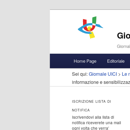
Gio
Giornal
Menu
Home Page
Editoriale
Vai
Vai
Accedi
principale
Sei qui:
Giornale UICI
>
Le n
al
al
informazione e sensibilizza
contenuto
contenuto
ISCRIZIONE LISTA DI
principale
secondario
NOTIFICA
Iscrivendovi alla lista di
notifica riceverete una mail
ogni volta che verra'