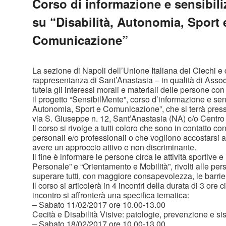
Corso di informazione e sensibil
su “Disabilità, Autonomia, Sport 
Comunicazione”
La sezione di Napoli dell’Unione Italiana dei Ciechi e 
rappresentanza di Sant’Anastasia – in qualità di Asso
tutela gli interessi morali e materiali delle persone con
il progetto “SensibilMente”, corso d’informazione e sen
Autonomia, Sport e Comunicazione”, che si terrà presso
via S. Giuseppe n. 12, Sant’Anastasia (NA) c/o Centro 
Il corso si rivolge a tutti coloro che sono in contatto con
personali e/o professionali o che vogliono accostarsi a
avere un approccio attivo e non discriminante.
Il fine è informare le persone circa le attività sportive e
Personale” e “Orientamento e Mobilità”, rivolti alle pers
superare tutti, con maggiore consapevolezza, le barrie
Il corso si articolerà in 4 incontri della durata di 3 ore
incontro si affronterà una specifica tematica:
– Sabato 11/02/2017 ore 10.00-13.00
Cecità e Disabilità Visive: patologie, prevenzione e sist
– Sabato 18/02/2017 ore 10.00-13.00