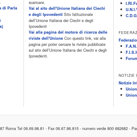
.
scaricare.
I.Ri.F
a di Parla
Vai al sito dell'Unione Italiana dei Ciechi
U.N.I.
Sito Istituzionale
e degli Ipovedenti
C.D.G
)
dell’Unione Italiana dei Ciechi e degli
Ipovedenti
s)
Vai alla pagina del motore di ricerca delle
FEDERAZ
Con questo link, vai alla
riviste dell'Unione
Federazio
pagina per poter cercare le riviste pubblicate
F.A.N.
sul sito dell’Unione Italiana dei Ciechi e degli
F.I.S.
Ipovedenti.
Forum
NOTIZIE
Notizie In
Union
Union
187 Roma Tel 06.69.98.81 - Fax 06.67.86.815 - numero verde 800 682682 - Pa