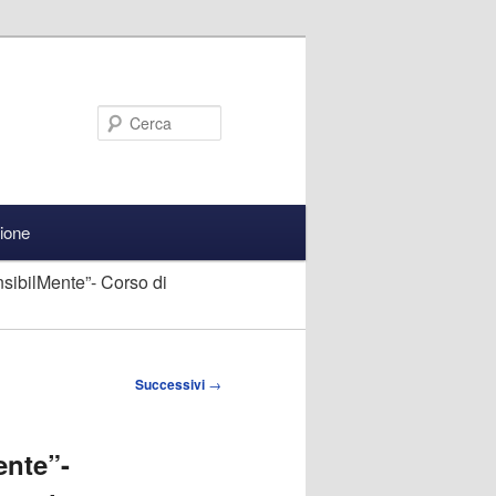
Cerca
zione
sibilMente”- Corso di
Successivi
→
ente”-