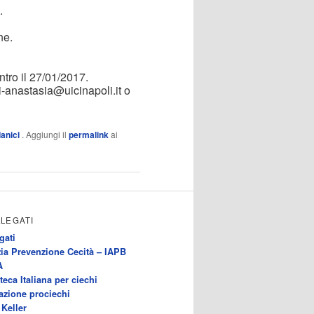
.
ne.
ntro il 27/01/2017.
ici-anastasia@uicinapoli.it o
anici
. Aggiungi il
permalink
ai
LLEGATI
gati
ia Prevenzione Cecità – IAPB
A
teca Italiana per ciechi
azione prociechi
Keller