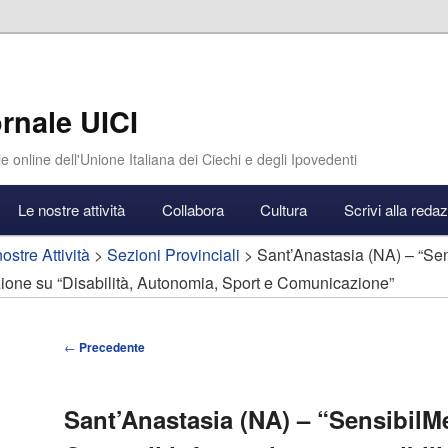
rnale UICI
e online dell'Unione Italiana dei Ciechi e degli Ipovedenti
Le nostre attività
Collabora
Cultura
Scrivi alla reda
ostre Attività
>
Sezioni Provinciali
> Sant’Anastasia (NA) – “Sen
zione su “Disabilità, Autonomia, Sport e Comunicazione”
Navigazione
←
Precedente
articolo
Sant’Anastasia (NA) – “SensibilM