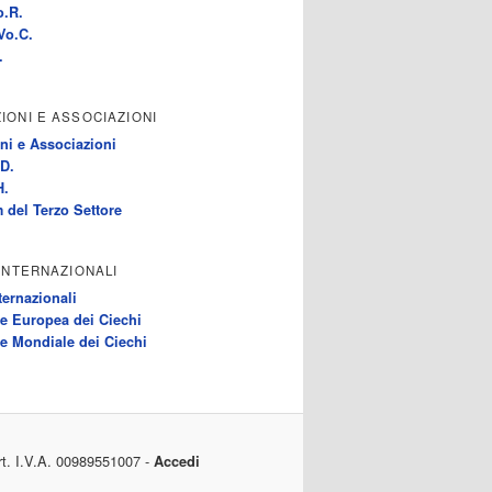
o.R.
Vo.C.
.
IONI E ASSOCIAZIONI
ni e Associazioni
D.
H.
 del Terzo Settore
 INTERNAZIONALI
ternazionali
e Europea dei Ciechi
e Mondiale dei Ciechi
rt. I.V.A. 00989551007 -
Accedi