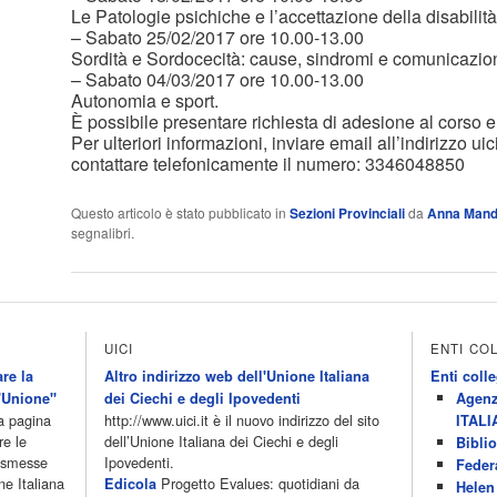
Le Patologie psichiche e l’accettazione della disabilità
– Sabato 25/02/2017 ore 10.00-13.00
Sordità e Sordocecità: cause, sindromi e comunicazio
– Sabato 04/03/2017 ore 10.00-13.00
Autonomia e sport.
È possibile presentare richiesta di adesione al corso e
Per ulteriori informazioni, inviare email all’indirizzo u
contattare telefonicamente il numero: 3346048850
Questo articolo è stato pubblicato in
Sezioni Provinciali
da
Anna Mand
segnalibri.
UICI
ENTI CO
re la
Altro indirizzo web dell'Unione Italiana
Enti colle
'Unione"
dei Ciechi e degli Ipovedenti
Agenz
la pagina
http://www.uici.it è il nuovo indirizzo del sito
ITALI
re le
dell’Unione Italiana dei Ciechi e degli
Biblio
rasmesse
Ipovedenti.
Feder
ne Italiana
Progetto Evalues: quotidiani da
Edicola
Helen 