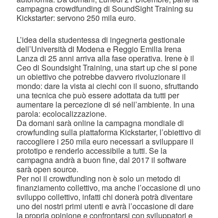
campagna crowdfunding di SoundSight Training su
Kickstarter: servono 250 mila euro.
L’idea della studentessa di ingegneria gestionale
dell’Università di Modena e Reggio Emilia Irena
Lanza di 25 anni arriva alla fase operativa. Irene è il
Ceo di Soundsight Training, una start up che si pone
un obiettivo che potrebbe davvero rivoluzionare il
mondo: dare la vista ai ciechi con il suono, sfruttando
una tecnica che può essere adottata da tutti per
aumentare la percezione di sé nell’ambiente. In una
parola: ecolocalizzazione.
Da domani sarà online la campagna mondiale di
crowfunding sulla piattaforma Kickstarter, l’obiettivo di
raccogliere i 250 mila euro necessari a sviluppare il
prototipo e renderlo accessibile a tutti. Se la
campagna andrà a buon fine, dal 2017 il software
sarà open source.
Per noi il crowdfunding non è solo un metodo di
finanziamento collettivo, ma anche l’occasione di uno
sviluppo collettivo, infatti chi donerà potrà diventare
uno dei nostri primi utenti e avrà l’occasione di dare
la propria opinione e confrontarsi con sviluppatori e