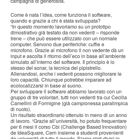
campagna di generosità.
Come è nata l’idea, come funziona il software,
quando e grazie a chi è stata sviluppata?
“In questo momento lavoriamo su un prototipo
dimostrativo già testato da non vedenti – risponde
Irene – che può essere utilizzato con un normale
computer. Servono due periferiche: cuffie e
microfono. Grazie al microfono il non vedente dà un
input e ascolta il ritorno dell’eco in base all’ambiente
simulato all’interno del software. Il principio è lo
stesso del sonar, la tecnica del pipistrello.
Allenandosi, anche i vedenti possono migliorare le
loro capacità. Chiunque potrebbe imparare ad
ecolocalizzarsi in base al suono.
Per sviluppare il software abbiamo lavorato con un
gruppo di tre volontari, tutti non vedenti tra cui Cecilia
Camellini di Formigine (già campionessa paralimpica
di nuoto).
Un risultato straordinario ottenuto in meno di un anno
di lavoro. “Grazie all’università, ho potuto frequentare
per 6 mesi il corso Cbi (Challenge Based Innovation)
de IdeaSquare, Cern insieme a studenti provenienti
da università di tutto il mondo. Siamo stati divisi in