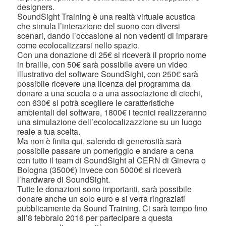
designers.
SoundSight Training è una realtà virtuale acustica
che simula l’interazione del suono con diversi
scenari, dando l’occasione ai non vedenti di imparare
come ecolocalizzarsi nello spazio.
Con una donazione di 25€ si riceverà il proprio nome
in braille, con 50€ sarà possibile avere un video
illustrativo del software SoundSight, con 250€ sarà
possibile ricevere una licenza del programma da
donare a una scuola o a una associazione di ciechi,
con 630€ si potrà scegliere le caratteristiche
ambientali del software, 1800€ i tecnici realizzeranno
una simulazione dell’ecolocalizazzione su un luogo
reale a tua scelta.
Ma non è finita qui, salendo di generosità sarà
possibile passare un pomeriggio e andare a cena
con tutto il team di SoundSight al CERN di Ginevra o
Bologna (3500€) invece con 5000€ si riceverà
l’hardware di SoundSight.
Tutte le donazioni sono importanti, sarà possibile
donare anche un solo euro e si verrà ringraziati
pubblicamente da Sound Training. Ci sarà tempo fino
all’8 febbraio 2016 per partecipare a questa