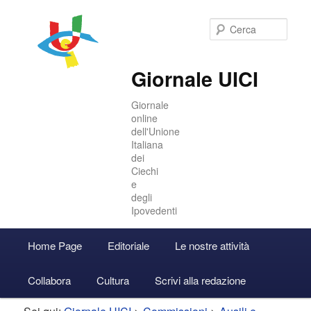
Cer
Giornale UICI
Giornale
online
dell'Unione
Italiana
dei
Ciechi
e
degli
Ipovedenti
Menu
Home Page
Editoriale
Le nostre attività
Vai
Vai
Accedi
principale
Collabora
Cultura
Scrivi alla redazione
al
al