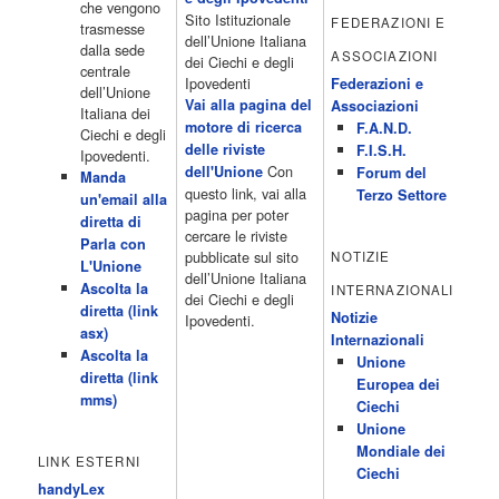
che vengono
Telefilm: Le strade di San Francisco - Omicidio di primo grado -
Sito Istituzionale
FEDERAZIONI E
trasmesse
Una scuola di paura 16:30 […]
dell’Unione Italiana
dalla sede
ASSOCIAZIONI
Acor3.it
dei Ciechi e degli
centrale
4 Dicembre 2022
programmiTv - CANALE 5
Ipovedenti
Federazioni e
dell’Unione
Programmi 2/3 06.00 TG5/Traffico/Meteo/Borse e monete 08.00
Vai alla pagina del
Associazioni
Italiana dei
TG5 Mattina 08.40 Mattino Cinque(TG5-Ore 10) 11.00 Forum
motore di ricerca
F.A.N.D.
Ciechi e degli
13.00 2/3 13.00 TG5 13.40 Beautiful 14.10 Centovetrine 14.45
delle riviste
F.I.S.H.
Ipovedenti.
Uomini e donne 16.15 2/3 16.15 Amici 16.55 Pomeriggio
Con
dell'Unione
Forum del
Manda
cinque(All'interno: TG5-5 minuti 17.55) 18.50 Chi vuol essere
questo link, vai alla
Terzo Settore
un'email alla
milionario 20.00 2/3 20.00 TG5 20.30 Striscia la notizia 21.10
pagina per poter
diretta di
Telefilm:Amiche mie 23.30 2/3 […]
cercare le riviste
Parla con
Acor3.it
pubblicate sul sito
NOTIZIE
L'Unione
4 Dicembre 2022
programmiTv - RETE 4
dell’Unione Italiana
Ascolta la
INTERNAZIONALI
Programmi 05.40 TG4-Rassegna stampa 05.55 Secondo
dei Ciechi e degli
diretta (link
voi/Peste e corna e.. 06.05 Telefilm:Chips/Mediashopping 07.30
Notizie
Ipovedenti.
asx)
Telefilm:Charlie's Angels 08.30 Telefilm:Hunter 09.30 Febbre
Internazionali
Ascolta la
d'amore/Bianca 11.30 TG4-Telegiornale 11.40 My Life 12.40 12.40
Unione
diretta (link
Telefilm:Detective in corsia 13.30 TG4-Telegiornale 14.00
Europea dei
mms)
Sessione pomeridiana:Il tribunale di Forum 15.00 Telefilm:Wolff-
Ciechi
Un poliziotto a Berlino 15.55 15.55 Sentieri 16.10 Telefilm:Amiche
Unione
mie 18.40 Tempesta d'amore(All'interno: TG4-Telegiornale 18.55)
Mondiale dei
LINK ESTERNI
20.20 […]
Ciechi
Acor3.it
handyLex