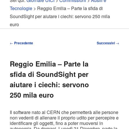
Sei qui:
Giornale UICI
>
Commissioni
>
Ausili e
contenuto
contenuto
Tecnologie
> Reggio Emilia – Parte la sfida di
SoundSight per aiutare i ciechi: servono 250 mila
principale
secondario
euro
Navigazione
←
Precedente
Successivi
→
articolo
Reggio Emilia – Parte la
sfida di SoundSight per
aiutare i ciechi: servono
250 mila euro
Il software nato al CERN che permetterà alle persone
non vedenti di allenare il proprio udito per percepire e
identificare gli oggetti, fino a poter muoversi in
autonomia. Da domani, Lunedì 21 Dicembre, parte la