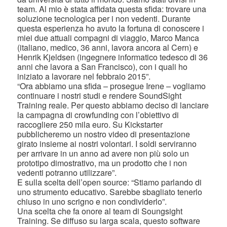
team. Al mio è stata affidata questa sfida: trovare una
soluzione tecnologica per i non vedenti. Durante
questa esperienza ho avuto la fortuna di conoscere i
miei due attuali compagni di viaggio, Marco Manca
(italiano, medico, 36 anni, lavora ancora al Cern) e
Henrik Kjeldsen (ingegnere informatico tedesco di 36
anni che lavora a San Francisco), con i quali ho
iniziato a lavorare nel febbraio 2015”.
“Ora abbiamo una sfida – prosegue Irene – vogliamo
continuare i nostri studi e rendere SoundSight
Training reale. Per questo abbiamo deciso di lanciare
la campagna di crowfunding con l’obiettivo di
raccogliere 250 mila euro. Su Kickstarter
pubblicheremo un nostro video di presentazione
girato insieme ai nostri volontari. I soldi serviranno
per arrivare in un anno ad avere non più solo un
prototipo dimostrativo, ma un prodotto che i non
vedenti potranno utilizzare”.
E sulla scelta dell’open source: “Stiamo parlando di
uno strumento educativo. Sarebbe sbagliato tenerlo
chiuso in uno scrigno e non condividerlo”.
Una scelta che fa onore al team di Soungsight
Training. Se diffuso su larga scala, questo software