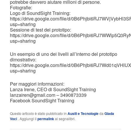
potrebbe davvero aiutare milioni di persone.
Fotografie:
Logo di SoundSight Training:
https://drive.google.com/file/d/0B6Phjbi6RJ7WVjVybHl3
usp=sharing
Sessione di test del prototipo:
https://drive.google.com/file/d/0B6Phjbi6RJ7WWlp5Q3
usp=sharing
Un esempio di uno dei livelli all’interno del prototipo
dimostrativo:
https://drive.google.com/file/d/0B6Phjbi6RJ7Wd01qVH
usp=sharing
Per maggiori informazioni:
Lanza Irene, CEO di SoundSight Training
lanzairen@gmail.com – 3490873339
Facebook SoundSight Training
Questo articolo è stato pubblicato in
Ausili e Tecnologie
da
Giada
Voci
. Aggiungi il
permalink
ai segnalibri.