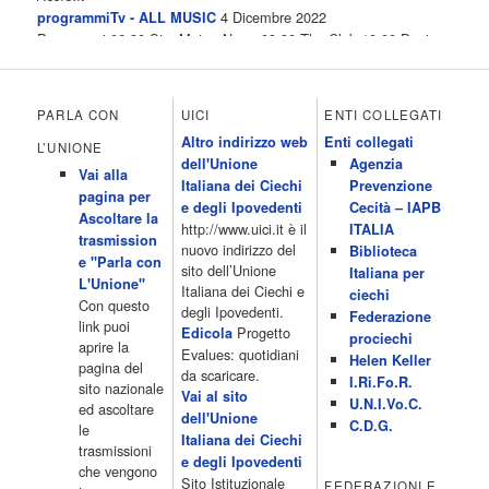
4 Dicembre 2022
programmiTv - ALL MUSIC
Programmi 06.30 Star.Meteo.News 09.30 The Club 10.00 Deejay
chiama Italia 12.00 Inbox 13.00 13.00 All News 13.05 Inbox 13.30
The Club 14.00 Community 15.00 All music loves you 16.00 16.00
All News 16.05 Rotazione musicale 19.00 All News 19.05 The
PARLA CON
UICI
ENTI COLLEGATI
Club 19.30 19.30 Human Guinea Pigs 20.00 Inbox 21.00 Code
Altro indirizzo web
Enti collegati
Monkeys 21.30 Sons of Butcher […]
L’UNIONE
dell'Unione
Agenzia
Acor3.it
Vai alla
4 Dicembre 2022
Italiana dei Ciechi
Prevenzione
programmiTv - ITALIA 1
pagina per
Programmi 06.35 Cartoni Animati 09.05 Telefilm:Starsky & Hutch
e degli Ipovedenti
Cecità – IAPB
Ascoltare la
10.10 Telefilm:Supercar 12.15 12.15 Secondo voi 12.25 Studio
http://www.uici.it è il
ITALIA
trasmission
Aperto 13.00 Studio Sport 13.40 Cartoni animati 14.30 I Simpson
nuovo indirizzo del
Biblioteca
e "Parla con
15.00 Telefilm:Paso adelante 15.55 15.55 Telefilm:Wildfire 16.50
sito dell’Unione
Italiana per
L'Unione"
Cartoni animati 18.30 Studio Aperto 19.05 Don Luca c'� 19.35
Italiana dei Ciechi e
ciechi
Con questo
19.35 Medici miei 20.05 Camera caf� 20.30 La ruota della
degli Ipovedenti.
Federazione
link puoi
fortuna 21.10 […]
Progetto
Edicola
prociechi
aprire la
Acor3.it
Evalues: quotidiani
Helen Keller
pagina del
4 Dicembre 2022
da scaricare.
programmiTv - LA 7
I.Ri.Fo.R.
sito nazionale
Programmi 06:00 - Tg La7/meteo/oroscopo/traffico06:55 - Movie
Vai al sito
U.N.I.Vo.C.
ed ascoltare
Flash07:00 - Omnibus ? Rassegna stampa07:30 - Tg La707:50 -
dell'Unione
C.D.G.
le
Omnibus09:50 - Coffee Break11:00 - L?aria che tira12:25 - I
Italiana dei Ciechi
trasmissioni
men� di Benedetta13:30 - Tg La714:00 - Tg La7 Cronache14:40 -
e degli Ipovedenti
che vengono
Telefilm: Le strade di San Francisco - Omicidio di primo grado -
Sito Istituzionale
FEDERAZIONI E