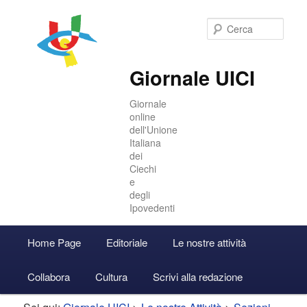
Cer
Giornale UICI
Giornale
online
dell'Unione
Italiana
dei
Ciechi
e
degli
Ipovedenti
Menu
Home Page
Editoriale
Le nostre attività
Vai
Vai
Accedi
principale
Collabora
Cultura
Scrivi alla redazione
al
al