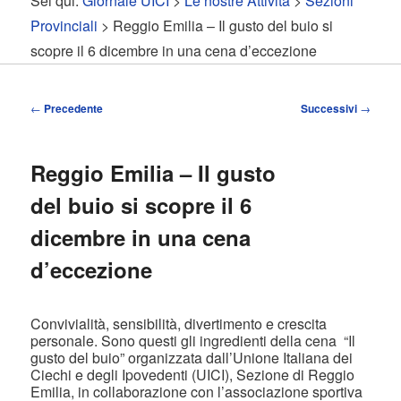
Sei qui:
Giornale UICI
>
Le nostre Attività
>
Sezioni
contenuto
contenuto
Provinciali
> Reggio Emilia – Il gusto del buio si
scopre il 6 dicembre in una cena d’eccezione
principale
secondario
Navigazione
←
Precedente
Successivi
→
articolo
Reggio Emilia – Il gusto
del buio si scopre il 6
dicembre in una cena
d’eccezione
Convivialità, sensibilità, divertimento e crescita
personale. Sono questi gli ingredienti della cena “Il
gusto del buio” organizzata dall’Unione Italiana dei
Ciechi e degli Ipovedenti (UICI), Sezione di Reggio
Emilia, in collaborazione con l’associazione sportiva