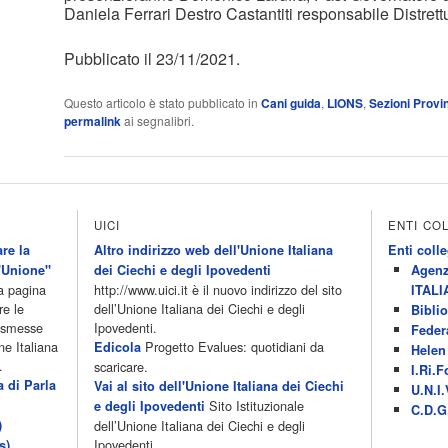
Daniela Ferrari Destro Castantiti responsabile Distrettu
Pubblicato il 23/11/2021.
Questo articolo è stato pubblicato in
Cani guida
,
LIONS
,
Sezioni Provin
permalink
ai segnalibri.
UICI
ENTI CO
re la
Altro indirizzo web dell'Unione Italiana
Enti colle
'Unione"
dei Ciechi e degli Ipovedenti
Agenz
la pagina
http://www.uici.it è il nuovo indirizzo del sito
ITALI
re le
dell’Unione Italiana dei Ciechi e degli
Biblio
rasmesse
Ipovedenti.
Feder
ne Italiana
Progetto Evalues: quotidiani da
Edicola
Helen 
.
scaricare.
I.Ri.F
a di Parla
Vai al sito dell'Unione Italiana dei Ciechi
U.N.I.
Sito Istituzionale
e degli Ipovedenti
C.D.G
)
dell’Unione Italiana dei Ciechi e degli
Ipovedenti
s)