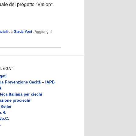
ale del progetto “Vision”.
ciali
da
Giada Voci
. Aggiungi il
LLEGATI
gati
ia Prevenzione Cecità – IAPB
A
teca Italiana per ciechi
azione prociechi
Keller
o.R.
Vo.C.
.