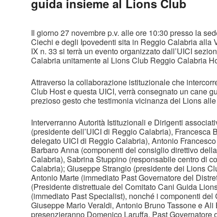
guida insieme al Lions Club
Il giorno 27 novembre p.v. alle ore 10:30 presso la sed
Ciechi e degli Ipovedenti sita in Reggio Calabria alla 
IX n. 33 si terrà un evento organizzato dall’UICI sezion
Calabria unitamente al Lions Club Reggio Calabria Hos
Attraverso la collaborazione istituzionale che intercorr
Club Host e questa UICI, verrà consegnato un cane gu
prezioso gesto che testimonia vicinanza dei Lions alle d
Interverranno Autorità Istituzionali e Dirigenti associat
(presidente dell’UICI di Reggio Calabria), Francesca 
delegato UICI di Reggio Calabria), Antonio Francesco
Barbaro Anna (componenti del consiglio direttivo dell
Calabria), Sabrina Stuppino (responsabile centro di co
Calabria); Giuseppe Strangio (presidente dei Lions Cl
Antonio Marte (immediato Past Governatore del Distre
(Presidente distrettuale del Comitato Cani Guida Lions)
(immediato Past Specialist), nonché i componenti de
Giuseppe Mario Veraldi, Antonio Bruno Tassone e Ali Ba
presenzieranno Domenico Laruffa, Past Governatore de