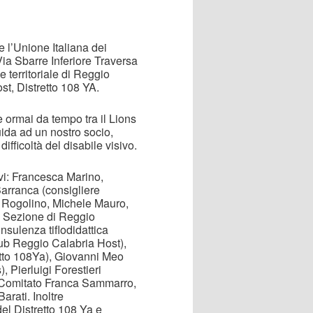
e l’Unione Italiana dei
Via Sbarre Inferiore Traversa
e territoriale di Reggio
t, Distretto 108 YA.
e ormai da tempo tra il Lions
ida ad un nostro socio,
ifficoltà del disabile visivo.
ivi: Francesca Marino,
Barranca (consigliere
 Rogolino, Michele Mauro,
a Sezione di Reggio
nsulenza tiflodidattica
ub Reggio Calabria Host),
tto 108Ya), Giovanni Meo
, Pierluigi Forestieri
l Comitato Franca Sammarro,
rati. Inoltre
l Distretto 108 Ya e