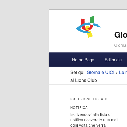
Gio
Giornal
Menu
Home Page
Editoriale
Vai
Vai
Accedi
principale
Sei qui:
Giornale UICI
>
Le n
al
al
al Lions Club
contenuto
contenuto
ISCRIZIONE LISTA DI
principale
secondario
NOTIFICA
Iscrivendovi alla lista di
notifica riceverete una mail
ogni volta che verra'