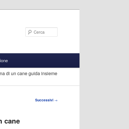
Cerca
zione
a di un cane guida insieme
Successivi
→
n cane