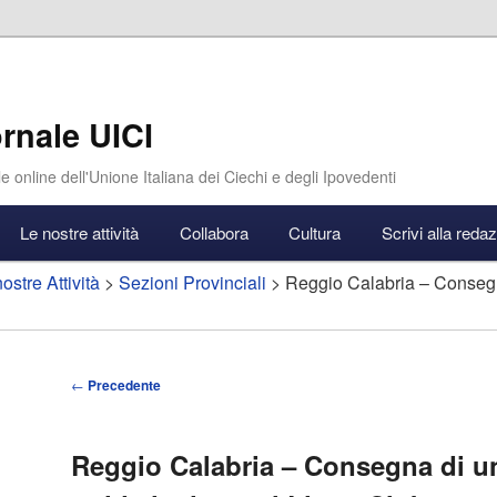
rnale UICI
e online dell'Unione Italiana dei Ciechi e degli Ipovedenti
Le nostre attività
Collabora
Cultura
Scrivi alla reda
ostre Attività
>
Sezioni Provinciali
> Reggio Calabria – Consegn
Navigazione
←
Precedente
articolo
Reggio Calabria – Consegna di u