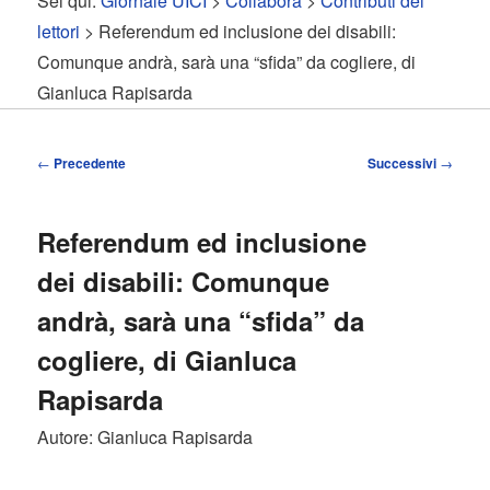
Sei qui:
Giornale UICI
>
Collabora
>
Contributi dei
contenuto
contenuto
lettori
> Referendum ed inclusione dei disabili:
Comunque andrà, sarà una “sfida” da cogliere, di
principale
secondario
Gianluca Rapisarda
Navigazione
←
Precedente
Successivi
→
articolo
Referendum ed inclusione
dei disabili: Comunque
andrà, sarà una “sfida” da
cogliere, di Gianluca
Rapisarda
Autore: Gianluca Rapisarda