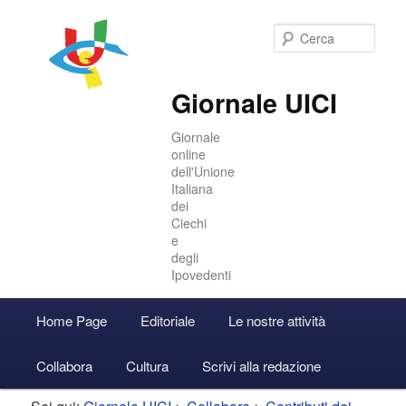
Cer
Giornale UICI
Giornale
online
dell'Unione
Italiana
dei
Ciechi
e
degli
Ipovedenti
Menu
Home Page
Editoriale
Le nostre attività
Vai
Vai
Accedi
principale
Collabora
Cultura
Scrivi alla redazione
al
al