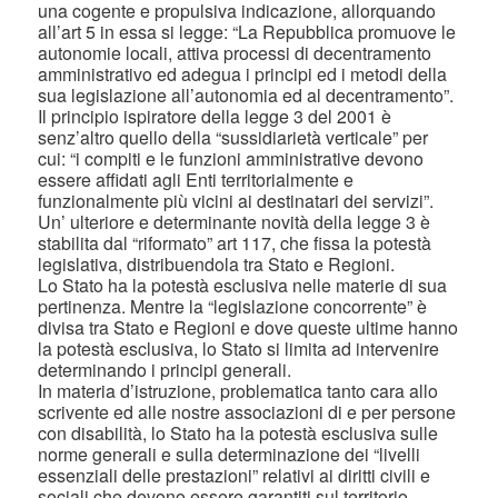
una cogente e propulsiva indicazione, allorquando
all’art 5 in essa si legge: “La Repubblica promuove le
autonomie locali, attiva processi di decentramento
amministrativo ed adegua i principi ed i metodi della
sua legislazione all’autonomia ed al decentramento”.
Il principio ispiratore della legge 3 del 2001 è
senz’altro quello della “sussidiarietà verticale” per
cui: “i compiti e le funzioni amministrative devono
essere affidati agli Enti territorialmente e
funzionalmente più vicini ai destinatari dei servizi”.
Un’ ulteriore e determinante novità della legge 3 è
stabilita dal “riformato” art 117, che fissa la potestà
legislativa, distribuendola tra Stato e Regioni.
Lo Stato ha la potestà esclusiva nelle materie di sua
pertinenza. Mentre la “legislazione concorrente” è
divisa tra Stato e Regioni e dove queste ultime hanno
la potestà esclusiva, lo Stato si limita ad intervenire
determinando i principi generali.
In materia d’istruzione, problematica tanto cara allo
scrivente ed alle nostre associazioni di e per persone
con disabilità, lo Stato ha la potestà esclusiva sulle
norme generali e sulla determinazione dei “livelli
essenziali delle prestazioni” relativi ai diritti civili e
sociali che devono essere garantiti sul territorio