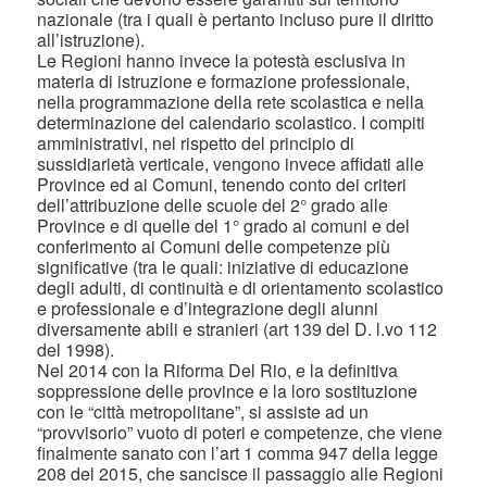
nazionale (tra i quali è pertanto incluso pure il diritto
all’istruzione).
Le Regioni hanno invece la potestà esclusiva in
materia di istruzione e formazione professionale,
nella programmazione della rete scolastica e nella
determinazione del calendario scolastico. I compiti
amministrativi, nel rispetto del principio di
sussidiarietà verticale, vengono invece affidati alle
Province ed ai Comuni, tenendo conto dei criteri
dell’attribuzione delle scuole del 2° grado alle
Province e di quelle del 1° grado ai comuni e del
conferimento ai Comuni delle competenze più
significative (tra le quali: iniziative di educazione
degli adulti, di continuità e di orientamento scolastico
e professionale e d’integrazione degli alunni
diversamente abili e stranieri (art 139 del D. l.vo 112
del 1998).
Nel 2014 con la Riforma Del Rio, e la definitiva
soppressione delle province e la loro sostituzione
con le “città metropolitane”, si assiste ad un
“provvisorio” vuoto di poteri e competenze, che viene
finalmente sanato con l’art 1 comma 947 della legge
208 del 2015, che sancisce il passaggio alle Regioni