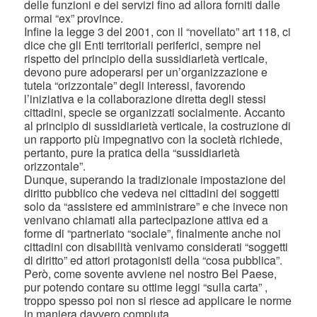
delle funzioni e dei servizi fino ad allora forniti dalle
ormai “ex” province.
Infine la legge 3 del 2001, con il “novellato” art 118, ci
dice che gli Enti territoriali periferici, sempre nel
rispetto del principio della sussidiarietà verticale,
devono pure adoperarsi per un’organizzazione e
tutela “orizzontale” degli interessi, favorendo
l’iniziativa e la collaborazione diretta degli stessi
cittadini, specie se organizzati socialmente. Accanto
al principio di sussidiarietà verticale, la costruzione di
un rapporto più impegnativo con la società richiede,
pertanto, pure la pratica della “sussidiarietà
orizzontale”.
Dunque, superando la tradizionale impostazione del
diritto pubblico che vedeva nei cittadini dei soggetti
solo da “assistere ed amministrare” e che invece non
venivano chiamati alla partecipazione attiva ed a
forme di “partneriato “sociale”, finalmente anche noi
cittadini con disabilità venivamo considerati “soggetti
di diritto” ed attori protagonisti della “cosa pubblica”.
Però, come sovente avviene nel nostro Bel Paese,
pur potendo contare su ottime leggi “sulla carta” ,
troppo spesso poi non si riesce ad applicare le norme
in maniera davvero compiuta.