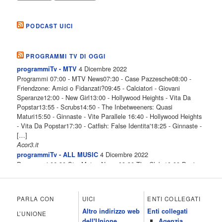
PODCAST UICI
PROGRAMMI TV DI OGGI
4 Dicembre 2022
programmiTv - MTV
Programmi 07:00 - MTV News07:30 - Case Pazzesche08:00 -
Friendzone: Amici o Fidanzati?09:45 - Calciatori - Giovani
Speranze12:00 - New Girl13:00 - Hollywood Heights - Vita Da
Popstar13:55 - Scrubs14:50 - The Inbetweeners: Quasi
Maturi15:50 - Ginnaste - Vite Parallele 16:40 - Hollywood Heights
- Vita Da Popstar17:30 - Catfish: False Identita'18:25 - Ginnaste -
[…]
Acor3.it
4 Dicembre 2022
programmiTv - ALL MUSIC
Programmi 06.30 Star.Meteo.News 09.30 The Club 10.00 Deejay
chiama Italia 12.00 Inbox 13.00 13.00 All News 13.05 Inbox 13.30
The Club 14.00 Community 15.00 All music loves you 16.00 16.00
All News 16.05 Rotazione musicale 19.00 All News 19.05 The
PARLA CON
UICI
ENTI COLLEGATI
Club 19.30 19.30 Human Guinea Pigs 20.00 Inbox 21.00 Code
Altro indirizzo web
Enti collegati
Monkeys 21.30 Sons of Butcher […]
L’UNIONE
dell'Unione
Agenzia
Acor3.it