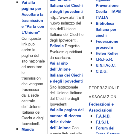
Vai alla
4 Dicembre 2022
Italiana dei Ciechi
Prevenzione
programmiTv - ITALIA 1
pagina per
Programmi 06.35 Cartoni Animati 09.05 Telefilm:Starsky & Hutch
e degli Ipovedenti
Cecità – IAPB
Ascoltare la
10.10 Telefilm:Supercar 12.15 12.15 Secondo voi 12.25 Studio
http://www.uici.it è il
ITALIA
trasmission
Aperto 13.00 Studio Sport 13.40 Cartoni animati 14.30 I Simpson
nuovo indirizzo del
Biblioteca
e "Parla con
15.00 Telefilm:Paso adelante 15.55 15.55 Telefilm:Wildfire 16.50
sito dell’Unione
Italiana per
L'Unione"
Cartoni animati 18.30 Studio Aperto 19.05 Don Luca c'� 19.35
Italiana dei Ciechi e
ciechi
Con questo
19.35 Medici miei 20.05 Camera caf� 20.30 La ruota della
degli Ipovedenti.
Federazione
link puoi
fortuna 21.10 […]
Progetto
Edicola
prociechi
aprire la
Acor3.it
Evalues: quotidiani
Helen Keller
pagina del
4 Dicembre 2022
da scaricare.
programmiTv - LA 7
I.Ri.Fo.R.
sito nazionale
Programmi 06:00 - Tg La7/meteo/oroscopo/traffico06:55 - Movie
Vai al sito
U.N.I.Vo.C.
ed ascoltare
Flash07:00 - Omnibus ? Rassegna stampa07:30 - Tg La707:50 -
dell'Unione
C.D.G.
le
Omnibus09:50 - Coffee Break11:00 - L?aria che tira12:25 - I
Italiana dei Ciechi
trasmissioni
men� di Benedetta13:30 - Tg La714:00 - Tg La7 Cronache14:40 -
e degli Ipovedenti
che vengono
Telefilm: Le strade di San Francisco - Omicidio di primo grado -
Sito Istituzionale
FEDERAZIONI E
trasmesse
Una scuola di paura 16:30 […]
dell’Unione Italiana
dalla sede
ASSOCIAZIONI
Acor3.it
dei Ciechi e degli
centrale
4 Dicembre 2022
programmiTv - CANALE 5
Ipovedenti
Federazioni e
dell’Unione
Programmi 2/3 06.00 TG5/Traffico/Meteo/Borse e monete 08.00
Vai alla pagina del
Associazioni
Italiana dei
TG5 Mattina 08.40 Mattino Cinque(TG5-Ore 10) 11.00 Forum
motore di ricerca
F.A.N.D.
Ciechi e degli
13.00 2/3 13.00 TG5 13.40 Beautiful 14.10 Centovetrine 14.45
delle riviste
F.I.S.H.
Ipovedenti.
Uomini e donne 16.15 2/3 16.15 Amici 16.55 Pomeriggio
Con
dell'Unione
Forum del
Manda
cinque(All'interno: TG5-5 minuti 17.55) 18.50 Chi vuol essere
questo link, vai alla
Terzo Settore