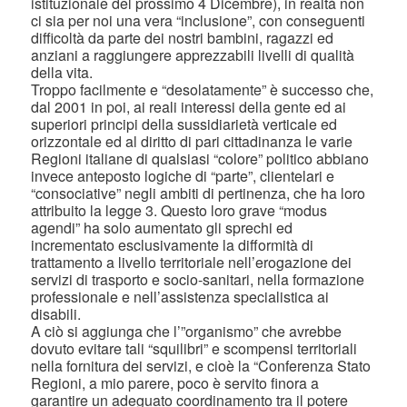
istituzionale del prossimo 4 Dicembre), in realtà non
ci sia per noi una vera “inclusione”, con conseguenti
difficoltà da parte dei nostri bambini, ragazzi ed
anziani a raggiungere apprezzabili livelli di qualità
della vita.
Troppo facilmente e “desolatamente” è successo che,
dal 2001 in poi, ai reali interessi della gente ed ai
superiori principi della sussidiarietà verticale ed
orizzontale ed al diritto di pari cittadinanza le varie
Regioni italiane di qualsiasi “colore” politico abbiano
invece anteposto logiche di “parte”, clientelari e
“consociative” negli ambiti di pertinenza, che ha loro
attribuito la legge 3. Questo loro grave “modus
agendi” ha solo aumentato gli sprechi ed
incrementato esclusivamente la difformità di
trattamento a livello territoriale nell’erogazione dei
servizi di trasporto e socio-sanitari, nella formazione
professionale e nell’assistenza specialistica ai
disabili.
A ciò si aggiunga che l’”organismo” che avrebbe
dovuto evitare tali “squilibri” e scompensi territoriali
nella fornitura dei servizi, e cioè la “Conferenza Stato
Regioni, a mio parere, poco è servito finora a
garantire un adeguato coordinamento tra il potere