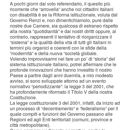
A pochi giorni dal voto referendario, il quesito più
ricorrente che “arrovella” anche noi cittadini italiani
con disabilità è se la Riforma istituzionale, voluta dal
Governo Renzi e, non dimentichiamolo, pure dalle
nostre due Camere, sia qualcosa di estraneo rispetto
alla nostra ”quotidianità” e dai nostri diritti oppure, al
contrario, rappresenti il tentativo di riorganizzare il
“sistema” e la qualità della vita di tutti gli italiani in
termini più organici e coerenti con le sfide della
”modernità” e della nuova “società globale.
Volendo improvvisarmi nel fare un po’ di “storia” del
sistema istituzionale italiano, potrei affermare che le
profonde innovazioni che hanno investito il nostro
Paese a partire dagli anni duemila, a mio modesto
avviso, si sono sviluppate attorno ad un evento
normativo “periodizzante”: la legge 3 del 2001, che
ha profondamente riformato il Titolo V della nostra
Costituzione.
La legge costituzionale 3 del 2001, infatti, da inizio ad
un processo di “decentramento” e “federalismo” per il
quale compiti e funzioni del Governo passano alle
Regioni ed agli Enti territoriali (comuni, province e
città metropolitane).