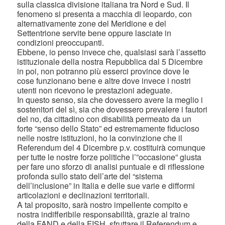
sulla classica divisione italiana tra Nord e Sud. Il
fenomeno si presenta a macchia di leopardo, con
alternativamente zone del Meridione e del
Settentrione servite bene oppure lasciate in
condizioni preoccupanti.
Ebbene, io penso invece che, qualsiasi sarà l’assetto
istituzionale della nostra Repubblica dal 5 Dicembre
in poi, non potranno più esserci province dove le
cose funzionano bene e altre dove invece i nostri
utenti non ricevono le prestazioni adeguate.
In questo senso, sia che dovessero avere la meglio i
sostenitori del sì, sia che dovessero prevalere i fautori
del no, da cittadino con disabilità permeato da un
forte “senso dello Stato” ed estremamente fiducioso
nelle nostre istituzioni, ho la convinzione che il
Referendum del 4 Dicembre p.v. costituirà comunque
per tutte le nostre forze politiche l’”occasione” giusta
per fare uno sforzo di analisi puntuale e di riflessione
profonda sullo stato dell’arte del “sistema
dell’inclusione” in Italia e delle sue varie e difformi
articolazioni e declinazioni territoriali.
A tal proposito, sarà nostro impellente compito e
nostra indifferibile responsabilità, grazie al traino
della FAND e della FISH, sfruttare il Referendum e