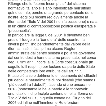
Ritengo che le “eterne incompiute” del sistema
normativo italiano si siano intensificate nell’ultimo
quindicennio, perchè una grande percentuale delle
nostre leggi più recenti (ed ovviamente anche la
riforma del Titolo V del 2001 non fa eccezione) è nata
in un clima di contrapposizione politica esasperata e
“preconcetta”.
In particolare la legge 3 del 2001 è diventata ben
presto il luogo e la “bandiera” dello scontro tra i
diversi partiti, indipendentemente dal valore della
riforma in sé. Infatti, prima alcune Regioni
amministrate dal centro sinistra e poi altre governate
dal centro destra hanno a turno presentato, nel corso
degli ultimi anni, ricorsi alla Corte costituzionale (in
seguito tutti respinti) per lesione da parte dello Stato
delle competenze loro attribuite dall’art. 117.
E tutto ciò a solo detrimento e nocumento dei cittadini
più deboli e naturalmente di noi disabili (che siamo i
“più deboli tra i deboli”), facendo sì che ancora nel
2016 (nonostante le belle parole e le “onorevoli”
enunciazioni di principio contenute nella riforma del
Titolo V del 2001, in quella tentata nel Giugno del
2006 ed infine nell’imminente Referendum