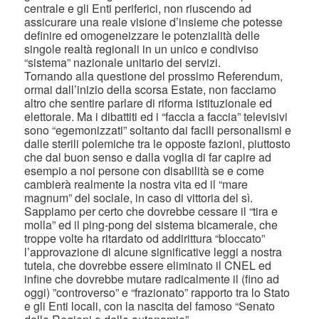
centrale e gli Enti periferici, non riuscendo ad
assicurare una reale visione d’insieme che potesse
definire ed omogeneizzare le potenzialità delle
singole realtà regionali in un unico e condiviso
“sistema” nazionale unitario dei servizi.
Tornando alla questione del prossimo Referendum,
ormai dall’inizio della scorsa Estate, non facciamo
altro che sentire parlare di riforma istituzionale ed
elettorale. Ma i dibattiti ed i “faccia a faccia” televisivi
sono “egemonizzati” soltanto dai facili personalismi e
dalle sterili polemiche tra le opposte fazioni, piuttosto
che dal buon senso e dalla voglia di far capire ad
esempio a noi persone con disabilità se e come
cambierà realmente la nostra vita ed il “mare
magnum” del sociale, in caso di vittoria del sì.
Sappiamo per certo che dovrebbe cessare il “tira e
molla” ed il ping-pong del sistema bicamerale, che
troppe volte ha ritardato od addirittura “bloccato”
l’approvazione di alcune significative leggi a nostra
tutela, che dovrebbe essere eliminato il CNEL ed
infine che dovrebbe mutare radicalmente il (fino ad
oggi) ”controverso” e “frazionato” rapporto tra lo Stato
e gli Enti locali, con la nascita del famoso “Senato