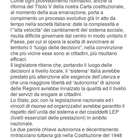
Come ogni provvedimento normativo, anche la
riforma del Titolo V della nostra Carta costituzionale,
al momento della sua emanazione, porta a
compimento un processo evolutivo già in atto da
tempo nella società italiana: date la complessità e
l’”alta velocità” dei cambiamenti del sistema sociale,
risulta difficile governare dal centro in modo unitario il
Paese, per cui si opera la scelta di avvicinare al
territorio il “luogo delle decisioni”, nella convinzione
che più vicine esse sono ai cittadini, più risultano
efficaci.
Il legislatore ritiene che, portando il luogo delle
decisioni a livello locale, il “sistema” Italia avrebbe
prestato più attenzione alle esigenze dell’utenza e
che una maggiore libertà ed “autonomia” di azione
delle Regioni avrebbe innalzato la qualità ed il livello
dei servizi da erogare ai cittadini.
Lo Stato, poi, con la legislazione nazionale ed i
vincoli di risorse ed organizzativi avrebbe garantito il
rispetto dell’unità del sistema e dei cosiddetti LEP
(livelli essenziali delle prestazioni) in ambito
nazionale.
Le due parole chiave autonomia e decentramento
rintracciano tuttavia già nella Costituzione del 1948