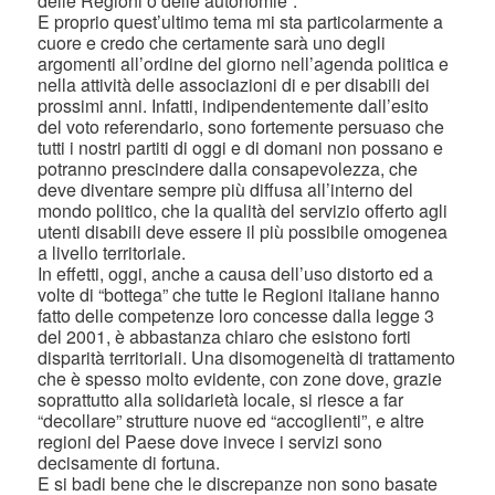
delle Regioni o delle autonomie”.
E proprio quest’ultimo tema mi sta particolarmente a
cuore e credo che certamente sarà uno degli
argomenti all’ordine del giorno nell’agenda politica e
nella attività delle associazioni di e per disabili dei
prossimi anni. Infatti, indipendentemente dall’esito
del voto referendario, sono fortemente persuaso che
tutti i nostri partiti di oggi e di domani non possano e
potranno prescindere dalla consapevolezza, che
deve diventare sempre più diffusa all’interno del
mondo politico, che la qualità del servizio offerto agli
utenti disabili deve essere il più possibile omogenea
a livello territoriale.
In effetti, oggi, anche a causa dell’uso distorto ed a
volte di “bottega” che tutte le Regioni italiane hanno
fatto delle competenze loro concesse dalla legge 3
del 2001, è abbastanza chiaro che esistono forti
disparità territoriali. Una disomogeneità di trattamento
che è spesso molto evidente, con zone dove, grazie
soprattutto alla solidarietà locale, si riesce a far
“decollare” strutture nuove ed “accoglienti”, e altre
regioni del Paese dove invece i servizi sono
decisamente di fortuna.
E si badi bene che le discrepanze non sono basate