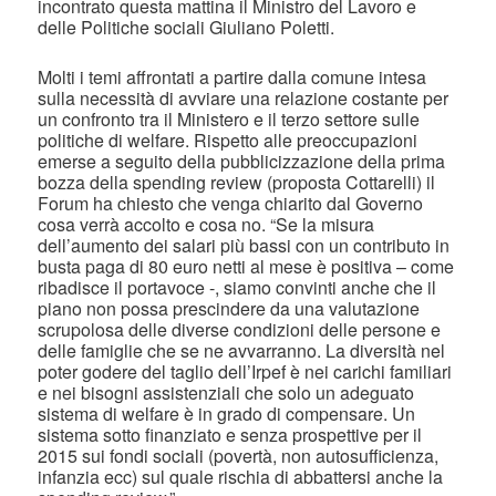
incontrato questa mattina il Ministro del Lavoro e
delle Politiche sociali Giuliano Poletti.
Molti i temi affrontati a partire dalla comune intesa
sulla necessità di avviare una relazione costante per
un confronto tra il Ministero e il terzo settore sulle
politiche di welfare. Rispetto alle preoccupazioni
emerse a seguito della pubblicizzazione della prima
bozza della spending review (proposta Cottarelli) il
Forum ha chiesto che venga chiarito dal Governo
cosa verrà accolto e cosa no. “Se la misura
dell’aumento dei salari più bassi con un contributo in
busta paga di 80 euro netti al mese è positiva – come
ribadisce il portavoce -, siamo convinti anche che il
piano non possa prescindere da una valutazione
scrupolosa delle diverse condizioni delle persone e
delle famiglie che se ne avvarranno. La diversità nel
poter godere del taglio dell’Irpef è nei carichi familiari
e nei bisogni assistenziali che solo un adeguato
sistema di welfare è in grado di compensare. Un
sistema sotto finanziato e senza prospettive per il
2015 sui fondi sociali (povertà, non autosufficienza,
infanzia ecc) sul quale rischia di abbattersi anche la