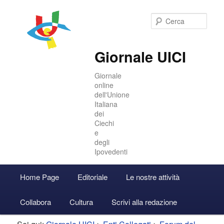
Cer
Giornale UICI
Giornale
online
dell'Unione
Italiana
dei
Ciechi
e
degli
Ipovedenti
Menu
Home Page
Editoriale
Le nostre attività
Vai
Vai
Accedi
principale
Collabora
Cultura
Scrivi alla redazione
al
al