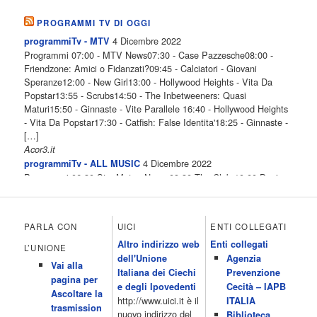
PROGRAMMI TV DI OGGI
4 Dicembre 2022
programmiTv - MTV
Programmi 07:00 - MTV News07:30 - Case Pazzesche08:00 -
Friendzone: Amici o Fidanzati?09:45 - Calciatori - Giovani
Speranze12:00 - New Girl13:00 - Hollywood Heights - Vita Da
Popstar13:55 - Scrubs14:50 - The Inbetweeners: Quasi
Maturi15:50 - Ginnaste - Vite Parallele 16:40 - Hollywood Heights
- Vita Da Popstar17:30 - Catfish: False Identita'18:25 - Ginnaste -
[…]
Acor3.it
4 Dicembre 2022
programmiTv - ALL MUSIC
Programmi 06.30 Star.Meteo.News 09.30 The Club 10.00 Deejay
chiama Italia 12.00 Inbox 13.00 13.00 All News 13.05 Inbox 13.30
The Club 14.00 Community 15.00 All music loves you 16.00 16.00
All News 16.05 Rotazione musicale 19.00 All News 19.05 The
PARLA CON
UICI
ENTI COLLEGATI
Club 19.30 19.30 Human Guinea Pigs 20.00 Inbox 21.00 Code
Altro indirizzo web
Enti collegati
Monkeys 21.30 Sons of Butcher […]
L’UNIONE
dell'Unione
Agenzia
Acor3.it
Vai alla
4 Dicembre 2022
Italiana dei Ciechi
Prevenzione
programmiTv - ITALIA 1
pagina per
Programmi 06.35 Cartoni Animati 09.05 Telefilm:Starsky & Hutch
e degli Ipovedenti
Cecità – IAPB
Ascoltare la
10.10 Telefilm:Supercar 12.15 12.15 Secondo voi 12.25 Studio
http://www.uici.it è il
ITALIA
trasmission
Aperto 13.00 Studio Sport 13.40 Cartoni animati 14.30 I Simpson
nuovo indirizzo del
Biblioteca