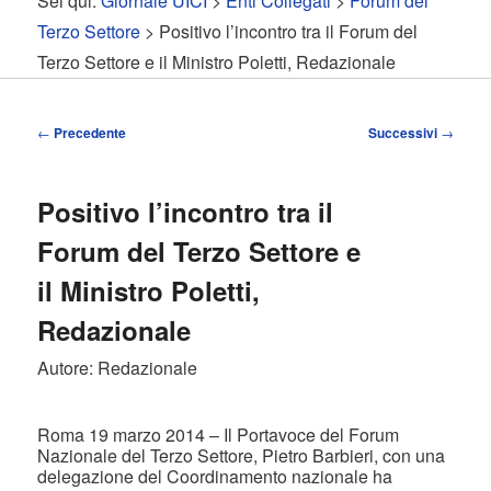
Sei qui:
Giornale UICI
>
Enti Collegati
>
Forum del
contenuto
contenuto
Terzo Settore
> Positivo l’incontro tra il Forum del
Terzo Settore e il Ministro Poletti, Redazionale
principale
secondario
Navigazione
←
Precedente
Successivi
→
articolo
Positivo l’incontro tra il
Forum del Terzo Settore e
il Ministro Poletti,
Redazionale
Autore: Redazionale
Roma 19 marzo 2014 – Il Portavoce del Forum
Nazionale del Terzo Settore, Pietro Barbieri, con una
delegazione del Coordinamento nazionale ha