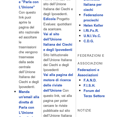
e "Parla con
15.00 Telefilm:Paso adelante 15.55 15.55 Telefilm:Wildfire 16.50
sito dell’Unione
Italiana per
L'Unione"
Cartoni animati 18.30 Studio Aperto 19.05 Don Luca c'� 19.35
Italiana dei Ciechi e
ciechi
Con questo
19.35 Medici miei 20.05 Camera caf� 20.30 La ruota della
degli Ipovedenti.
Federazione
link puoi
fortuna 21.10 […]
Progetto
Edicola
prociechi
aprire la
Acor3.it
Evalues: quotidiani
Helen Keller
pagina del
4 Dicembre 2022
da scaricare.
programmiTv - LA 7
I.Ri.Fo.R.
sito nazionale
Programmi 06:00 - Tg La7/meteo/oroscopo/traffico06:55 - Movie
Vai al sito
U.N.I.Vo.C.
ed ascoltare
Flash07:00 - Omnibus ? Rassegna stampa07:30 - Tg La707:50 -
dell'Unione
C.D.G.
le
Omnibus09:50 - Coffee Break11:00 - L?aria che tira12:25 - I
Italiana dei Ciechi
trasmissioni
men� di Benedetta13:30 - Tg La714:00 - Tg La7 Cronache14:40 -
e degli Ipovedenti
che vengono
Telefilm: Le strade di San Francisco - Omicidio di primo grado -
Sito Istituzionale
FEDERAZIONI E
trasmesse
Una scuola di paura 16:30 […]
dell’Unione Italiana
dalla sede
ASSOCIAZIONI
Acor3.it
dei Ciechi e degli
centrale
4 Dicembre 2022
programmiTv - CANALE 5
Ipovedenti
Federazioni e
dell’Unione
Programmi 2/3 06.00 TG5/Traffico/Meteo/Borse e monete 08.00
Vai alla pagina del
Associazioni
Italiana dei
TG5 Mattina 08.40 Mattino Cinque(TG5-Ore 10) 11.00 Forum
motore di ricerca
F.A.N.D.
Ciechi e degli
13.00 2/3 13.00 TG5 13.40 Beautiful 14.10 Centovetrine 14.45
delle riviste
F.I.S.H.
Ipovedenti.
Uomini e donne 16.15 2/3 16.15 Amici 16.55 Pomeriggio
Con
dell'Unione
Forum del
Manda
cinque(All'interno: TG5-5 minuti 17.55) 18.50 Chi vuol essere
questo link, vai alla
Terzo Settore
un'email alla
milionario 20.00 2/3 20.00 TG5 20.30 Striscia la notizia 21.10
pagina per poter
diretta di
Telefilm:Amiche mie 23.30 2/3 […]
cercare le riviste
Parla con
Acor3.it
pubblicate sul sito
NOTIZIE
L'Unione
4 Dicembre 2022
programmiTv - RETE 4
dell’Unione Italiana