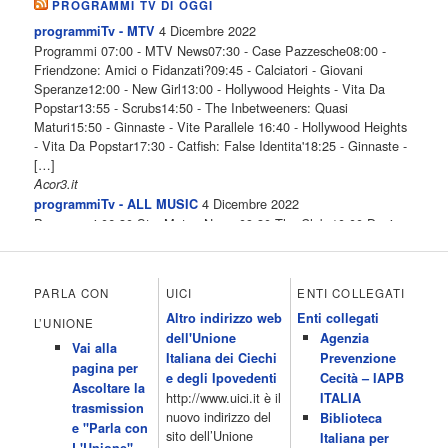
PROGRAMMI TV DI OGGI
4 Dicembre 2022
programmiTv - MTV
Programmi 07:00 - MTV News07:30 - Case Pazzesche08:00 -
Friendzone: Amici o Fidanzati?09:45 - Calciatori - Giovani
Speranze12:00 - New Girl13:00 - Hollywood Heights - Vita Da
Popstar13:55 - Scrubs14:50 - The Inbetweeners: Quasi
Maturi15:50 - Ginnaste - Vite Parallele 16:40 - Hollywood Heights
- Vita Da Popstar17:30 - Catfish: False Identita'18:25 - Ginnaste -
[…]
Acor3.it
4 Dicembre 2022
programmiTv - ALL MUSIC
Programmi 06.30 Star.Meteo.News 09.30 The Club 10.00 Deejay
chiama Italia 12.00 Inbox 13.00 13.00 All News 13.05 Inbox 13.30
The Club 14.00 Community 15.00 All music loves you 16.00 16.00
All News 16.05 Rotazione musicale 19.00 All News 19.05 The
PARLA CON
UICI
ENTI COLLEGATI
Club 19.30 19.30 Human Guinea Pigs 20.00 Inbox 21.00 Code
Altro indirizzo web
Enti collegati
Monkeys 21.30 Sons of Butcher […]
L’UNIONE
dell'Unione
Agenzia
Acor3.it
Vai alla
4 Dicembre 2022
Italiana dei Ciechi
Prevenzione
programmiTv - ITALIA 1
pagina per
Programmi 06.35 Cartoni Animati 09.05 Telefilm:Starsky & Hutch
e degli Ipovedenti
Cecità – IAPB
Ascoltare la
10.10 Telefilm:Supercar 12.15 12.15 Secondo voi 12.25 Studio
http://www.uici.it è il
ITALIA
trasmission
Aperto 13.00 Studio Sport 13.40 Cartoni animati 14.30 I Simpson
nuovo indirizzo del
Biblioteca
e "Parla con
15.00 Telefilm:Paso adelante 15.55 15.55 Telefilm:Wildfire 16.50
sito dell’Unione
Italiana per