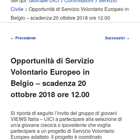
Sei qui:
Giornale UICI
>
Commissioni
>
Servizio
contenuto
contenuto
Civile
> Opportunità di Servizio Volontario Europeo in
Belgio – scadenza 20 ottobre 2018 ore 12.00
principale
secondario
Navigazione
←
Precedente
Successivi
→
articolo
Opportunità di Servizio
Volontario Europeo in
Belgio – scadenza 20
ottobre 2018 ore 12.00
Si riporta di seguito l’invito del gruppo di giovani
VIEWS Italia – UICI a partecipare alla selezione di
un/a giovane cieco/a o ipovedente che voglia
partecipare a un progetto di Servizio Volontario
Europeo adattato. Il progetto è coordinato