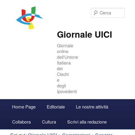
Cer
Giornale UICI
Giornale
online
dell'Unione
Italiana
dei
Ciechi
e
degli
Ipovedenti
Menu
Home Page
Editoriale
Le nostre attività
Vai
Vai
Accedi
principale
Collabora
Cultura
Scrivi alla redazione
al
al