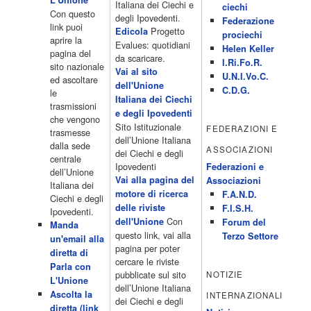
L'Unione"
Cartoni animati 18.30 Studio Aperto 19.05 Don Luca c'� 19.35
Italiana dei Ciechi e
ciechi
Con questo
19.35 Medici miei 20.05 Camera caf� 20.30 La ruota della
degli Ipovedenti.
Federazione
link puoi
fortuna 21.10 […]
Progetto
Edicola
prociechi
aprire la
Acor3.it
Evalues: quotidiani
Helen Keller
pagina del
4 Dicembre 2022
da scaricare.
programmiTv - LA 7
I.Ri.Fo.R.
sito nazionale
Programmi 06:00 - Tg La7/meteo/oroscopo/traffico06:55 - Movie
Vai al sito
U.N.I.Vo.C.
ed ascoltare
Flash07:00 - Omnibus ? Rassegna stampa07:30 - Tg La707:50 -
dell'Unione
C.D.G.
le
Omnibus09:50 - Coffee Break11:00 - L?aria che tira12:25 - I
Italiana dei Ciechi
trasmissioni
men� di Benedetta13:30 - Tg La714:00 - Tg La7 Cronache14:40 -
e degli Ipovedenti
che vengono
Telefilm: Le strade di San Francisco - Omicidio di primo grado -
Sito Istituzionale
FEDERAZIONI E
trasmesse
Una scuola di paura 16:30 […]
dell’Unione Italiana
dalla sede
ASSOCIAZIONI
Acor3.it
dei Ciechi e degli
centrale
4 Dicembre 2022
programmiTv - CANALE 5
Ipovedenti
Federazioni e
dell’Unione
Programmi 2/3 06.00 TG5/Traffico/Meteo/Borse e monete 08.00
Vai alla pagina del
Associazioni
Italiana dei
TG5 Mattina 08.40 Mattino Cinque(TG5-Ore 10) 11.00 Forum
motore di ricerca
F.A.N.D.
Ciechi e degli
13.00 2/3 13.00 TG5 13.40 Beautiful 14.10 Centovetrine 14.45
delle riviste
F.I.S.H.
Ipovedenti.
Uomini e donne 16.15 2/3 16.15 Amici 16.55 Pomeriggio
Con
dell'Unione
Forum del
Manda
cinque(All'interno: TG5-5 minuti 17.55) 18.50 Chi vuol essere
questo link, vai alla
Terzo Settore
un'email alla
milionario 20.00 2/3 20.00 TG5 20.30 Striscia la notizia 21.10
pagina per poter
diretta di
Telefilm:Amiche mie 23.30 2/3 […]
cercare le riviste
Parla con
Acor3.it
pubblicate sul sito
NOTIZIE
L'Unione
4 Dicembre 2022
programmiTv - RETE 4
dell’Unione Italiana
Ascolta la
INTERNAZIONALI
Programmi 05.40 TG4-Rassegna stampa 05.55 Secondo
dei Ciechi e degli
diretta (link