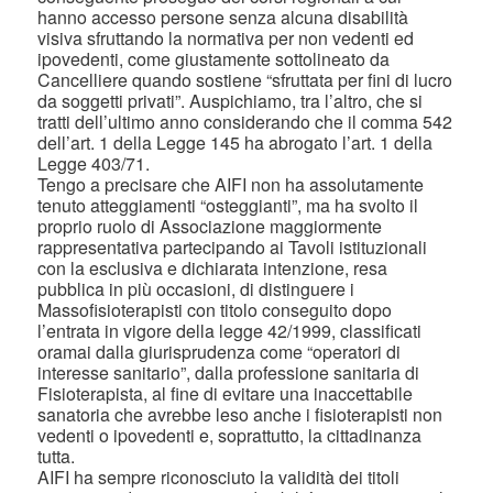
hanno accesso persone senza alcuna disabilità
visiva sfruttando la normativa per non vedenti ed
ipovedenti, come giustamente sottolineato da
Cancelliere quando sostiene “sfruttata per fini di lucro
da soggetti privati”. Auspichiamo, tra l’altro, che si
tratti dell’ultimo anno considerando che il comma 542
dell’art. 1 della Legge 145 ha abrogato l’art. 1 della
Legge 403/71.
Tengo a precisare che AIFI non ha assolutamente
tenuto atteggiamenti “osteggianti”, ma ha svolto il
proprio ruolo di Associazione maggiormente
rappresentativa partecipando ai Tavoli istituzionali
con la esclusiva e dichiarata intenzione, resa
pubblica in più occasioni, di distinguere i
Massofisioterapisti con titolo conseguito dopo
l’entrata in vigore della legge 42/1999, classificati
oramai dalla giurisprudenza come “operatori di
interesse sanitario”, dalla professione sanitaria di
Fisioterapista, al fine di evitare una inaccettabile
sanatoria che avrebbe leso anche i fisioterapisti non
vedenti o ipovedenti e, soprattutto, la cittadinanza
tutta.
AIFI ha sempre riconosciuto la validità dei titoli