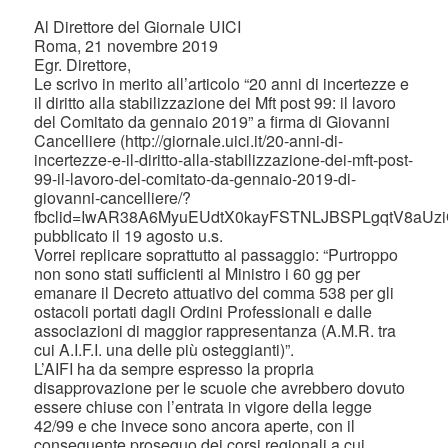
Al Direttore del Giornale UICI
Roma, 21 novembre 2019
Egr. Direttore,
Le scrivo in merito all’articolo “20 anni di incertezze e
il diritto alla stabilizzazione dei Mft post 99: il lavoro
del Comitato da gennaio 2019” a firma di Giovanni
Cancelliere (http://giornale.uici.it/20-anni-di-
incertezze-e-il-diritto-alla-stabilizzazione-dei-mft-post-
99-il-lavoro-del-comitato-da-gennaio-2019-di-
giovanni-cancelliere/?
fbclid=IwAR38A6MyuEUdtX0kayFSTNLJBSPLgqtV8aUz
pubblicato il 19 agosto u.s.
Vorrei replicare soprattutto al passaggio: “Purtroppo
non sono stati sufficienti al Ministro i 60 gg per
emanare il Decreto attuativo del comma 538 per gli
ostacoli portati dagli Ordini Professionali e dalle
associazioni di maggior rappresentanza (A.M.R. tra
cui A.I.F.I. una delle più osteggianti)”.
L’AIFI ha da sempre espresso la propria
disapprovazione per le scuole che avrebbero dovuto
essere chiuse con l’entrata in vigore della legge
42/99 e che invece sono ancora aperte, con il
conseguente proseguo dei corsi regionali a cui