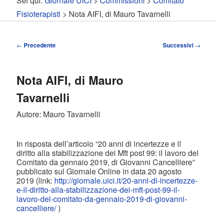
Sei qui:
Giornale UICI
>
Commissioni
>
Comitato
contenuto
contenuto
Fisioterapisti
> Nota AIFI, di Mauro Tavarnelli
principale
secondario
Navigazione
←
Precedente
Successivi
→
articolo
Nota AIFI, di Mauro
Tavarnelli
Autore: Mauro Tavarnelli
In risposta dell’articolo “20 anni di incertezze e il
diritto alla stabilizzazione dei Mft post 99: il lavoro del
Comitato da gennaio 2019, di Giovanni Cancelliere”
pubblicato sul Giornale Online in data 20 agosto
2019 (link:
http://giornale.uici.it/20-anni-di-incertezze-
e-il-diritto-alla-stabilizzazione-dei-mft-post-99-il-
lavoro-del-comitato-da-gennaio-2019-di-giovanni-
cancelliere/
)