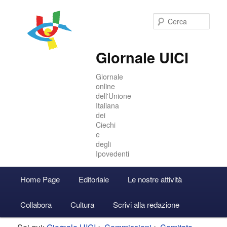
Cer
Giornale UICI
Giornale
online
dell'Unione
Italiana
dei
Ciechi
e
degli
Ipovedenti
Menu
Home Page
Editoriale
Le nostre attività
Vai
Vai
Accedi
principale
Collabora
Cultura
Scrivi alla redazione
al
al