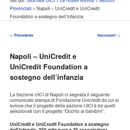
Sei qui:
Giornale UICI
>
Le nostre Attività
>
Sezioni
contenuto
contenuto
Provinciali
> Napoli – UniCredit e UniCredit
Foundation a sostegno dell’infanzia
principale
secondario
Navigazione
←
Precedente
Successivi
→
articolo
Napoli – UniCredit e
UniCredit Foundation a
sostegno dell’infanzia
La Sezione UICI di Napoli ci segnala il seguente
comunicato stampa di Fondazione Unicredit da cui si
evince che il progetto della sezione UICI è tra quelli
selezionati con il progetto “Occhio ai bambini”:
UniCredit e UniCredit Foundation a sostegno
dell’infanzia: 350 mila euro a 25 associazioni