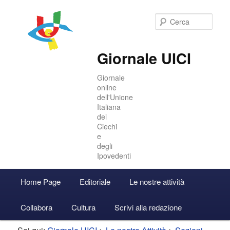
Cer
Giornale UICI
Giornale
online
dell'Unione
Italiana
dei
Ciechi
e
degli
Ipovedenti
Menu
Home Page
Editoriale
Le nostre attività
Vai
Vai
Accedi
principale
Collabora
Cultura
Scrivi alla redazione
al
al