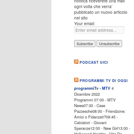
notifica riceverete una mail
ogni volta che verra'
pubblicato un nuovo articolo
nel sito
Your email:
PODCAST UICI
PROGRAMMI TV DI OGGI
4
programmiTv - MTV
Dicembre 2022
Programmi 07:00 - MTV
News07:30 - Case
Pazzesche08:00 - Friendzone:
Amici o Fidanzati?09:45 -
Calciatori - Giovani
Speranze12:00 - New Girl13:00 -
Hollywood Heights - Vita Da