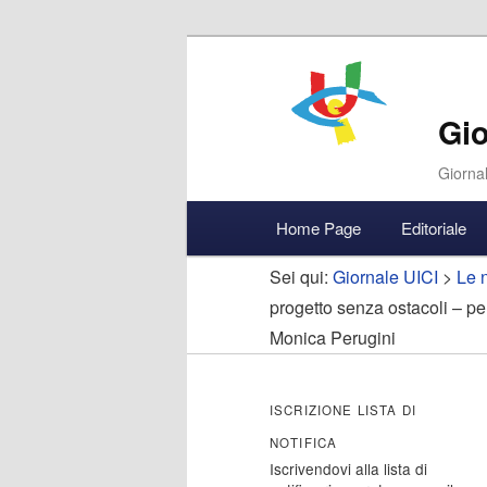
Gio
Giornal
Menu
Home Page
Editoriale
Vai
Vai
Accedi
principale
Sei qui:
Giornale UICI
>
Le n
al
al
progetto senza ostacoli – perc
Monica Perugini
contenuto
contenuto
principale
secondario
ISCRIZIONE LISTA DI
NOTIFICA
Iscrivendovi alla lista di