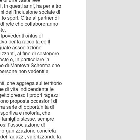
 in questi anni, ha per altro
mi dell’inclusione sociale di
o sport. Oltre ai partner di
 di rete che collaboreranno
te.
e Ipovedenti onlus di
va per la raccolta ed il
, quale associazione
tizzanti, al fine di sostenere
ste e, in particolare, a
nche di Mantova Scherma che
 persone non vedenti e
i, che aggrega sul territorio
me di vita indipendente le
getto presso i propri ragazzi
ngono proposte occasioni di
na serie di opportunità di
 sportiva e motoria, che
e famiglie stesse, sempre
Così l’associazione di
la organizzazione concreta
o dei ragazzi, valorizzando la