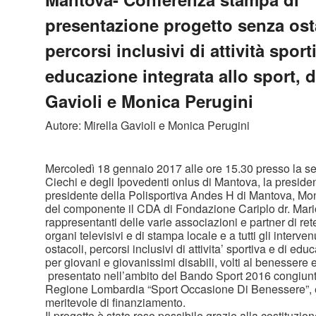
presentazione progetto senza ost
percorsi inclusivi di attività sport
educazione integrata allo sport, d
Gavioli e Monica Perugini
Autore: Mirella Gavioli e Monica Perugini
Mercoledì 18 gennaio 2017 alle ore 15.30 presso la se
Ciechi e degli Ipovedenti onlus di Mantova, la presiden
presidente della Polisportiva Andes H di Mantova, Mon
del componente il CDA di Fondazione Cariplo dr. Mari
rappresentanti delle varie associazioni e partner di ret
organi televisivi e di stampa locale e a tutti gli interven
ostacoli, percorsi inclusivi di attivita’ sportiva e di edu
per giovani e giovanissimi disabili, volti al benessere 
presentato nell’ambito del Bando Sport 2016 congiun
Regione Lombardia “Sport Occasione Di Benessere”, è 
meritevole di finanziamento.
Il progetto è stato reso possibile grazie alla costituzio