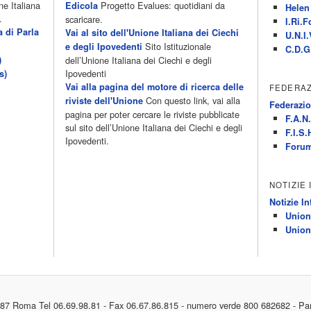
ne Italiana
Progetto Evalues: quotidiani da
Edicola
Helen 
.
scaricare.
I.Ri.F
a di Parla
Vai al sito dell'Unione Italiana dei Ciechi
U.N.I.
Sito Istituzionale
e degli Ipovedenti
C.D.G
)
dell’Unione Italiana dei Ciechi e degli
Ipovedenti
s)
Vai alla pagina del motore di ricerca delle
FEDERAZ
Con questo link, vai alla
riviste dell'Unione
Federazio
pagina per poter cercare le riviste pubblicate
F.A.N.
sul sito dell’Unione Italiana dei Ciechi e degli
F.I.S.
Ipovedenti.
Forum
NOTIZIE
Notizie In
Union
Union
187 Roma Tel 06.69.98.81 - Fax 06.67.86.815 - numero verde 800 682682 - Pa