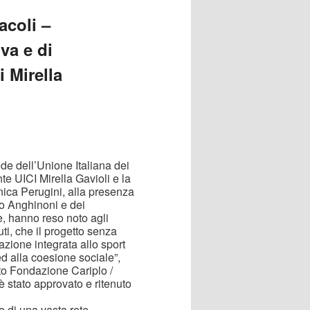
acoli –
iva e di
i Mirella
de dell’Unione Italiana dei
te UICI Mirella Gavioli e la
ica Perugini, alla presenza
o Anghinoni e dei
e, hanno reso noto agli
uti, che il progetto senza
cazione integrata allo sport
ed alla coesione sociale”,
to Fondazione Cariplo /
stato approvato e ritenuto
ne di una vasta rete