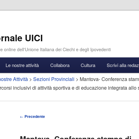
rnale UICI
e online dell'Unione Italiana dei Ciechi e degli Ipovedenti
Le nostre attività
Collabora
Cultura
Scrivi alla reda
ostre Attività
>
Sezioni Provinciali
> Mantova- Conferenza stam
orsi inclusivi di attività sportiva e di educazione integrata allo s
Navigazione
←
Precedente
articolo
Mantova- Conferenza stampa di