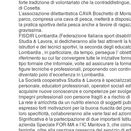
forte tradizione di volontariato che la contraddistingu
di Cosetta.
L’associazione dilettantistica CAVA Boschetto di Mont
parco, compresa una cava di pesca, metterà a disposizi
la pratica sportiva della pesca anche a favore di ragazz
gravissima.
FISDIR Lombardia (Federazione Italiana sport disabilità
Studia & Lavora, si dedicheranno alle fasi attinenti la 
istruttori e dei tecnici sportivi, la seconda degli educato
Lombardia , in particolare, da tempo, persegue l’ obiett
riferimento su cui far convergere tutte le iniziative form
tipo formale che informale, volte ad assicurare la form
figure tecniche e professionali, proponendo con continuit
diventato polo d’eccellenza in Lombardia.
La Società cooperativa Studia & Lavora è specializzat
personale, educatori professionali, operatori sociali e
acquisire nuove conoscenze e competenze per svolg
impegni professionali con persone fragili e a rischio d
La rete è arricchita da un nutrito elenco di soggetti pub
espresso forti motivazioni per la buona riuscita del pro
loro specificità, collaboreranno alle varie fasi ed azioni
Significativa è la partecipazione di due importanti Istit
azienda Speciale FOR-MA e l’IC Mantova 3, che coinvo
famiglie, oltre alla preziosa presenza del servizio di ed