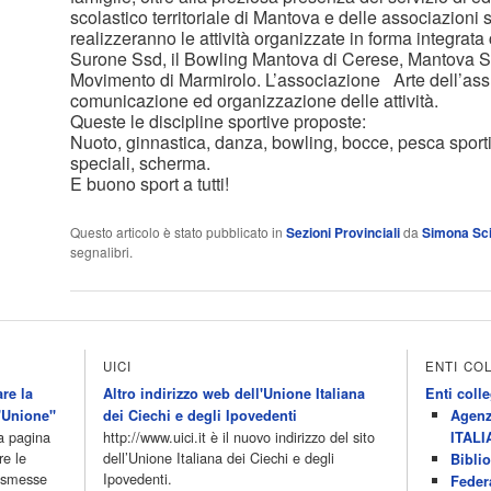
scolastico territoriale di Mantova e delle associazioni s
realizzeranno le attività organizzate in forma integrat
Surone Ssd, il Bowling Mantova di Cerese, Mantova S
Movimento di Marmirolo. L’associazione Arte dell’assur
comunicazione ed organizzazione delle attività.
Queste le discipline sportive proposte:
Nuoto, ginnastica, danza, bowling, bocce, pesca sportiv
speciali, scherma.
E buono sport a tutti!
Questo articolo è stato pubblicato in
Sezioni Provinciali
da
Simona Sc
segnalibri.
UICI
ENTI CO
re la
Altro indirizzo web dell'Unione Italiana
Enti colle
'Unione"
dei Ciechi e degli Ipovedenti
Agenz
la pagina
http://www.uici.it è il nuovo indirizzo del sito
ITALI
re le
dell’Unione Italiana dei Ciechi e degli
Biblio
rasmesse
Ipovedenti.
Feder