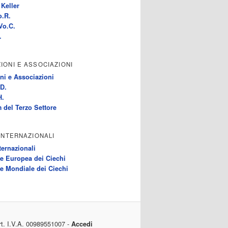
Keller
o.R.
Vo.C.
.
IONI E ASSOCIAZIONI
ni e Associazioni
D.
H.
 del Terzo Settore
 INTERNAZIONALI
ternazionali
e Europea dei Ciechi
e Mondiale dei Ciechi
rt. I.V.A. 00989551007 -
Accedi