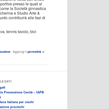
portive presso le quali si
a come la Società ginnastica
cherma e Studio Arte &
do contribuirà alle fasi di
a, tennis tavolo, bici
iaudone
. Aggiungi il
permalink
ai
LLEGATI
gati
ia Prevenzione Cecità – IAPB
A
teca Italiana per ciechi
azione prociechi