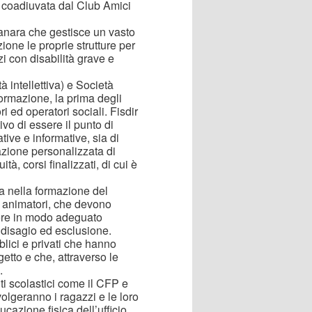
e, coadiuvata dal Club Amici
anara che gestisce un vasto
one le proprie strutture per
i con disabilità grave e
 intellettiva) e Società
formazione, la prima degli
ri ed operatori sociali. Fisdir
ivo di essere il punto di
ative e informative, sia di
azione personalizzata di
à, corsi finalizzati, di cui è
a nella formazione del
d animatori, che devono
ere in modo adeguato
i disagio ed esclusione.
blici e privati che hanno
getto e che, attraverso le
.
uti scolastici come il CFP e
lgeranno i ragazzi e le loro
ucazione fisica dell’ufficio