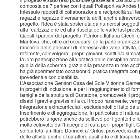
composta da 7 partner con i quali Polisportiva Andes H,
intessuto rapporti di collaborazione e reciprocità sui te
ragazzi e ragazze diversamente abili, anche attraverso l
progetto, l’idea è stata sostenuta da numerosi soggetti
alla realizzazione ed alla riuscita delle varie fasi previs
Questi i partner del progetto: l’Unione Italiana Ciechi 
Mantova, che, oltre ad occuparsi della parte organizzati
raccordo delle adesioni di interesse alle varie attività
referente, coinvolgerà i propri giovani iscritti e/o simpa
la loro partecipazione alla pratica delle discipline propo
quella della scherma, grazie alla presenza in rete a
ha già sperimentato occasioni di pratica integrata con
ipovedenti e con disabilità.
L’Associazione Genitori Casa del Sole Vittorina Gement
in progetti di inclusione, e per il raggiungimento di for
famiglie della struttura di Curtatone, promuoverà il pro
disabili gravi e gravissimi a cui troppo raramente, ve
integrazione extracurriculari, escludendoli di fatto da u
inserimento e di aggregazione, in particolare di natura
potrebbero fungere anche da sollievo per i genitori e l
molto coinvolte dall’impegno di cura per i propri figli. 
solidarietà familiare Donnextra’ Onlus, provvederà al
delle attività anche di carattere ausiliario e di trasport