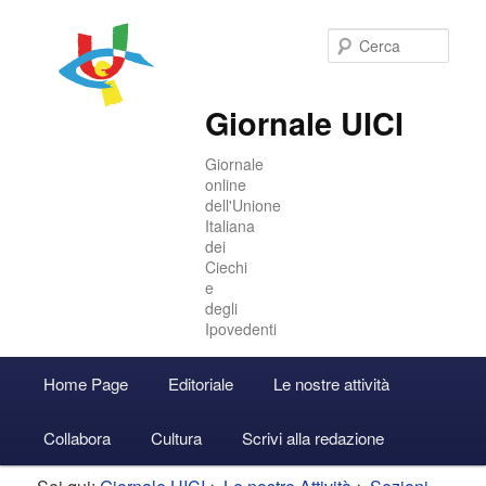
Cer
Giornale UICI
Giornale
online
dell'Unione
Italiana
dei
Ciechi
e
degli
Ipovedenti
Menu
Home Page
Editoriale
Le nostre attività
Vai
Vai
Accedi
principale
Collabora
Cultura
Scrivi alla redazione
al
al