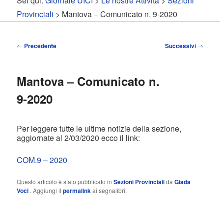
Sei qui:
Giornale UICI
>
Le nostre Attività
>
Sezioni
contenuto
contenuto
Provinciali
> Mantova – Comunicato n. 9-2020
principale
secondario
Navigazione
←
Precedente
Successivi
→
articolo
Mantova – Comunicato n.
9-2020
Per leggere tutte le ultime notizie della sezione,
aggiornate al 2/03/2020 ecco il link:
COM.9 – 2020
Questo articolo è stato pubblicato in
Sezioni Provinciali
da
Giada
Voci
. Aggiungi il
permalink
ai segnalibri.