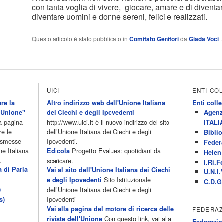
con tanta voglia di vivere, giocare, amare e di diventare
diventare uomini e donne sereni, felici e realizzati.
Questo articolo è stato pubblicato in
Comitato Genitori
da
Giada Voci
UICI
ENTI CO
re la
Altro indirizzo web dell'Unione Italiana
Enti colle
'Unione"
dei Ciechi e degli Ipovedenti
Agenz
la pagina
http://www.uici.it è il nuovo indirizzo del sito
ITALI
re le
dell’Unione Italiana dei Ciechi e degli
Biblio
rasmesse
Ipovedenti.
Feder
ne Italiana
Progetto Evalues: quotidiani da
Edicola
Helen 
.
scaricare.
I.Ri.F
a di Parla
Vai al sito dell'Unione Italiana dei Ciechi
U.N.I.
Sito Istituzionale
e degli Ipovedenti
C.D.G
)
dell’Unione Italiana dei Ciechi e degli
Ipovedenti
s)
Vai alla pagina del motore di ricerca delle
FEDERAZ
Con questo link, vai alla
riviste dell'Unione
Federazio