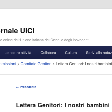
rnale UICI
e online dell'Unione Italiana dei Ciechi e degli Ipovedenti
Le nostre attività
Collabora
Cultura
Scrivi alla reda
missioni
>
Comitato Genitori
> Lettera Genitori: I nostri bambin
Navigazione
←
Precedente
articolo
Lettera Genitori: I nostri bambini