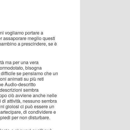
oni vogliamo portare a
er assaporare meglio questi
i bambino a prescindere, se è
ietà ma per una vera
normodotato, bisogna
a difficile se pensiamo che un
ni animati su più reti
ne Audio-descritto
odescrizioni sembra
oppo ciò avviene anche nelle
 di attività, nessuno sembra
ini gioiosi ci può essere un
partecipare, di condividere e
piedi per non disturbare.