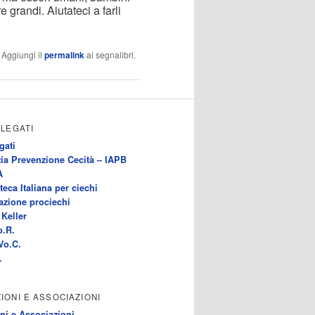
 grandi. Aiutateci a farli
. Aggiungi il
permalink
ai segnalibri.
LLEGATI
gati
ia Prevenzione Cecità – IAPB
A
teca Italiana per ciechi
azione prociechi
Keller
o.R.
Vo.C.
.
IONI E ASSOCIAZIONI
ni e Associazioni