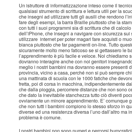
Un istruttore di informatizzazione inteso come il tecni
qualsiasi strumento di scrittura e lettura utili per la scu
che insegni ad utilizzare tutti gli ausili che rendono l’i
fare degli esempi, la barra Braille piuttosto che la stam
con tutti i suoi programmi sia di scrittura che di calcolo c
dell’iPhone, che insegni a navigare con sicurezza sui s
utilizzare internet per poter magari fare acquisti o muov
bianca piuttosto che far pagamenti on-line. Tutto ques
sicuramente molto meno faticoso se si gettassero le ba
l’apprendimento è più facile e veloce. Noi chiediamo sol
dovranno interagire anche con noi genitori insegnando
meglio i nostri bambini ma dovranno essere presenti d
provincia, vicino a casa, perché non si può sempre c
una mattinata di scuola con le 1000 fatiche che devono
fretta, poi di corsa in macchina, indipendentemente dal
che dalla pioggia, percorrere distanze che non sono ce
che dato la inevitabile stanchezza tutto ciò diventi poc
ovviamente un minore apprendimento. E’ comunque gi
che non tutti i bambini compiono lo stesso sforzo in q
diverse ed una resistenza diversa l’uno dall’altro ma in
problema è comune.
I nostri bambini non sono numeri e percorsi burocrati