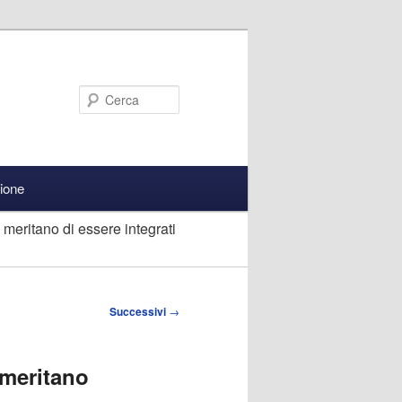
Cerca
zione
i meritano di essere integrati
Successivi
→
 meritano