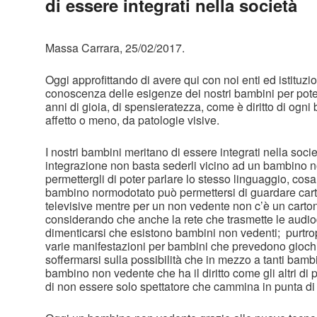
di essere integrati nella società
Massa Carrara, 25/02/2017.
Oggi approfittando di avere qui con noi enti ed istituzi
conoscenza delle esigenze dei nostri bambini per pot
anni di gioia, di spensieratezza, come è diritto di ogn
affetto o meno, da patologie visive.
I nostri bambini meritano di essere integrati nella soc
integrazione non basta sederli vicino ad un bambino 
permettergli di poter parlare lo stesso linguaggio, cos
bambino normodotato può permettersi di guardare carto
televisive mentre per un non vedente non c’è un carto
considerando che anche la rete che trasmette le audi
dimenticarsi che esistono bambini non vedenti; purtr
varie manifestazioni per bambini che prevedono giochi
soffermarsi sulla possibilità che in mezzo a tanti bamb
bambino non vedente che ha il diritto come gli altri di 
di non essere solo spettatore che cammina in punta di 