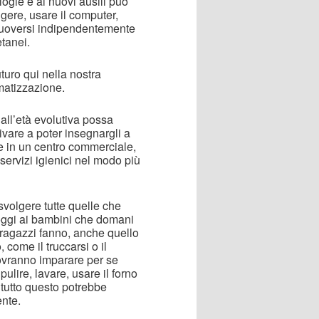
gie e ai nuovi ausili può
ggere, usare il computer,
muoversi indipendentemente
etanei.
turo qui nella nostra
rmatizzazione.
dall’età evolutiva possa
ivare a poter insegnargli a
e in un centro commerciale,
 servizi igienici nel modo più
svolgere tutte quelle che
oggi ai bambini che domani
i ragazzi fanno, anche quello
come il truccarsi o il
dovranno imparare per se
 pulire, lavare, usare il forno
o tutto questo potrebbe
nte.