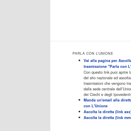
Coffee Break11:00 - L?aria che
tira12:25 - I men� di
Benedetta13:30 - Tg La714:00 -
Tg La7 Cronache14:40 -
Telefilm: Le strade di San
Francisco - Omicidio di primo
grado - Una scuola di paura
16:30 […]
Acor3.it
PARLA CON L’UNIONE
4
programmiTv - CANALE 5
Dicembre 2022
Vai alla pagina per Ascolta
Programmi 2/3 06.00
trasmissione "Parla con L
TG5/Traffico/Meteo/Borse e
Con questo link puoi aprire 
monete 08.00 TG5 Mattina
del sito nazionale ed ascolta
08.40 Mattino Cinque(TG5-Ore
trasmissioni che vengono t
10) 11.00 Forum 13.00 2/3
dalla sede centrale dell’Unio
13.00 TG5 13.40 Beautiful 14.10
dei Ciechi e degli Ipovedenti
Centovetrine 14.45 Uomini e
Manda un'email alla dirett
donne 16.15 2/3 16.15 Amici
con L'Unione
16.55 Pomeriggio
Ascolta la diretta (link asx
cinque(All'interno: TG5-5 minuti
Ascolta la diretta (link mm
17.55) 18.50 Chi vuol essere
milionario 20.00 2/3 20.00 TG5