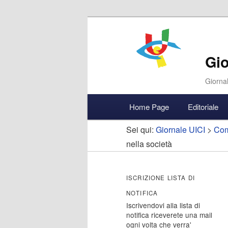
Gio
Giornal
Menu
Home Page
Editoriale
Vai
Vai
Accedi
principale
Sei qui:
Giornale UICI
>
Com
al
al
nella società
contenuto
contenuto
ISCRIZIONE LISTA DI
principale
secondario
NOTIFICA
Iscrivendovi alla lista di
notifica riceverete una mail
ogni volta che verra'