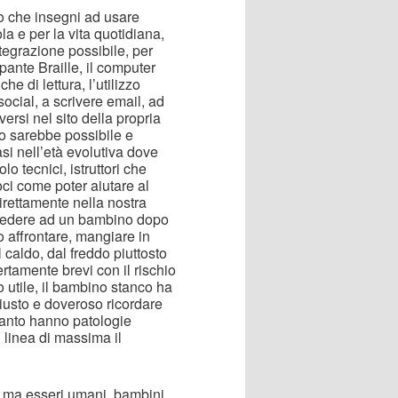
co che insegni ad usare
ola e per la vita quotidiana,
ntegrazione possibile, per
pante Braille, il computer
he di lettura, l’utilizzo
ocial, a scrivere email, ad
ersi nel sito della propria
to sarebbe possibile e
si nell’età evolutiva dove
o tecnici, istruttori che
ci come poter aiutare al
irettamente nella nostra
hiedere ad un bambino dopo
 affrontare, mangiare in
 caldo, dal freddo piuttosto
rtamente brevi con il rischio
o utile, il bambino stanco ha
usto e doveroso ricordare
uanto hanno patologie
 linea di massima il
ci ma esseri umani, bambini