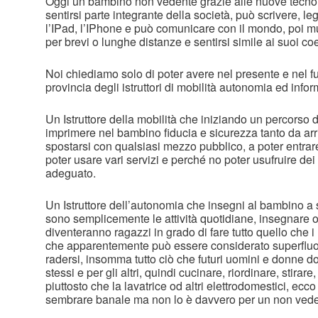
Oggi un bambino non vedente grazie alle nuove tecnolo
sentirsi parte integrante della società, può scrivere, le
l’IPad, l’IPhone e può comunicare con il mondo, poi 
per brevi o lunghe distanze e sentirsi simile ai suoi co
Noi chiediamo solo di poter avere nel presente e nel fu
provincia degli istruttori di mobilità autonomia ed info
Un Istruttore della mobilità che iniziando un percorso 
imprimere nel bambino fiducia e sicurezza tanto da arr
spostarsi con qualsiasi mezzo pubblico, a poter entrar
poter usare vari servizi e perché no poter usufruire dei
adeguato.
Un Istruttore dell’autonomia che insegni al bambino a 
sono semplicemente le attività quotidiane, insegnare 
diventeranno ragazzi in grado di fare tutto quello che 
che apparentemente può essere considerato superfluo, 
radersi, insomma tutto ciò che futuri uomini e donne 
stessi e per gli altri, quindi cucinare, riordinare, stirare,
piuttosto che la lavatrice od altri elettrodomestici, ecc
sembrare banale ma non lo è davvero per un non vede