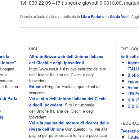
Tel: 030 22 09 417 (lunedì e giovedì 9.0013.00, marted
Questo articolo è stato pubblicato in
Libro Parlato
da
Giada Voci
. Aggi
UICI
ENTI CO
re la
Altro indirizzo web dell'Unione Italiana
Enti colle
'Unione"
dei Ciechi e degli Ipovedenti
Agenz
la pagina
http://www.uici.it è il nuovo indirizzo del sito
ITALI
re le
dell’Unione Italiana dei Ciechi e degli
Biblio
rasmesse
Ipovedenti.
Feder
ne Italiana
Progetto Evalues: quotidiani da
Edicola
Helen 
.
scaricare.
I.Ri.F
a di Parla
Vai al sito dell'Unione Italiana dei Ciechi
U.N.I.
Sito Istituzionale
e degli Ipovedenti
C.D.G
)
dell’Unione Italiana dei Ciechi e degli
Ipovedenti
s)
Vai alla pagina del motore di ricerca delle
FEDERAZ
Con questo link, vai alla
riviste dell'Unione
Federazio
pagina per poter cercare le riviste pubblicate
F.A.N.