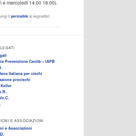
ì e mercoledì 14.00 18.00).
ungi il
permalink
ai segnalibri.
LLEGATI
gati
ia Prevenzione Cecità – IAPB
A
teca Italiana per ciechi
azione prociechi
Keller
o.R.
Vo.C.
.
IONI E ASSOCIAZIONI
ni e Associazioni
D.