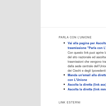
Maturi15:50 - Ginnaste - Vite
Parallele 16:40 - Hollywood
Heights - Vita Da Popstar17:30 -
Catfish: False Identita'18:25 -
Ginnaste - […]
Acor3.it
4
programmiTv - ALL MUSIC
Dicembre 2022
Programmi 06.30
PARLA CON L’UNIONE
Star.Meteo.News 09.30 The
Vai alla pagina per Ascolta
Club 10.00 Deejay chiama Italia
trasmissione "Parla con L
12.00 Inbox 13.00 13.00 All
Con questo link puoi aprire 
News 13.05 Inbox 13.30 The
del sito nazionale ed ascolta
Club 14.00 Community 15.00 All
trasmissioni che vengono t
music loves you 16.00 16.00 All
dalla sede centrale dell’Unio
News 16.05 Rotazione musicale
dei Ciechi e degli Ipovedenti
19.00 All News 19.05 The Club
Manda un'email alla dirett
19.30 19.30 Human Guinea Pigs
con L'Unione
20.00 Inbox 21.00 Code
Ascolta la diretta (link asx
Monkeys 21.30 Sons of Butcher
Ascolta la diretta (link mm
[…]
Acor3.it
4
programmiTv - ITALIA 1
LINK ESTERNI
Dicembre 2022