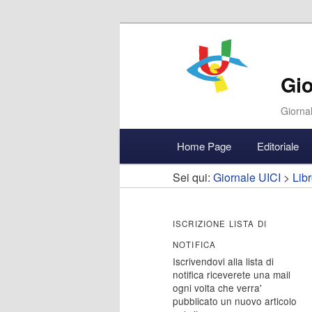
Gio
Giornal
Menu
Home Page
Editoriale
Vai
Vai
Accedi
principale
Sei qui:
Giornale UICI
>
Libr
al
al
contenuto
contenuto
ISCRIZIONE LISTA DI
NOTIFICA
principale
secondario
Iscrivendovi alla lista di
notifica riceverete una mail
ogni volta che verra'
pubblicato un nuovo articolo