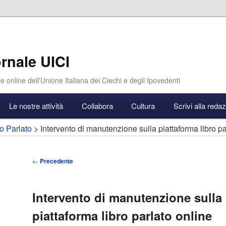
rnale UICI
e online dell'Unione Italiana dei Ciechi e degli Ipovedenti
Le nostre attività
Collabora
Cultura
Scrivi alla reda
o Parlato
> Intervento di manutenzione sulla piattaforma libro pa
Navigazione
←
Precedente
articolo
Intervento di manutenzione sulla
piattaforma libro parlato online