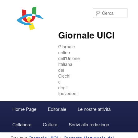
Cer
Giornale UICI
Giornale
online
dell'Unione
Italiana
dei
Ciechi
e
degli
Ipovedenti
Menu
Home Page
Editoriale
Le nostre attività
Vai
Vai
Accedi
principale
Collabora
Cultura
Scrivi alla redazione
al
al