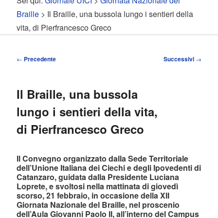
Sei qui:
Giornale UICI
>
Giornata Nazionale del
contenuto
contenuto
Braille
> Il Braille, una bussola lungo i sentieri della
vita, di Pierfrancesco Greco
principale
secondario
Navigazione
←
Precedente
Successivi
→
articolo
Il Braille, una bussola
lungo i sentieri della vita,
di Pierfrancesco Greco
Il Convegno organizzato dalla Sede Territoriale
dell’Unione Italiana dei Ciechi e degli Ipovedenti di
Catanzaro, guidata dalla Presidente Luciana
Loprete, e svoltosi nella mattinata di giovedì
scorso, 21 febbraio, in occasione della XII
Giornata Nazionale del Braille, nel proscenio
dell’Aula Giovanni Paolo II, all’interno del Campus