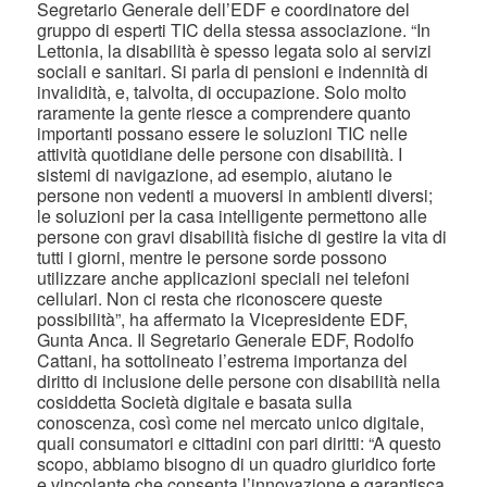
Segretario Generale dell’EDF e coordinatore del
gruppo di esperti TIC della stessa associazione. “In
Lettonia, la disabilità è spesso legata solo ai servizi
sociali e sanitari. Si parla di pensioni e indennità di
invalidità, e, talvolta, di occupazione. Solo molto
raramente la gente riesce a comprendere quanto
importanti possano essere le soluzioni TIC nelle
attività quotidiane delle persone con disabilità. I
sistemi di navigazione, ad esempio, aiutano le
persone non vedenti a muoversi in ambienti diversi;
le soluzioni per la casa intelligente permettono alle
persone con gravi disabilità fisiche di gestire la vita di
tutti i giorni, mentre le persone sorde possono
utilizzare anche applicazioni speciali nei telefoni
cellulari. Non ci resta che riconoscere queste
possibilità”, ha affermato la Vicepresidente EDF,
Gunta Anca. Il Segretario Generale EDF, Rodolfo
Cattani, ha sottolineato l’estrema importanza del
diritto di inclusione delle persone con disabilità nella
cosiddetta Società digitale e basata sulla
conoscenza, così come nel mercato unico digitale,
quali consumatori e cittadini con pari diritti: “A questo
scopo, abbiamo bisogno di un quadro giuridico forte
e vincolante che consenta l’innovazione e garantisca