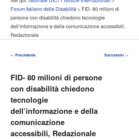
Sei qui:
Giornale UICI
>
Notizie Internazionali
>
contenuto
contenuto
Forum Italiano delle Disabilità
> FID- 80 milioni di
persone con disabilità chiedono tecnologie
principale
secondario
dell’informazione e della comunicazione accessibili,
Redazionale
Navigazione
←
Precedente
Successivi
→
articolo
FID- 80 milioni di persone
con disabilità chiedono
tecnologie
dell’informazione e della
comunicazione
accessibili, Redazionale