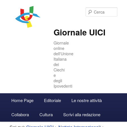
Cer
Giornale UICI
Giornale
online
dell'Unione
Italiana
dei
Ciechi
e
degli
Ipovedenti
Menu
Home Page
Editoriale
Le nostre attività
Vai
Vai
Accedi
principale
Collabora
Cultura
Scrivi alla redazione
al
al