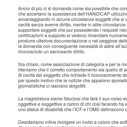
Ancor di più ci si domanda come sia possibile che co
che accertano la sussistenza dell’HANDICAP utilizzin
avvantaggiando in alcune circostanze soggetti che si
cecità senza averne diritto, mentre in altre circostanze
supportare soggetti che pur possedendo i requisiti nec
certificazioni a supporto si vedono rimandare nuovame
produrre ulteriore documentazione o nel peggiore delle
la domanda con conseguente necessità di adire all’auto
riconosciuto un sacrosanto diritto.
Sia chiaro, come associazione di categoria e per le m
riteniamo che il corretto comportamento sia quello di acc
di cecità del soggetto che richiede il riconoscimento de
per questo motivo che le notizie che appaiono sporadi
giornalistiche ci lasciano sbigottiti.
La magistratura siamo fiduciosi che farà il suo corso e
oggettive e soggettive a carico di chi così facendo ha 
uno status di disabilità che l’ICF e l’OMS definiscono 
Desideriamo infine rivolgere un invito a coloro che soff