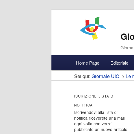
Gio
Giornal
Menu
Home Page
Editoriale
Vai
Vai
Accedi
principale
Sei qui:
Giornale UICI
>
Le n
al
al
contenuto
contenuto
ISCRIZIONE LISTA DI
NOTIFICA
principale
secondario
Iscrivendovi alla lista di
notifica riceverete una mail
ogni volta che verra'
pubblicato un nuovo articolo