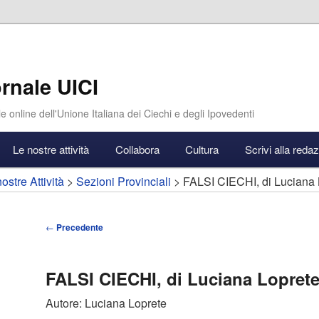
rnale UICI
e online dell'Unione Italiana dei Ciechi e degli Ipovedenti
Le nostre attività
Collabora
Cultura
Scrivi alla reda
ostre Attività
>
Sezioni Provinciali
> FALSI CIECHI, di Luciana 
Navigazione
←
Precedente
articolo
FALSI CIECHI, di Luciana Lopret
Autore: Luciana Loprete