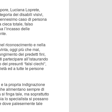
mpore, Luciana Loprete,
goria dei disabili visivi,
l’ennesimo caso di persona
 cieca totale, falso
sa l’incasso delle
nte.
nel riconoscimento e nella
nvinta, oggi più che mai,
iungimento dei predetti fini,
di partecipare all’istaurando
dei presunti “falsi ciechi”,
ietà ed a tutte le persone
o e la propria indignazione
” che alimentano sempre di
 si finga tale, ma soprattutto
ia lo specialista si possano
che dove palesemente tale