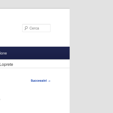
Cerca
zione
Loprete
Successivi
→
e