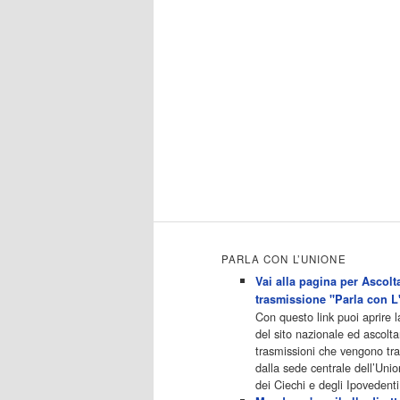
Programmi 06.35 Cartoni
Animati 09.05 Telefilm:Starsky &
Hutch 10.10 Telefilm:Supercar
12.15 12.15 Secondo voi 12.25
Studio Aperto 13.00 Studio
Sport 13.40 Cartoni animati
14.30 I Simpson 15.00
Telefilm:Paso adelante 15.55
15.55 Telefilm:Wildfire 16.50
Cartoni animati 18.30 Studio
Aperto 19.05 Don Luca c'�
19.35 19.35 Medici miei 20.05
Camera caf� 20.30 La ruota
della fortuna 21.10 […]
Acor3.it
PARLA CON L’UNIONE
4
programmiTv - LA 7
Vai alla pagina per Ascolta
Dicembre 2022
trasmissione "Parla con L
Programmi 06:00 - Tg
Con questo link puoi aprire 
La7/meteo/oroscopo/traffico06:5
del sito nazionale ed ascolta
5 - Movie Flash07:00 - Omnibus
trasmissioni che vengono t
? Rassegna stampa07:30 - Tg
dalla sede centrale dell’Unio
La707:50 - Omnibus09:50 -
dei Ciechi e degli Ipovedenti
Coffee Break11:00 - L?aria che