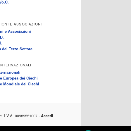
Vo.C.
.
IONI E ASSOCIAZIONI
ni e Associazioni
D.
H.
 del Terzo Settore
 INTERNAZIONALI
ternazionali
e Europea dei Ciechi
e Mondiale dei Ciechi
rt. I.V.A. 00989551007 -
Accedi