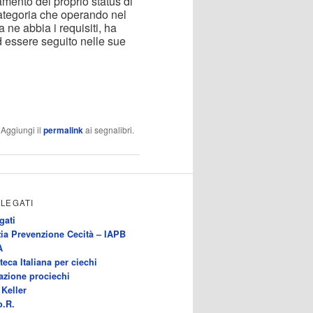
amento del proprio status di
 categoria che operando nel
 ne abbia i requisiti, ha
ad essere seguito nelle sue
. Aggiungi il
permalink
ai segnalibri.
LLEGATI
gati
ia Prevenzione Cecità – IAPB
A
teca Italiana per ciechi
azione prociechi
Keller
o.R.