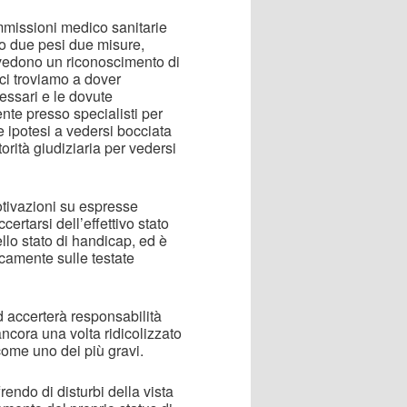
mmissioni medico sanitarie
o due pesi due misure,
 vedono un riconoscimento di
 ci troviamo a dover
essari e le dovute
nte presso specialisti per
 ipotesi a vedersi bocciata
rità giudiziaria per vedersi
otivazioni su espresse
ertarsi dell’effettivo stato
llo stato di handicap, ed è
camente sulle testate
d accerterà responsabilità
ancora una volta ridicolizzato
come uno dei più gravi.
rendo di disturbi della vista