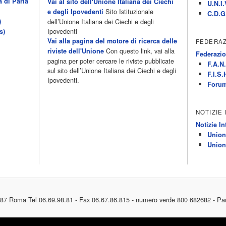
a di Parla
Vai al sito dell'Unione Italiana dei Ciechi
U.N.I.
Sito Istituzionale
e degli Ipovedenti
C.D.G
)
dell’Unione Italiana dei Ciechi e degli
Ipovedenti
s)
Vai alla pagina del motore di ricerca delle
FEDERAZ
Con questo link, vai alla
riviste dell'Unione
Federazio
pagina per poter cercare le riviste pubblicate
F.A.N.
sul sito dell’Unione Italiana dei Ciechi e degli
F.I.S.
Ipovedenti.
Forum
NOTIZIE
Notizie In
Union
Union
187 Roma Tel 06.69.98.81 - Fax 06.67.86.815 - numero verde 800 682682 - Pa