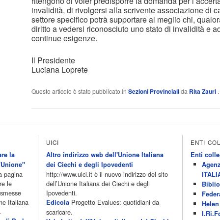
ritengono di voler predisporre la domanda per l’accert
invalidità, di rivolgersi alla scrivente associazione di
settore specifico potrà supportare al meglio chi, qualora
diritto a vedersi riconosciuto uno stato di invalidità e 
continue esigenze.
Il Presidente
Luciana Loprete
Questo articolo è stato pubblicato in
Sezioni Provinciali
da
Rita Zauri
UICI
ENTI CO
re la
Altro indirizzo web dell'Unione Italiana
Enti colle
'Unione"
dei Ciechi e degli Ipovedenti
Agenz
la pagina
http://www.uici.it è il nuovo indirizzo del sito
ITALI
re le
dell’Unione Italiana dei Ciechi e degli
Biblio
rasmesse
Ipovedenti.
Feder
ne Italiana
Progetto Evalues: quotidiani da
Edicola
Helen 
.
scaricare.
I.Ri.F