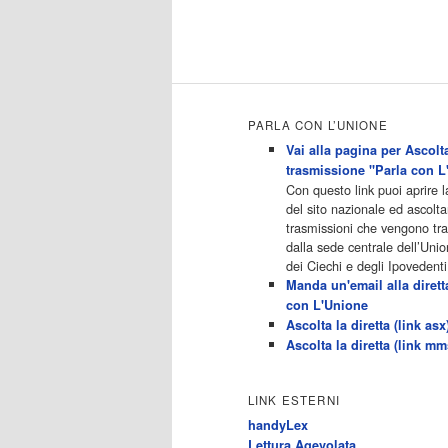
20.30 Striscia la notizia 21.10
Telefilm:Amiche mie 23.30 2/3
[…]
Acor3.it
4
programmiTv - RETE 4
Dicembre 2022
Programmi 05.40 TG4-Rassegna
PARLA CON L’UNIONE
stampa 05.55 Secondo
Vai alla pagina per Ascolta
voi/Peste e corna e.. 06.05
trasmissione "Parla con L
Telefilm:Chips/Mediashopping
Con questo link puoi aprire 
07.30 Telefilm:Charlie's Angels
del sito nazionale ed ascolta
08.30 Telefilm:Hunter 09.30
trasmissioni che vengono t
Febbre d'amore/Bianca 11.30
dalla sede centrale dell’Unio
TG4-Telegiornale 11.40 My Life
dei Ciechi e degli Ipovedenti
12.40 12.40 Telefilm:Detective in
Manda un'email alla dirett
corsia 13.30 TG4-Telegiornale
con L'Unione
14.00 Sessione pomeridiana:Il
Ascolta la diretta (link asx
tribunale di Forum 15.00
Ascolta la diretta (link mm
Telefilm:Wolff-Un poliziotto a
Berlino 15.55 15.55 Sentieri
16.10 Telefilm:Amiche mie 18.40
LINK ESTERNI
Tempesta d'amore(All'interno:
TG4-Telegiornale 18.55) 20.20
handyLex
[…]
Lettura Agevolata