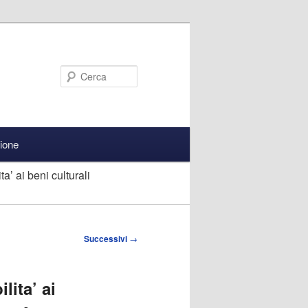
Cerca
zione
a’ ai beni culturali
Successivi
→
lita’ ai