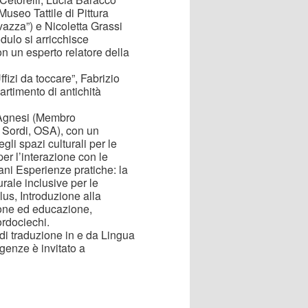
useo Tattile di Pittura
vazza”) e Nicoletta Grassi
dulo si arricchisce
n un esperto relatore della
ffizi da toccare”, Fabrizio
rtimento di antichità
o Agnesi (Membro
e Sordi, OSA), con un
gli spazi culturali per le
er l’interazione con le
ni Esperienze pratiche: la
urale inclusive per le
us, Introduzione alla
one ed educazione,
ordociechi.
o di traduzione in e da Lingua
igenze è invitato a