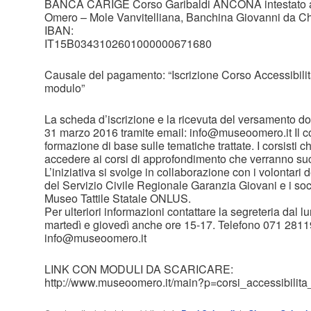
BANCA CARIGE Corso Garibaldi ANCONA intestato a 
Omero – Mole Vanvitelliana, Banchina Giovanni da C
IBAN:
IT15B0343102601000000671680
Causale del pagamento: “Iscrizione Corso Accessibilità
modulo”
La scheda d’iscrizione e la ricevuta del versamento dov
31 marzo 2016 tramite email: info@museoomero.it Il c
formazione di base sulle tematiche trattate. I corsisti 
accedere ai corsi di approfondimento che verranno suc
L’iniziativa si svolge in collaborazione con i volontari 
del Servizio Civile Regionale Garanzia Giovani e i soc
Museo Tattile Statale ONLUS.
Per ulteriori informazioni contattare la segreteria dal l
martedì e giovedì anche ore 15-17. Telefono 071 281
info@museoomero.it
LINK CON MODULI DA SCARICARE:
http://www.museoomero.it/main?p=corsi_accessibilit