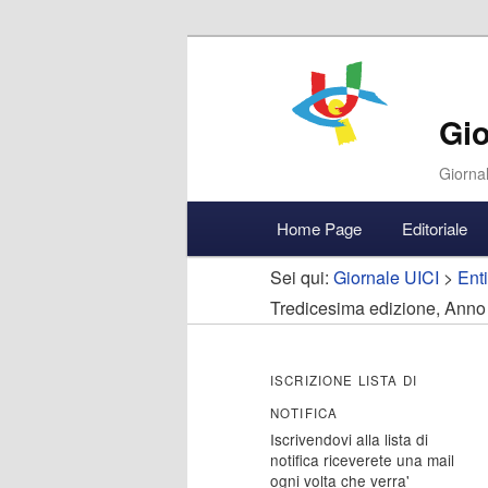
Gio
Giornal
Menu
Home Page
Editoriale
Vai
Vai
Accedi
principale
Sei qui:
Giornale UICI
>
Enti
al
al
Tredicesima edizione, Anno
contenuto
contenuto
ISCRIZIONE LISTA DI
principale
secondario
NOTIFICA
Iscrivendovi alla lista di
notifica riceverete una mail
ogni volta che verra'