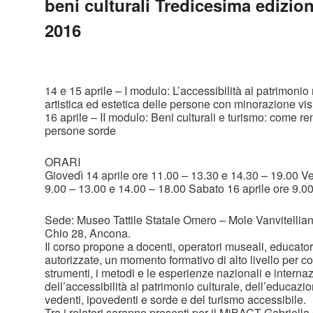
beni culturali Tredicesima edizio
2016
14 e 15 aprile – I modulo: L’accessibilità al patrimoni
artistica ed estetica delle persone con minorazione vis
16 aprile – II modulo: Beni culturali e turismo: come ren
persone sorde
ORARI
Giovedì 14 aprile ore 11.00 – 13.30 e 14.30 – 19.00 Ve
9.00 – 13.00 e 14.00 – 18.00 Sabato 16 aprile ore 9.0
Sede: Museo Tattile Statale Omero – Mole Vanvitellia
Chio 28, Ancona.
Il corso propone a docenti, operatori museali, educatori
autorizzate, un momento formativo di alto livello per co
strumenti, i metodi e le esperienze nazionali e internaz
dell’accessibilità al patrimonio culturale, dell’educazi
vedenti, ipovedenti e sorde e del turismo accessibile.
Tra i relatori saranno presenti per il MiBACT Gabriella