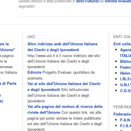
Questo articolo è stato pubblicato in
Beni Culturali
da
Simona Sciaud
segnalibri.
UICI
ENTI CO
re la
Altro indirizzo web dell'Unione Italiana
Enti colle
'Unione"
dei Ciechi e degli Ipovedenti
Agenz
la pagina
http://www.uici.it è il nuovo indirizzo del sito
ITALI
re le
dell’Unione Italiana dei Ciechi e degli
Biblio
rasmesse
Ipovedenti.
Feder
ne Italiana
Progetto Evalues: quotidiani da
Edicola
Helen 
.
scaricare.
I.Ri.F
a di Parla
Vai al sito dell'Unione Italiana dei Ciechi
U.N.I.
Sito Istituzionale
e degli Ipovedenti
C.D.G
)
dell’Unione Italiana dei Ciechi e degli
Ipovedenti
s)
Vai alla pagina del motore di ricerca delle
FEDERAZ
Con questo link, vai alla
riviste dell'Unione
Federazio
pagina per poter cercare le riviste pubblicate
F.A.N.
sul sito dell’Unione Italiana dei Ciechi e degli
F.I.S.
Ipovedenti.