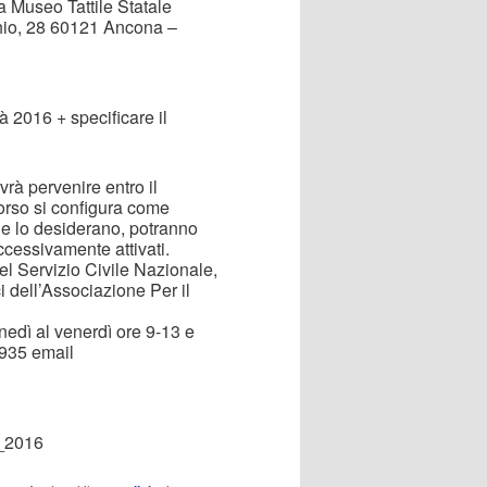
Museo Tattile Statale
hio, 28 60121 Ancona –
 2016 + specificare il
rà pervenire entro il
orso si configura come
che lo desiderano, potranno
cessivamente attivati.
del Servizio Civile Nazionale,
i dell’Associazione Per il
unedì al venerdì ore 9-13 e
1935 email
a_2016