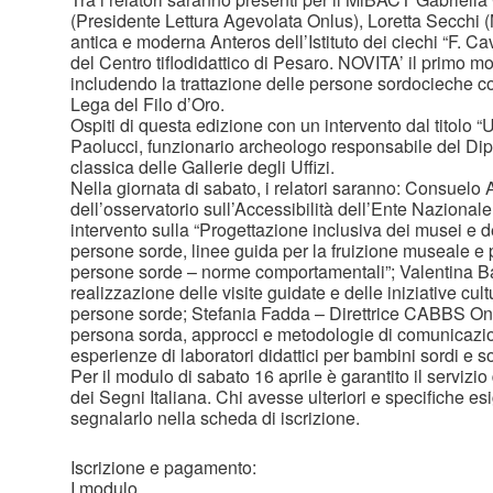
(Presidente Lettura Agevolata Onlus), Loretta Secchi (M
antica e moderna Anteros dell’Istituto dei ciechi “F. Ca
del Centro tiflodidattico di Pesaro. NOVITA’ il primo mo
includendo la trattazione delle persone sordocieche co
Lega del Filo d’Oro.
Ospiti di questa edizione con un intervento dal titolo “U
Paolucci, funzionario archeologo responsabile del Dipa
classica delle Gallerie degli Uffizi.
Nella giornata di sabato, i relatori saranno: Consuel
dell’osservatorio sull’Accessibilità dell’Ente Nazional
intervento sulla “Progettazione inclusiva dei musei e de
persone sorde, linee guida per la fruizione museale e p
persone sorde – norme comportamentali”; Valentina Ba
realizzazione delle visite guidate e delle iniziative cult
persone sorde; Stefania Fadda – Direttrice CABBS Onl
persona sorda, approcci e metodologie di comunicazi
esperienze di laboratori didattici per bambini sordi e s
Per il modulo di sabato 16 aprile è garantito il servizi
dei Segni Italiana. Chi avesse ulteriori e specifiche es
segnalarlo nella scheda di iscrizione.
Iscrizione e pagamento:
I modulo