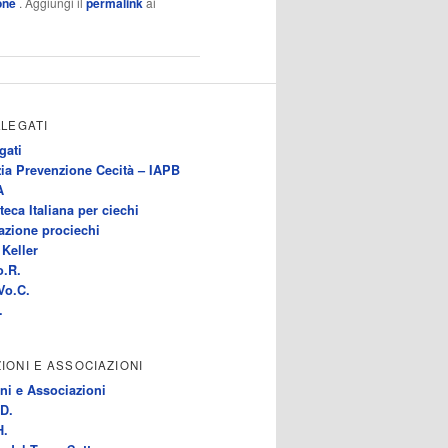
one
. Aggiungi il
permalink
ai
LLEGATI
gati
ia Prevenzione Cecità – IAPB
A
teca Italiana per ciechi
azione prociechi
Keller
o.R.
Vo.C.
.
IONI E ASSOCIAZIONI
ni e Associazioni
D.
H.