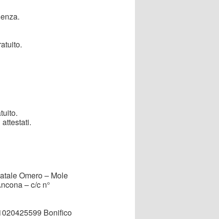
uenza.
atuito.
tuito.
attestati.
Statale Omero – Mole
ncona – c/c n°
020425599 Bonifico