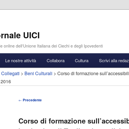
rnale UICI
e online dell'Unione Italiana dei Ciechi e degli Ipovedenti
Le nostre attività
Collabora
Cultura
Scrivi alla reda
 Collegati
>
Beni Culturali
> Corso di formazione sull’accessibilit
 2016
Navigazione
←
Precedente
articolo
Corso di formazione sull’accessibi