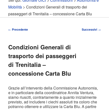
Sei qui:
Giornale UICI
>
Commissioni
>
Autonomia e
contenuto
contenuto
Mobilità
> Condizioni Generali di trasporto dei
passeggeri di Trenitalia – concessione Carta Blu
principale
secondario
Navigazione
←
Precedente
Successivi
→
articolo
Condizioni Generali di
trasporto dei passeggeri
di Trenitalia –
concessione Carta Blu
Grazie all’intervento della Commissione Autonomia,
e in particolare della coordinatrice Annita Ventura,
siamo riusciti, contrariamente a quanto inizialmente
previsto, ad includere i ciechi assoluti tra coloro che
potranno ottenere e utilizzare la Carta Blu. A partire