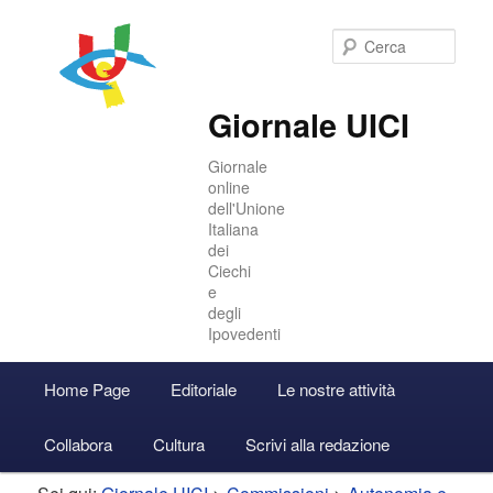
Cer
Giornale UICI
Giornale
online
dell'Unione
Italiana
dei
Ciechi
e
degli
Ipovedenti
Menu
Home Page
Editoriale
Le nostre attività
Vai
Vai
Accedi
principale
Collabora
Cultura
Scrivi alla redazione
al
al