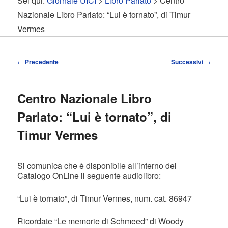
Sei qui:
Giornale UICI
>
Libro Parlato
> Centro
contenuto
contenuto
Nazionale Libro Parlato: “Lui è tornato”, di Timur
Vermes
principale
secondario
Navigazione
←
Precedente
Successivi
→
articolo
Centro Nazionale Libro
Parlato: “Lui è tornato”, di
Timur Vermes
Si comunica che è disponibile all’interno del
Catalogo OnLine il seguente audiolibro:
“Lui è tornato”, di Timur Vermes, num. cat. 86947
Ricordate “Le memorie di Schmeed” di Woody