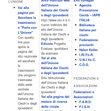
Altro indirizzo web
Enti collegati
Monkeys 21.30 Sons of Butcher […]
L’UNIONE
dell'Unione
Agenzia
Acor3.it
Vai alla
4 Dicembre 2022
Italiana dei Ciechi
Prevenzione
programmiTv - ITALIA 1
pagina per
Programmi 06.35 Cartoni Animati 09.05 Telefilm:Starsky & Hutch
e degli Ipovedenti
Cecità – IAPB
Ascoltare la
10.10 Telefilm:Supercar 12.15 12.15 Secondo voi 12.25 Studio
http://www.uici.it è il
ITALIA
trasmission
Aperto 13.00 Studio Sport 13.40 Cartoni animati 14.30 I Simpson
nuovo indirizzo del
Biblioteca
e "Parla con
15.00 Telefilm:Paso adelante 15.55 15.55 Telefilm:Wildfire 16.50
sito dell’Unione
Italiana per
L'Unione"
Cartoni animati 18.30 Studio Aperto 19.05 Don Luca c'� 19.35
Italiana dei Ciechi e
ciechi
Con questo
19.35 Medici miei 20.05 Camera caf� 20.30 La ruota della
degli Ipovedenti.
Federazione
link puoi
fortuna 21.10 […]
Progetto
Edicola
prociechi
aprire la
Acor3.it
Evalues: quotidiani
Helen Keller
pagina del
4 Dicembre 2022
da scaricare.
programmiTv - LA 7
I.Ri.Fo.R.
sito nazionale
Programmi 06:00 - Tg La7/meteo/oroscopo/traffico06:55 - Movie
Vai al sito
U.N.I.Vo.C.
ed ascoltare
Flash07:00 - Omnibus ? Rassegna stampa07:30 - Tg La707:50 -
dell'Unione
C.D.G.
le
Omnibus09:50 - Coffee Break11:00 - L?aria che tira12:25 - I
Italiana dei Ciechi
trasmissioni
men� di Benedetta13:30 - Tg La714:00 - Tg La7 Cronache14:40 -
e degli Ipovedenti
che vengono
Telefilm: Le strade di San Francisco - Omicidio di primo grado -
Sito Istituzionale
FEDERAZIONI E
trasmesse
Una scuola di paura 16:30 […]
dell’Unione Italiana
dalla sede
ASSOCIAZIONI
Acor3.it
dei Ciechi e degli
centrale
4 Dicembre 2022
programmiTv - CANALE 5
Ipovedenti
Federazioni e
dell’Unione
Programmi 2/3 06.00 TG5/Traffico/Meteo/Borse e monete 08.00
Vai alla pagina del
Associazioni
Italiana dei
TG5 Mattina 08.40 Mattino Cinque(TG5-Ore 10) 11.00 Forum
motore di ricerca
F.A.N.D.
Ciechi e degli
13.00 2/3 13.00 TG5 13.40 Beautiful 14.10 Centovetrine 14.45
delle riviste
F.I.S.H.
Ipovedenti.
Uomini e donne 16.15 2/3 16.15 Amici 16.55 Pomeriggio