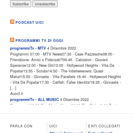
PODCAST UICI
PROGRAMMI TV DI OGGI
4 Dicembre 2022
programmiTv - MTV
Programmi 07:00 - MTV News07:30 - Case Pazzesche08:00 -
Friendzone: Amici o Fidanzati?09:45 - Calciatori - Giovani
Speranze12:00 - New Girl13:00 - Hollywood Heights - Vita Da
Popstar13:55 - Scrubs14:50 - The Inbetweeners: Quasi
Maturi15:50 - Ginnaste - Vite Parallele 16:40 - Hollywood Heights
- Vita Da Popstar17:30 - Catfish: False Identita'18:25 - Ginnaste -
[…]
Acor3.it
4 Dicembre 2022
programmiTv - ALL MUSIC
Programmi 06.30 Star.Meteo.News 09.30 The Club 10.00 Deejay
chiama Italia 12.00 Inbox 13.00 13.00 All News 13.05 Inbox 13.30
The Club 14.00 Community 15.00 All music loves you 16.00 16.00
All News 16.05 Rotazione musicale 19.00 All News 19.05 The
PARLA CON
UICI
ENTI COLLEGATI
Club 19.30 19.30 Human Guinea Pigs 20.00 Inbox 21.00 Code