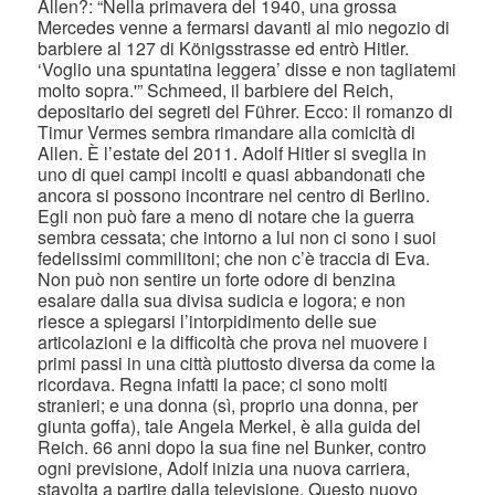
Allen?: “Nella primavera del 1940, una grossa
Mercedes venne a fermarsi davanti al mio negozio di
barbiere al 127 di Königsstrasse ed entrò Hitler.
‘Voglio una spuntatina leggera’ disse e non tagliatemi
molto sopra.'” Schmeed, il barbiere del Reich,
depositario dei segreti del Führer. Ecco: il romanzo di
Timur Vermes sembra rimandare alla comicità di
Allen. È l’estate del 2011. Adolf Hitler si sveglia in
uno di quei campi incolti e quasi abbandonati che
ancora si possono incontrare nel centro di Berlino.
Egli non può fare a meno di notare che la guerra
sembra cessata; che intorno a lui non ci sono i suoi
fedelissimi commilitoni; che non c’è traccia di Eva.
Non può non sentire un forte odore di benzina
esalare dalla sua divisa sudicia e logora; e non
riesce a spiegarsi l’intorpidimento delle sue
articolazioni e la difficoltà che prova nel muovere i
primi passi in una città piuttosto diversa da come la
ricordava. Regna infatti la pace; ci sono molti
stranieri; e una donna (sì, proprio una donna, per
giunta goffa), tale Angela Merkel, è alla guida del
Reich. 66 anni dopo la sua fine nel Bunker, contro
ogni previsione, Adolf inizia una nuova carriera,
stavolta a partire dalla televisione. Questo nuovo