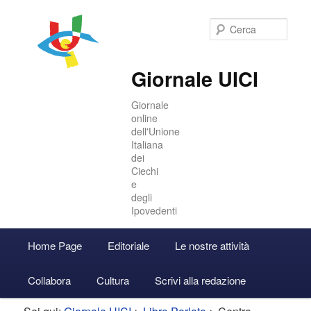
Cer
Giornale UICI
Giornale
online
dell'Unione
Italiana
dei
Ciechi
e
degli
Ipovedenti
Menu
Home Page
Editoriale
Le nostre attività
Vai
Vai
Accedi
principale
Collabora
Cultura
Scrivi alla redazione
al
al