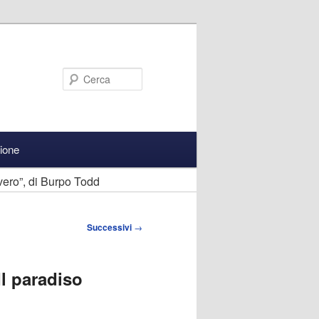
Cerca
zione
vero”, di Burpo Todd
Successivi
→
Il paradiso