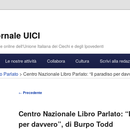
rnale UICI
e online dell'Unione Italiana dei Ciechi e degli Ipovedenti
Le nostre attività
Collabora
Cultura
Scrivi alla reda
o Parlato
> Centro Nazionale Libro Parlato: “Il paradiso per dav
Navigazione
←
Precedente
articolo
Centro Nazionale Libro Parlato: “
per davvero”, di Burpo Todd