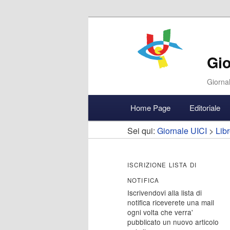
Gio
Giornal
Menu
Home Page
Editoriale
Vai
Vai
Accedi
principale
Sei qui:
Giornale UICI
>
Libr
al
al
contenuto
contenuto
ISCRIZIONE LISTA DI
NOTIFICA
principale
secondario
Iscrivendovi alla lista di
notifica riceverete una mail
ogni volta che verra'
pubblicato un nuovo articolo