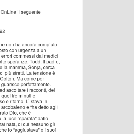
o OnLine il seguente
992
 che non ha ancora compiuto
oposto con urgenza a un
i errori commessi dai medici
olte speranze. Todd, il padre,
ntre la mamma, Sonja, cerca
i più stretti. La tensione è
o” Colton. Ma come per
o guarisce perfettamente.
ad ascoltare i racconti, del
n quei tre minuti e
o e ritorno. Lì stava in
 arcobaleno e “ha detto agli
rato Dio, che è
 la luce “sparata” dallo
ai nata, di cui nessuno gli
che lo “aggiustava” e i suoi