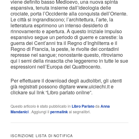
viene definito basso Medioevo, una nuova spinta
espansiva, tenuta insieme dall’ideologia delle
crociate, porta l’Occidente alla conquista dell’Oriente.
Le città si ingrandiscono; l’architettura, l’arte, la
letteratura esprimono un intenso desiderio di
rinnovamento e apertura. A questo iniziale impulso
espansivo segue un periodo di guerre e carestie: la
guerra dei Cent’anni tra il Regno d’Inghilterra e il
Regno di Francia, la peste, le rivolte dei contadini
represse nel sangue; nonostante questo, ritroviamo
qui i semi della rinascita che leggeremo in tutte le sue
espressioni nell’Europa del Quattrocento.
Per effettuare il download degli audiolibri, gli utenti
già registrati possono digitare www.uiciechi.it e
clickare sul link “Libro parlato online”.
Questo articolo è stato pubblicato in
Libro Parlato
da
Anna
Mandanici
. Aggiungi il
permalink
ai segnalibri.
ISCRIZIONE LISTA DI NOTIFICA