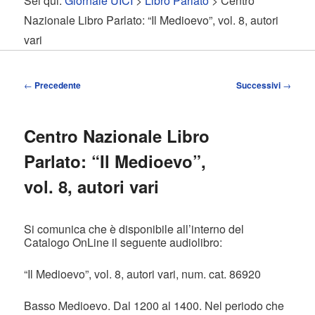
Sei qui:
Giornale UICI
>
Libro Parlato
> Centro
contenuto
contenuto
Nazionale Libro Parlato: “Il Medioevo”, vol. 8, autori
vari
principale
secondario
Navigazione
←
Precedente
Successivi
→
articolo
Centro Nazionale Libro
Parlato: “Il Medioevo”,
vol. 8, autori vari
Si comunica che è disponibile all’interno del
Catalogo OnLine il seguente audiolibro:
“Il Medioevo”, vol. 8, autori vari, num. cat. 86920
Basso Medioevo. Dal 1200 al 1400. Nel periodo che