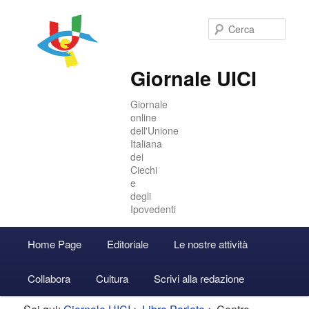
Cer
Giornale UICI
Giornale
online
dell'Unione
Italiana
dei
Ciechi
e
degli
Ipovedenti
Menu
Home Page
Editoriale
Le nostre attività
Vai
Vai
Accedi
principale
Collabora
Cultura
Scrivi alla redazione
al
al