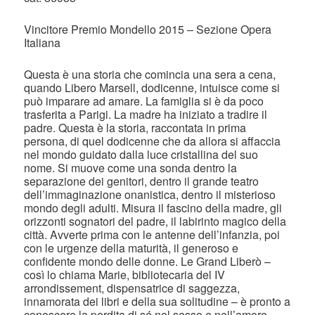
Vincitore Premio Mondello 2015 – Sezione Opera
Italiana
Questa è una storia che comincia una sera a cena,
quando Libero Marsell, dodicenne, intuisce come si
può imparare ad amare. La famiglia si è da poco
trasferita a Parigi. La madre ha iniziato a tradire il
padre. Questa è la storia, raccontata in prima
persona, di quel dodicenne che da allora si affaccia
nel mondo guidato dalla luce cristallina del suo
nome. Si muove come una sonda dentro la
separazione dei genitori, dentro il grande teatro
dell’immaginazione onanistica, dentro il misterioso
mondo degli adulti. Misura il fascino della madre, gli
orizzonti sognatori del padre, il labirinto magico della
città. Avverte prima con le antenne dell’infanzia, poi
con le urgenze della maturità, il generoso e
confidente mondo delle donne. Le Grand Liberò –
così lo chiama Marie, bibliotecaria del IV
arrondissement, dispensatrice di saggezza,
innamorata dei libri e della sua solitudine – è pronto a
conoscere la perdita di sé nel sesso e nell’amore.