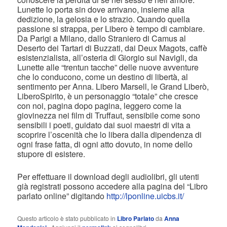
Lunette lo porta sin dove arrivano, insieme alla
dedizione, la gelosia e lo strazio. Quando quella
passione si strappa, per Libero è tempo di cambiare.
Da Parigi a Milano, dallo Straniero di Camus al
Deserto dei Tartari di Buzzati, dai Deux Magots, caffè
esistenzialista, all’osteria di Giorgio sui Navigli, da
Lunette alle “trentun tacche” delle nuove avventure
che lo conducono, come un destino di libertà, al
sentimento per Anna. Libero Marsell, le Grand Liberò,
LiberoSpirito, è un personaggio “totale” che cresce
con noi, pagina dopo pagina, leggero come la
giovinezza nei film di Truffaut, sensibile come sono
sensibili i poeti, guidato dai suoi maestri di vita a
scoprire l’oscenità che lo libera dalla dipendenza di
ogni frase fatta, di ogni atto dovuto, in nome dello
stupore di esistere.
Per effettuare il download degli audiolibri, gli utenti
già registrati possono accedere alla pagina del “Libro
parlato online” digitando
http://lponline.uicbs.it/
Questo articolo è stato pubblicato in
Libro Parlato
da
Anna