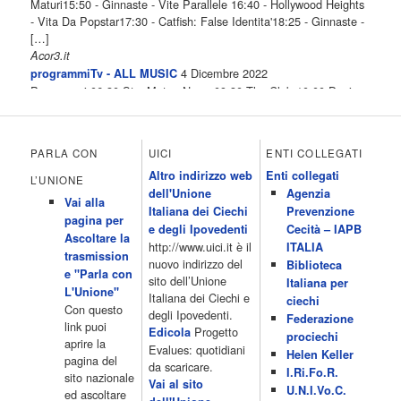
Maturi15:50 - Ginnaste - Vite Parallele 16:40 - Hollywood Heights
- Vita Da Popstar17:30 - Catfish: False Identita'18:25 - Ginnaste -
[…]
Acor3.it
4 Dicembre 2022
programmiTv - ALL MUSIC
Programmi 06.30 Star.Meteo.News 09.30 The Club 10.00 Deejay
chiama Italia 12.00 Inbox 13.00 13.00 All News 13.05 Inbox 13.30
The Club 14.00 Community 15.00 All music loves you 16.00 16.00
All News 16.05 Rotazione musicale 19.00 All News 19.05 The
PARLA CON
UICI
ENTI COLLEGATI
Club 19.30 19.30 Human Guinea Pigs 20.00 Inbox 21.00 Code
Altro indirizzo web
Enti collegati
Monkeys 21.30 Sons of Butcher […]
L’UNIONE
dell'Unione
Agenzia
Acor3.it
Vai alla
4 Dicembre 2022
Italiana dei Ciechi
Prevenzione
programmiTv - ITALIA 1
pagina per
Programmi 06.35 Cartoni Animati 09.05 Telefilm:Starsky & Hutch
e degli Ipovedenti
Cecità – IAPB
Ascoltare la
10.10 Telefilm:Supercar 12.15 12.15 Secondo voi 12.25 Studio
http://www.uici.it è il
ITALIA
trasmission
Aperto 13.00 Studio Sport 13.40 Cartoni animati 14.30 I Simpson
nuovo indirizzo del
Biblioteca
e "Parla con
15.00 Telefilm:Paso adelante 15.55 15.55 Telefilm:Wildfire 16.50
sito dell’Unione
Italiana per
L'Unione"
Cartoni animati 18.30 Studio Aperto 19.05 Don Luca c'� 19.35
Italiana dei Ciechi e
ciechi
Con questo
19.35 Medici miei 20.05 Camera caf� 20.30 La ruota della
degli Ipovedenti.
Federazione
link puoi
fortuna 21.10 […]
Progetto
Edicola
prociechi
aprire la
Acor3.it
Evalues: quotidiani
Helen Keller
pagina del
4 Dicembre 2022
da scaricare.
programmiTv - LA 7
I.Ri.Fo.R.
sito nazionale
Programmi 06:00 - Tg La7/meteo/oroscopo/traffico06:55 - Movie
Vai al sito
U.N.I.Vo.C.
ed ascoltare
Flash07:00 - Omnibus ? Rassegna stampa07:30 - Tg La707:50 -