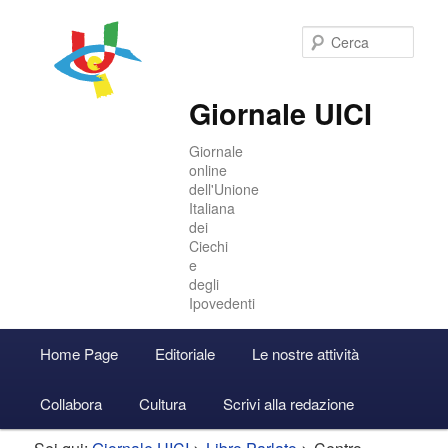
Cer
Giornale UICI
Giornale
online
dell'Unione
Italiana
dei
Ciechi
e
degli
Ipovedenti
Menu
Home Page
Editoriale
Le nostre attività
Vai
Vai
Accedi
principale
Collabora
Cultura
Scrivi alla redazione
al
al