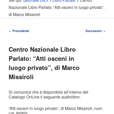
Sei qui:
Giornale UICI
>
Libro Parlato
> Centro
contenuto
contenuto
Nazionale Libro Parlato: “Atti osceni in luogo privato”,
di Marco Missiroli
principale
secondario
Navigazione
←
Precedente
Successivi
→
articolo
Centro Nazionale Libro
Parlato: “Atti osceni in
luogo privato”, di Marco
Missiroli
Si comunica che è disponibile all’interno del
Catalogo OnLine il seguente audiolibro:
“Atti osceni in luogo privato”, di Marco Missiroli, num.
cat. 86955