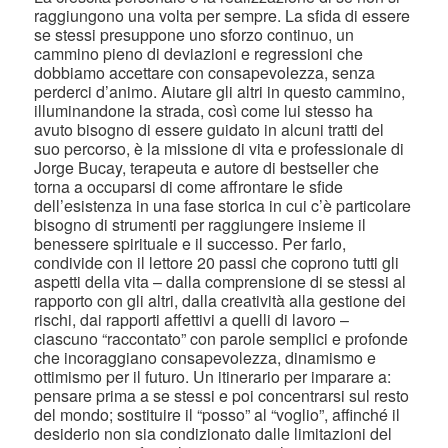
raggiungono una volta per sempre. La sfida di essere
se stessi presuppone uno sforzo continuo, un
cammino pieno di deviazioni e regressioni che
dobbiamo accettare con consapevolezza, senza
perderci d’animo. Aiutare gli altri in questo cammino,
illuminandone la strada, così come lui stesso ha
avuto bisogno di essere guidato in alcuni tratti del
suo percorso, è la missione di vita e professionale di
Jorge Bucay, terapeuta e autore di bestseller che
torna a occuparsi di come affrontare le sfide
dell’esistenza in una fase storica in cui c’è particolare
bisogno di strumenti per raggiungere insieme il
benessere spirituale e il successo. Per farlo,
condivide con il lettore 20 passi che coprono tutti gli
aspetti della vita – dalla comprensione di se stessi al
rapporto con gli altri, dalla creatività alla gestione dei
rischi, dai rapporti affettivi a quelli di lavoro –
ciascuno “raccontato” con parole semplici e profonde
che incoraggiano consapevolezza, dinamismo e
ottimismo per il futuro. Un itinerario per imparare a:
pensare prima a se stessi e poi concentrarsi sul resto
del mondo; sostituire il “posso” al “voglio”, affinché il
desiderio non sia condizionato dalle limitazioni del