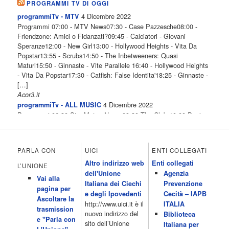
PROGRAMMI TV DI OGGI
4 Dicembre 2022
programmiTv - MTV
Programmi 07:00 - MTV News07:30 - Case Pazzesche08:00 -
Friendzone: Amici o Fidanzati?09:45 - Calciatori - Giovani
Speranze12:00 - New Girl13:00 - Hollywood Heights - Vita Da
Popstar13:55 - Scrubs14:50 - The Inbetweeners: Quasi
Maturi15:50 - Ginnaste - Vite Parallele 16:40 - Hollywood Heights
- Vita Da Popstar17:30 - Catfish: False Identita'18:25 - Ginnaste -
[…]
Acor3.it
4 Dicembre 2022
programmiTv - ALL MUSIC
Programmi 06.30 Star.Meteo.News 09.30 The Club 10.00 Deejay
chiama Italia 12.00 Inbox 13.00 13.00 All News 13.05 Inbox 13.30
The Club 14.00 Community 15.00 All music loves you 16.00 16.00
All News 16.05 Rotazione musicale 19.00 All News 19.05 The
PARLA CON
UICI
ENTI COLLEGATI
Club 19.30 19.30 Human Guinea Pigs 20.00 Inbox 21.00 Code
Altro indirizzo web
Enti collegati
Monkeys 21.30 Sons of Butcher […]
L’UNIONE
dell'Unione
Agenzia
Acor3.it
Vai alla
4 Dicembre 2022
Italiana dei Ciechi
Prevenzione
programmiTv - ITALIA 1
pagina per
Programmi 06.35 Cartoni Animati 09.05 Telefilm:Starsky & Hutch
e degli Ipovedenti
Cecità – IAPB
Ascoltare la
10.10 Telefilm:Supercar 12.15 12.15 Secondo voi 12.25 Studio
http://www.uici.it è il
ITALIA
trasmission
Aperto 13.00 Studio Sport 13.40 Cartoni animati 14.30 I Simpson
nuovo indirizzo del
Biblioteca
e "Parla con
15.00 Telefilm:Paso adelante 15.55 15.55 Telefilm:Wildfire 16.50
sito dell’Unione
Italiana per