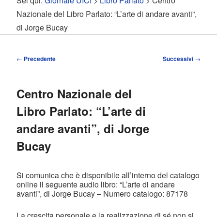
Sei qui:
Giornale UICI
>
Libro Parlato
> Centro
contenuto
contenuto
Nazionale del Libro Parlato: “L’arte di andare avanti”,
di Jorge Bucay
principale
secondario
Navigazione
←
Precedente
Successivi
→
articolo
Centro Nazionale del
Libro Parlato: “L’arte di
andare avanti”, di Jorge
Bucay
Si comunica che è disponibile all’interno del catalogo
online il seguente audio libro: “L’arte di andare
avanti”, di Jorge Bucay – Numero catalogo: 87178
La crescita personale e la realizzazione di sé non si