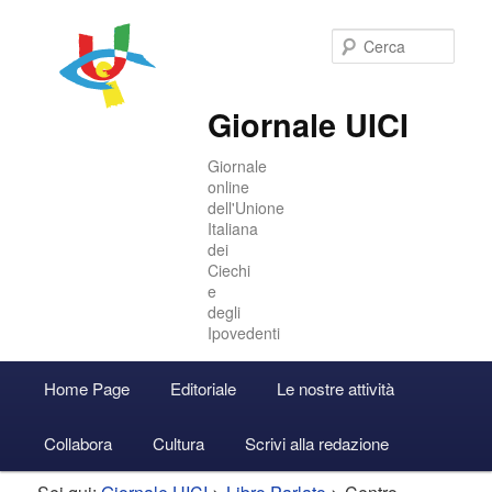
Cer
Giornale UICI
Giornale
online
dell'Unione
Italiana
dei
Ciechi
e
degli
Ipovedenti
Menu
Home Page
Editoriale
Le nostre attività
Vai
Vai
Accedi
principale
Collabora
Cultura
Scrivi alla redazione
al
al