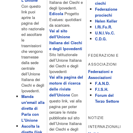
L'Unione"
Cartoni animati 18.30 Studio Aperto 19.05 Don Luca c'� 19.35
Italiana dei Ciechi e
ciechi
Con questo
19.35 Medici miei 20.05 Camera caf� 20.30 La ruota della
degli Ipovedenti.
Federazione
link puoi
fortuna 21.10 […]
Progetto
Edicola
prociechi
aprire la
Acor3.it
Evalues: quotidiani
Helen Keller
pagina del
4 Dicembre 2022
da scaricare.
programmiTv - LA 7
I.Ri.Fo.R.
sito nazionale
Programmi 06:00 - Tg La7/meteo/oroscopo/traffico06:55 - Movie
Vai al sito
U.N.I.Vo.C.
ed ascoltare
Flash07:00 - Omnibus ? Rassegna stampa07:30 - Tg La707:50 -
dell'Unione
C.D.G.
le
Omnibus09:50 - Coffee Break11:00 - L?aria che tira12:25 - I
Italiana dei Ciechi
trasmissioni
men� di Benedetta13:30 - Tg La714:00 - Tg La7 Cronache14:40 -
e degli Ipovedenti
che vengono
Telefilm: Le strade di San Francisco - Omicidio di primo grado -
Sito Istituzionale
FEDERAZIONI E
trasmesse
Una scuola di paura 16:30 […]
dell’Unione Italiana
dalla sede
ASSOCIAZIONI
Acor3.it
dei Ciechi e degli
centrale
4 Dicembre 2022
programmiTv - CANALE 5
Ipovedenti
Federazioni e
dell’Unione
Programmi 2/3 06.00 TG5/Traffico/Meteo/Borse e monete 08.00
Vai alla pagina del
Associazioni
Italiana dei
TG5 Mattina 08.40 Mattino Cinque(TG5-Ore 10) 11.00 Forum
motore di ricerca
F.A.N.D.
Ciechi e degli
13.00 2/3 13.00 TG5 13.40 Beautiful 14.10 Centovetrine 14.45
delle riviste
F.I.S.H.
Ipovedenti.
Uomini e donne 16.15 2/3 16.15 Amici 16.55 Pomeriggio
Con
dell'Unione
Forum del
Manda
cinque(All'interno: TG5-5 minuti 17.55) 18.50 Chi vuol essere
questo link, vai alla
Terzo Settore
un'email alla
milionario 20.00 2/3 20.00 TG5 20.30 Striscia la notizia 21.10
pagina per poter
diretta di
Telefilm:Amiche mie 23.30 2/3 […]
cercare le riviste
Parla con
Acor3.it
pubblicate sul sito
NOTIZIE
L'Unione
4 Dicembre 2022
programmiTv - RETE 4
dell’Unione Italiana
Ascolta la
INTERNAZIONALI
Programmi 05.40 TG4-Rassegna stampa 05.55 Secondo
dei Ciechi e degli
diretta (link