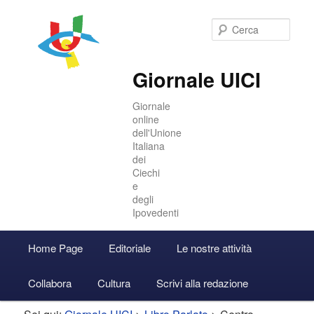
Cer
Giornale UICI
Giornale
online
dell'Unione
Italiana
dei
Ciechi
e
degli
Ipovedenti
Menu
Home Page
Editoriale
Le nostre attività
Vai
Vai
Accedi
principale
Collabora
Cultura
Scrivi alla redazione
al
al