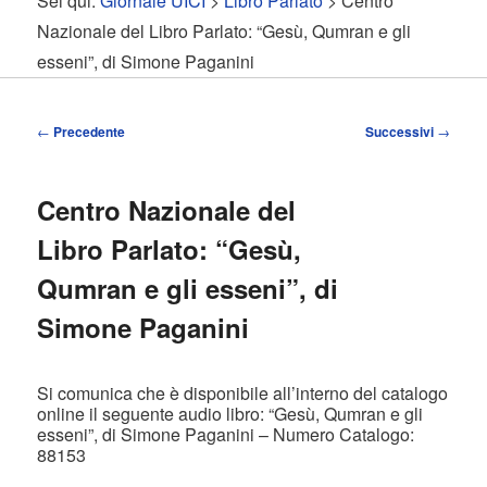
Sei qui:
Giornale UICI
>
Libro Parlato
> Centro
contenuto
contenuto
Nazionale del Libro Parlato: “Gesù, Qumran e gli
esseni”, di Simone Paganini
principale
secondario
Navigazione
←
Precedente
Successivi
→
articolo
Centro Nazionale del
Libro Parlato: “Gesù,
Qumran e gli esseni”, di
Simone Paganini
Si comunica che è disponibile all’interno del catalogo
online il seguente audio libro: “Gesù, Qumran e gli
esseni”, di Simone Paganini – Numero Catalogo:
88153