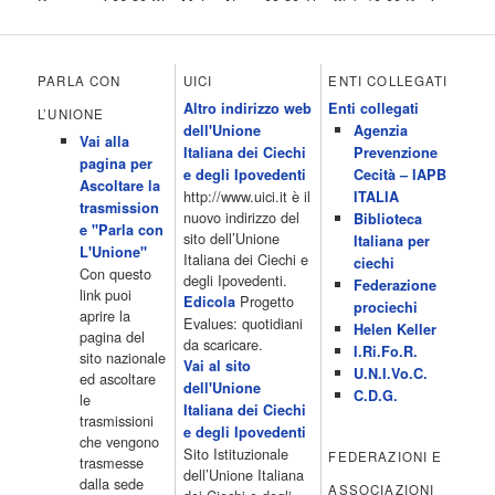
Programmi 06.30 Star.Meteo.News 09.30 The Club 10.00 Deejay
chiama Italia 12.00 Inbox 13.00 13.00 All News 13.05 Inbox 13.30
The Club 14.00 Community 15.00 All music loves you 16.00 16.00
All News 16.05 Rotazione musicale 19.00 All News 19.05 The
PARLA CON
UICI
ENTI COLLEGATI
Club 19.30 19.30 Human Guinea Pigs 20.00 Inbox 21.00 Code
Altro indirizzo web
Enti collegati
Monkeys 21.30 Sons of Butcher […]
L’UNIONE
dell'Unione
Agenzia
Acor3.it
Vai alla
4 Dicembre 2022
Italiana dei Ciechi
Prevenzione
programmiTv - ITALIA 1
pagina per
Programmi 06.35 Cartoni Animati 09.05 Telefilm:Starsky & Hutch
e degli Ipovedenti
Cecità – IAPB
Ascoltare la
10.10 Telefilm:Supercar 12.15 12.15 Secondo voi 12.25 Studio
http://www.uici.it è il
ITALIA
trasmission
Aperto 13.00 Studio Sport 13.40 Cartoni animati 14.30 I Simpson
nuovo indirizzo del
Biblioteca
e "Parla con
15.00 Telefilm:Paso adelante 15.55 15.55 Telefilm:Wildfire 16.50
sito dell’Unione
Italiana per
L'Unione"
Cartoni animati 18.30 Studio Aperto 19.05 Don Luca c'� 19.35
Italiana dei Ciechi e
ciechi
Con questo
19.35 Medici miei 20.05 Camera caf� 20.30 La ruota della
degli Ipovedenti.
Federazione
link puoi
fortuna 21.10 […]
Progetto
Edicola
prociechi
aprire la
Acor3.it
Evalues: quotidiani
Helen Keller
pagina del
4 Dicembre 2022
da scaricare.
programmiTv - LA 7
I.Ri.Fo.R.
sito nazionale
Programmi 06:00 - Tg La7/meteo/oroscopo/traffico06:55 - Movie
Vai al sito
U.N.I.Vo.C.
ed ascoltare
Flash07:00 - Omnibus ? Rassegna stampa07:30 - Tg La707:50 -
dell'Unione
C.D.G.
le
Omnibus09:50 - Coffee Break11:00 - L?aria che tira12:25 - I
Italiana dei Ciechi
trasmissioni
men� di Benedetta13:30 - Tg La714:00 - Tg La7 Cronache14:40 -
e degli Ipovedenti
che vengono
Telefilm: Le strade di San Francisco - Omicidio di primo grado -
Sito Istituzionale
FEDERAZIONI E
trasmesse
Una scuola di paura 16:30 […]
dell’Unione Italiana
dalla sede
ASSOCIAZIONI
Acor3.it