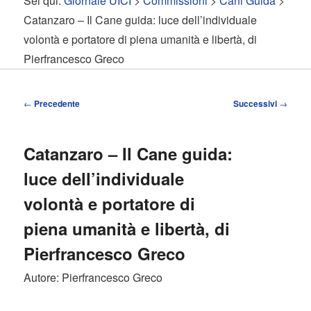
Sei qui:
Giornale UICI
>
Commissioni
>
Cani Guida
>
contenuto
contenuto
Catanzaro – Il Cane guida: luce dell’individuale
volontà e portatore di piena umanità e libertà, di
principale
secondario
Pierfrancesco Greco
Navigazione
←
Precedente
Successivi
→
articolo
Catanzaro – Il Cane guida:
luce dell’individuale
volontà e portatore di
piena umanità e libertà, di
Pierfrancesco Greco
Autore: Pierfrancesco Greco