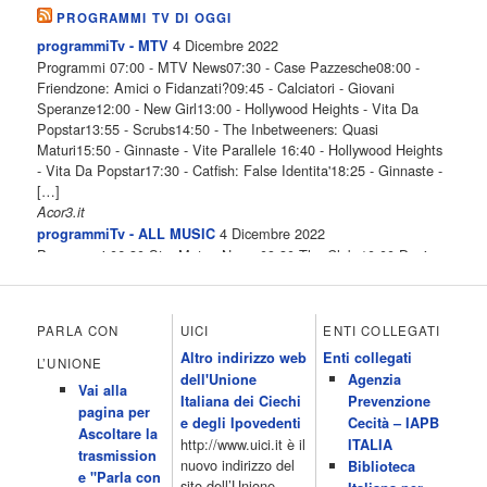
PROGRAMMI TV DI OGGI
4 Dicembre 2022
programmiTv - MTV
Programmi 07:00 - MTV News07:30 - Case Pazzesche08:00 -
Friendzone: Amici o Fidanzati?09:45 - Calciatori - Giovani
Speranze12:00 - New Girl13:00 - Hollywood Heights - Vita Da
Popstar13:55 - Scrubs14:50 - The Inbetweeners: Quasi
Maturi15:50 - Ginnaste - Vite Parallele 16:40 - Hollywood Heights
- Vita Da Popstar17:30 - Catfish: False Identita'18:25 - Ginnaste -
[…]
Acor3.it
4 Dicembre 2022
programmiTv - ALL MUSIC
Programmi 06.30 Star.Meteo.News 09.30 The Club 10.00 Deejay
chiama Italia 12.00 Inbox 13.00 13.00 All News 13.05 Inbox 13.30
The Club 14.00 Community 15.00 All music loves you 16.00 16.00
All News 16.05 Rotazione musicale 19.00 All News 19.05 The
PARLA CON
UICI
ENTI COLLEGATI
Club 19.30 19.30 Human Guinea Pigs 20.00 Inbox 21.00 Code
Altro indirizzo web
Enti collegati
Monkeys 21.30 Sons of Butcher […]
L’UNIONE
dell'Unione
Agenzia
Acor3.it
Vai alla
4 Dicembre 2022
Italiana dei Ciechi
Prevenzione
programmiTv - ITALIA 1
pagina per
Programmi 06.35 Cartoni Animati 09.05 Telefilm:Starsky & Hutch
e degli Ipovedenti
Cecità – IAPB
Ascoltare la
10.10 Telefilm:Supercar 12.15 12.15 Secondo voi 12.25 Studio
http://www.uici.it è il
ITALIA
trasmission
Aperto 13.00 Studio Sport 13.40 Cartoni animati 14.30 I Simpson
nuovo indirizzo del
Biblioteca
e "Parla con
15.00 Telefilm:Paso adelante 15.55 15.55 Telefilm:Wildfire 16.50
sito dell’Unione