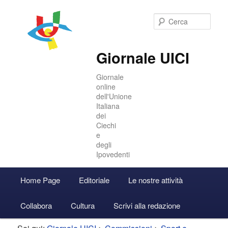
Cer
Giornale UICI
Giornale
online
dell'Unione
Italiana
dei
Ciechi
e
degli
Ipovedenti
Menu
Home Page
Editoriale
Le nostre attività
Vai
Vai
Accedi
principale
Collabora
Cultura
Scrivi alla redazione
al
al