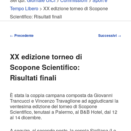
Sei qui:
Giornale UICI
>
Commissioni
>
Sport e
contenuto
contenuto
Tempo Libero
> XX edizione torneo di Scopone
Scientifico: Risultati finali
principale
secondario
Navigazione
←
Precedente
Successivi
→
articolo
XX edizione torneo di
Scopone Scientifico:
Risultati finali
È stata la coppia campana composta da Giovanni
Trancucci e Vincenzo Travaglione ad aggiudicarsi la
ventesima edizione del torneo di Scopone
Scientifico, tenutasi a Palermo, al B&B Hotel, dal 12
al 14 dicembre.
A seguire, al secondo posto, la coppia Siciliana (Lo