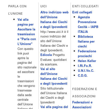
All News 16.05 Rotazione musicale 19.00 All News 19.05 The
PARLA CON
UICI
ENTI COLLEGATI
Club 19.30 19.30 Human Guinea Pigs 20.00 Inbox 21.00 Code
Altro indirizzo web
Enti collegati
Monkeys 21.30 Sons of Butcher […]
L’UNIONE
dell'Unione
Agenzia
Acor3.it
Vai alla
4 Dicembre 2022
Italiana dei Ciechi
Prevenzione
programmiTv - ITALIA 1
pagina per
Programmi 06.35 Cartoni Animati 09.05 Telefilm:Starsky & Hutch
e degli Ipovedenti
Cecità – IAPB
Ascoltare la
10.10 Telefilm:Supercar 12.15 12.15 Secondo voi 12.25 Studio
http://www.uici.it è il
ITALIA
trasmission
Aperto 13.00 Studio Sport 13.40 Cartoni animati 14.30 I Simpson
nuovo indirizzo del
Biblioteca
e "Parla con
15.00 Telefilm:Paso adelante 15.55 15.55 Telefilm:Wildfire 16.50
sito dell’Unione
Italiana per
L'Unione"
Cartoni animati 18.30 Studio Aperto 19.05 Don Luca c'� 19.35
Italiana dei Ciechi e
ciechi
Con questo
19.35 Medici miei 20.05 Camera caf� 20.30 La ruota della
degli Ipovedenti.
Federazione
link puoi
fortuna 21.10 […]
Progetto
Edicola
prociechi
aprire la
Acor3.it
Evalues: quotidiani
Helen Keller
pagina del
4 Dicembre 2022
da scaricare.
programmiTv - LA 7
I.Ri.Fo.R.
sito nazionale
Programmi 06:00 - Tg La7/meteo/oroscopo/traffico06:55 - Movie
Vai al sito
U.N.I.Vo.C.
ed ascoltare
Flash07:00 - Omnibus ? Rassegna stampa07:30 - Tg La707:50 -
dell'Unione
C.D.G.
le
Omnibus09:50 - Coffee Break11:00 - L?aria che tira12:25 - I
Italiana dei Ciechi
trasmissioni
men� di Benedetta13:30 - Tg La714:00 - Tg La7 Cronache14:40 -
e degli Ipovedenti
che vengono
Telefilm: Le strade di San Francisco - Omicidio di primo grado -
Sito Istituzionale
FEDERAZIONI E
trasmesse
Una scuola di paura 16:30 […]
dell’Unione Italiana
dalla sede
ASSOCIAZIONI
Acor3.it
dei Ciechi e degli
centrale
4 Dicembre 2022
programmiTv - CANALE 5
Ipovedenti
Federazioni e
dell’Unione
Programmi 2/3 06.00 TG5/Traffico/Meteo/Borse e monete 08.00
Vai alla pagina del
Associazioni
Italiana dei