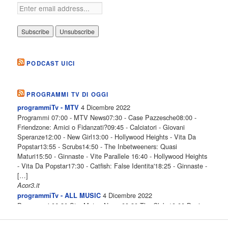
PODCAST UICI
PROGRAMMI TV DI OGGI
4 Dicembre 2022
programmiTv - MTV
Programmi 07:00 - MTV News07:30 - Case Pazzesche08:00 -
Friendzone: Amici o Fidanzati?09:45 - Calciatori - Giovani
Speranze12:00 - New Girl13:00 - Hollywood Heights - Vita Da
Popstar13:55 - Scrubs14:50 - The Inbetweeners: Quasi
Maturi15:50 - Ginnaste - Vite Parallele 16:40 - Hollywood Heights
- Vita Da Popstar17:30 - Catfish: False Identita'18:25 - Ginnaste -
[…]
Acor3.it
4 Dicembre 2022
programmiTv - ALL MUSIC
Programmi 06.30 Star.Meteo.News 09.30 The Club 10.00 Deejay
chiama Italia 12.00 Inbox 13.00 13.00 All News 13.05 Inbox 13.30
The Club 14.00 Community 15.00 All music loves you 16.00 16.00