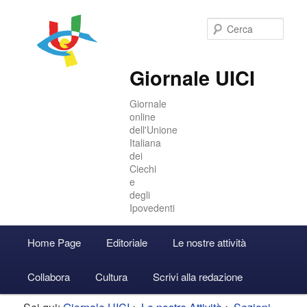
Cer
Giornale UICI
Giornale
online
dell'Unione
Italiana
dei
Ciechi
e
degli
Ipovedenti
Menu
Home Page
Editoriale
Le nostre attività
Vai
Vai
Accedi
principale
Collabora
Cultura
Scrivi alla redazione
al
al