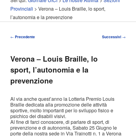
Sei qui:
Giornale UICI
>
Le nostre Attività
>
Sezioni
contenuto
contenuto
Provinciali
> Verona – Louis Braille, lo sport,
l’autonomia e la prevenzione
principale
secondario
Navigazione
←
Precedente
Successivi
→
articolo
Verona – Louis Braille, lo
sport, l’autonomia e la
prevenzione
Al via anche quest’anno la Lotteria Premio Louis
Braille dedicata alla promozione delle attività
sportive, molto importanti per lo sviluppo fisico e
psichico dei disabili visivi.
Al fine di farci conoscere, di parlare di sport, di
prevenzione e di autonomia, Sabato 25 Giugno le
porte della nostra sede in Via Trainotti n. 1 a Verona