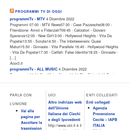
PROGRAMMI TV DI OGGI
4 Dicembre 2022
programmiTv - MTV
Programmi 07:00 - MTV News07:30 - Case Pazzesche08:00 -
Friendzone: Amici o Fidanzati?09:45 - Calciatori - Giovani
Speranze12:00 - New Girl13:00 - Hollywood Heights - Vita Da
Popstar13:55 - Scrubs14:50 - The Inbetweeners: Quasi
Maturi15:50 - Ginnaste - Vite Parallele 16:40 - Hollywood Heights
- Vita Da Popstar17:30 - Catfish: False Identita'18:25 - Ginnaste -
[…]
Acor3.it
4 Dicembre 2022
programmiTv - ALL MUSIC
Programmi 06.30 Star.Meteo.News 09.30 The Club 10.00 Deejay
chiama Italia 12.00 Inbox 13.00 13.00 All News 13.05 Inbox 13.30
The Club 14.00 Community 15.00 All music loves you 16.00 16.00
All News 16.05 Rotazione musicale 19.00 All News 19.05 The
PARLA CON
UICI
ENTI COLLEGATI
Club 19.30 19.30 Human Guinea Pigs 20.00 Inbox 21.00 Code
Altro indirizzo web
Enti collegati
Monkeys 21.30 Sons of Butcher […]
L’UNIONE
dell'Unione
Agenzia
Acor3.it
Vai alla
4 Dicembre 2022
Italiana dei Ciechi
Prevenzione
programmiTv - ITALIA 1
pagina per
Programmi 06.35 Cartoni Animati 09.05 Telefilm:Starsky & Hutch
e degli Ipovedenti
Cecità – IAPB
Ascoltare la
10.10 Telefilm:Supercar 12.15 12.15 Secondo voi 12.25 Studio
http://www.uici.it è il
ITALIA
trasmission