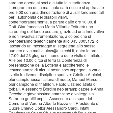
saranno aperte ai soci e a tutta la cittadinanza.
Il programma della mattinata sarà ricco e si aprirà alle
ore 9.00 con una dimostrazione di ausili fondamentali
per l’autonomia dei disabili visivi,
contemporaneamente, a partire dalle ore 10.00, il
Dott. Gianfrancesco Maria Villani effettuerà uno
screening del fondo oculare, grazie ad una innovativa
e non invasiva strumentazione, a coloro che si
prenoteranno telefonicamente allo 045 8003172, o
lasciando un messaggio in segreteria allo stesso
numero o via mail a uicvr@uiciechi.it, entro le ore
17.00 del 23 giugno (il numero delle visite è limitato).
Alle ore 12.00 circa si terrà la Conferenza di
presentazione della Lotteria e ascolteremo le
testimonianze di alcuni nostri soci impegnati a vario
livello in diverse discipline sportive: Cristina Albicini,
pluricampionessa italiana di nuoto, Manuel Marson,
pluricampione di triathlon, Paolo Lizziero atleta di
torball, Alessandro Bordini neo arrampicatore e Anna
Gecchele giovanissima amazzone e volteggista.
Saranno gentili ospiti l’Assessore allo sport del
Comune di Verona Alberto Bozza e il Presidente di
Cuore Chievo Dottor Alessandro Cardi. Infatti
Fondazione Cuore Chievo patrocinerà l’iniziativa