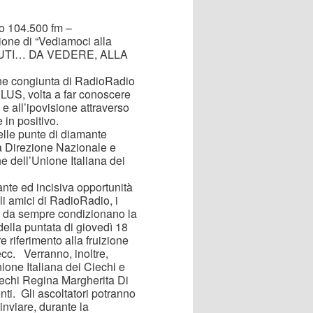
o 104.500 fm –
ione di “Vediamoci alla
IUTI… DA VEDERE, ALLA
one congiunta di RadioRadio
NLUS, volta a far conoscere
e all’ipovisione attraverso
 in positivo.
elle punte di diamante
la Direzione Nazionale e
 dell’Unione Italiana dei
nte ed incisiva opportunità
li amici di RadioRadio, i
he da sempre condizionano la
 della puntata di giovedì 18
e riferimento alla fruizione
 ecc. Verranno, inoltre,
nione Italiana dei Ciechi e
iechi Regina Margherita Di
nti. Gli ascoltatori potranno
inviare, durante la