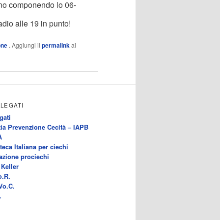
ono componendo lo 06-
io alle 19 in punto!
one
. Aggiungi il
permalink
ai
LLEGATI
gati
ia Prevenzione Cecità – IAPB
A
teca Italiana per ciechi
azione prociechi
Keller
o.R.
Vo.C.
.