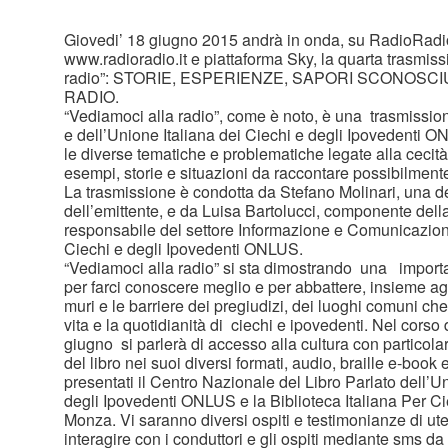
Giovedi’ 18 giugno 2015 andrà in onda, su RadioRadi
www.radioradio.it e piattaforma Sky, la quarta trasmiss
radio”: STORIE, ESPERIENZE, SAPORI SCONOSC
RADIO.
“Vediamoci alla radio”, come è noto, è una trasmissi
e dell’Unione Italiana dei Ciechi e degli Ipovedenti O
le diverse tematiche e problematiche legate alla cecità 
esempi, storie e situazioni da raccontare possibilmente
La trasmissione è condotta da Stefano Molinari, una d
dell’emittente, e da Luisa Bartolucci, componente del
responsabile del settore Informazione e Comunicazione
Ciechi e degli Ipovedenti ONLUS.
“Vediamoci alla radio” si sta dimostrando una importa
per farci conoscere meglio e per abbattere, insieme ag
muri e le barriere dei pregiudizi, dei luoghi comuni c
vita e la quotidianità di ciechi e ipovedenti. Nel corso
giugno si parlerà di accesso alla cultura con particolar
del libro nei suoi diversi formati, audio, braille e-book
presentati il Centro Nazionale del Libro Parlato dell’U
degli Ipovedenti ONLUS e la Biblioteca Italiana Per C
Monza. Vi saranno diversi ospiti e testimonianze di ute
interagire con i conduttori e gli ospiti mediante sms da 