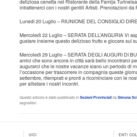
deliziosa cenetta nel Ristorante della Famija Turineis
intrattenerci con i nostri gentili Artisti. Prenotazioni d
Lunedì 20 Luglio – RIUNIONE DEL CONSIGLIO DIR
Mercoledì 22 Luglio – SERATA DELL’ANGURIA Vi asp
gustare insieme questo delizioso frutto e giocare sul su
Mercoledì 29 Luglio – SERATA DEGLI AUGURI DI B
amici che sono ancora in città sarà bello incontrarci pe
augurarci che le nostre vacanze siano un periodo di m
l’occasione per trascorrere in compagnia queste giorna
settembre, ritemprati e pronti a ricominciare con le nos
per allietare i nostri incontri.
Questo articolo è stato pubblicato in
Sezioni Provinciali
da
Simona Sc
segnalibri.
UICI
ENTI CO