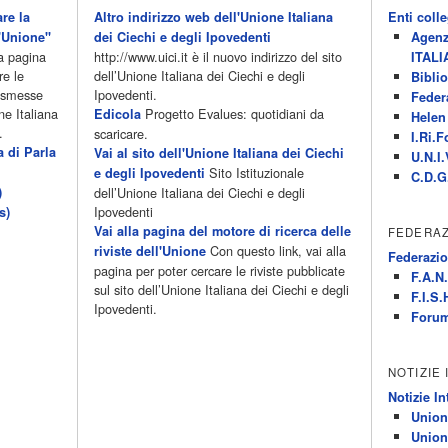
re la
Altro indirizzo web dell'Unione Italiana
Enti colle
'Unione"
dei Ciechi e degli Ipovedenti
Agenz
la pagina
http://www.uici.it è il nuovo indirizzo del sito
ITALI
re le
dell’Unione Italiana dei Ciechi e degli
Biblio
rasmesse
Ipovedenti.
Feder
ne Italiana
Progetto Evalues: quotidiani da
Edicola
Helen 
.
scaricare.
I.Ri.F
a di Parla
Vai al sito dell'Unione Italiana dei Ciechi
U.N.I.
Sito Istituzionale
e degli Ipovedenti
C.D.G
)
dell’Unione Italiana dei Ciechi e degli
Ipovedenti
s)
Vai alla pagina del motore di ricerca delle
FEDERAZ
Con questo link, vai alla
riviste dell'Unione
Federazio
pagina per poter cercare le riviste pubblicate
F.A.N.
sul sito dell’Unione Italiana dei Ciechi e degli
F.I.S.
Ipovedenti.
Forum
NOTIZIE
Notizie In
Union
Union