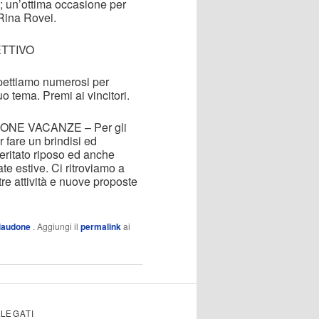
a; un’ottima occasione per
a Rina Rovei.
ETTIVO
ettiamo numerosi per
o tema. Premi ai vincitori.
UONE VACANZE – Per gli
r fare un brindisi ed
eritato riposo ed anche
te estive. Ci ritroviamo a
tre attività e nuove proposte
iaudone
. Aggiungi il
permalink
ai
LLEGATI