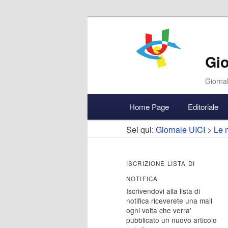
Gio
Giornal
Menu
Home Page
Editoriale
Vai
Vai
Accedi
principale
Sei qui:
Giornale UICI
>
Le n
al
al
contenuto
contenuto
ISCRIZIONE LISTA DI
NOTIFICA
principale
secondario
Iscrivendovi alla lista di
notifica riceverete una mail
ogni volta che verra'
pubblicato un nuovo articolo