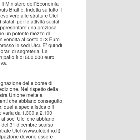
, il Ministero dell’Economia
s Braille, indetta su tutto il
devolvere alle strutture Uici
i statali per le attività sociali
rappresentare una preziosa
che un potente mezzo di
n vendita al costo di 3 Euro
presso le sedi Uici. E’ quindi
 orari di segreteria. Le
n palio è di 500.000 euro.
iva.
egnazione delle borse di
edizione. Nel rispetto della
nostra Unione mette a
denti che abbiano conseguito
, quella specialistica o il
io varia da 1.300 a 2.100
 ai soci Uici che abbiano
ta del 31 dicembre scorso
rale Uici (www.uictorino.it)
cipazione devono essere