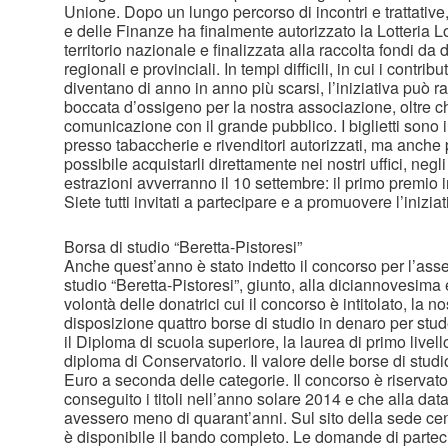
Unione. Dopo un lungo percorso di incontri e trattative
e delle Finanze ha finalmente autorizzato la Lotteria Loui
territorio nazionale e finalizzata alla raccolta fondi da 
regionali e provinciali. In tempi difficili, in cui i contribut
diventano di anno in anno più scarsi, l’iniziativa può 
boccata d’ossigeno per la nostra associazione, oltre 
comunicazione con il grande pubblico. I biglietti sono i
presso tabaccherie e rivenditori autorizzati, ma anche 
possibile acquistarli direttamente nei nostri uffici, negli
estrazioni avverranno il 10 settembre: il primo premio i
Siete tutti invitati a partecipare e a promuovere l’iniziat
Borsa di studio “Beretta-Pistoresi”
Anche quest’anno è stato indetto il concorso per l’ass
studio “Beretta-Pistoresi”, giunto, alla diciannovesima 
volontà delle donatrici cui il concorso è intitolato, la 
disposizione quattro borse di studio in denaro per stu
il Diploma di scuola superiore, la laurea di primo livello
diploma di Conservatorio. Il valore delle borse di stud
Euro a seconda delle categorie. Il concorso è riservato
conseguito i titoli nell’anno solare 2014 e che alla da
avessero meno di quarant’anni. Sul sito della sede cent
è disponibile il bando completo. Le domande di parte