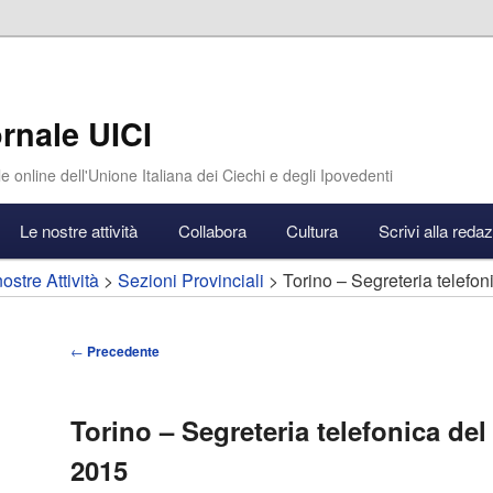
rnale UICI
e online dell'Unione Italiana dei Ciechi e degli Ipovedenti
Le nostre attività
Collabora
Cultura
Scrivi alla reda
ostre Attività
>
Sezioni Provinciali
> Torino – Segreteria telefon
Navigazione
←
Precedente
articolo
Torino – Segreteria telefonica del 
2015