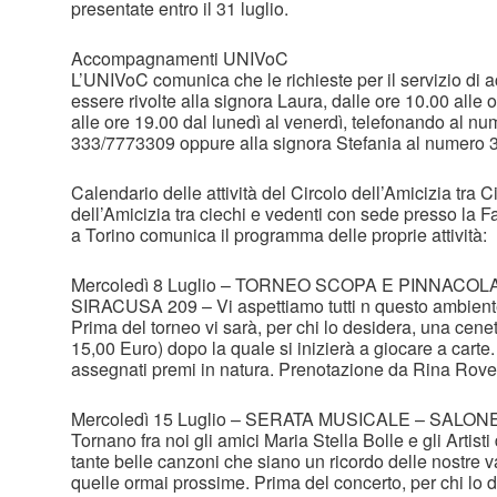
presentate entro il 31 luglio.
Accompagnamenti UNIVoC
L’UNIVoC comunica che le richieste per il servizio d
essere rivolte alla signora Laura, dalle ore 10.00 alle 
alle ore 19.00 dal lunedì al venerdì, telefonando al n
333/7773309 oppure alla signora Stefania al numero
Calendario delle attività del Circolo dell’Amicizia tra C
dell’Amicizia tra ciechi e vedenti con sede presso la F
a Torino comunica il programma delle proprie attività:
Mercoledì 8 Luglio – TORNEO SCOPA E PINNACO
SIRACUSA 209 – Vi aspettiamo tutti n questo ambiente
Prima del torneo vi sarà, per chi lo desidera, una cenet
15,00 Euro) dopo la quale si inizierà a giocare a carte.
assegnati premi in natura. Prenotazione da Rina Rove
Mercoledì 15 Luglio – SERATA MUSICALE – SALO
Tornano fra noi gli amici Maria Stella Bolle e gli Artis
tante belle canzoni che siano un ricordo delle nostre
quelle ormai prossime. Prima del concerto, per chi lo d