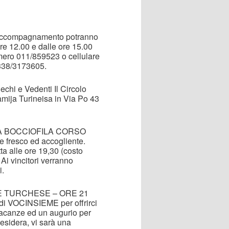
i accompagnamento potranno
ore 12.00 e dalle ore 15.00
umero 011/859523 o cellulare
 338/3173605.
iechi e Vedenti Il Circolo
amija Turineisa in Via Po 43
LA BOCCIOFILA CORSO
 fresco ed accogliente.
ta alle ore 19,30 (costo
 Ai vincitori verranno
i.
NE TURCHESE – ORE 21
ti di VOCINSIEME per offrirci
 vacanze ed un augurio per
esidera, vi sarà una