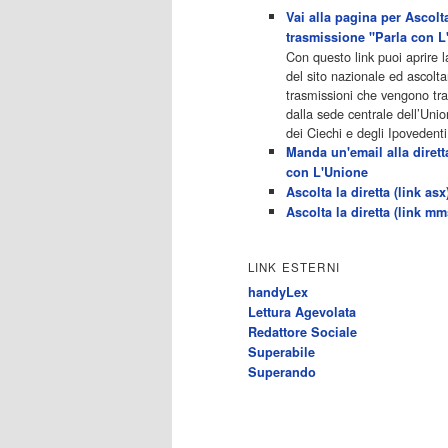
[…]
Vai alla pagina per Ascolta
Acor3.it
trasmissione "Parla con L
4
programmiTv - RETE 4
Con questo link puoi aprire 
Dicembre 2022
del sito nazionale ed ascolta
Programmi 05.40 TG4-Rassegna
trasmissioni che vengono t
stampa 05.55 Secondo
dalla sede centrale dell’Unio
voi/Peste e corna e.. 06.05
dei Ciechi e degli Ipovedenti
Telefilm:Chips/Mediashopping
Manda un'email alla dirett
07.30 Telefilm:Charlie's Angels
con L'Unione
08.30 Telefilm:Hunter 09.30
Ascolta la diretta (link asx
Febbre d'amore/Bianca 11.30
Ascolta la diretta (link mm
TG4-Telegiornale 11.40 My Life
12.40 12.40 Telefilm:Detective in
corsia 13.30 TG4-Telegiornale
LINK ESTERNI
14.00 Sessione pomeridiana:Il
handyLex
tribunale di Forum 15.00
Lettura Agevolata
Telefilm:Wolff-Un poliziotto a
Redattore Sociale
Berlino 15.55 15.55 Sentieri
Superabile
16.10 Telefilm:Amiche mie 18.40
Superando
Tempesta d'amore(All'interno:
TG4-Telegiornale 18.55) 20.20
[…]
Acor3.it