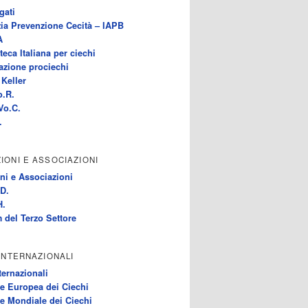
gati
ia Prevenzione Cecità – IAPB
A
teca Italiana per ciechi
azione prociechi
Keller
o.R.
Vo.C.
.
IONI E ASSOCIAZIONI
ni e Associazioni
D.
H.
 del Terzo Settore
 INTERNAZIONALI
ternazionali
e Europea dei Ciechi
e Mondiale dei Ciechi