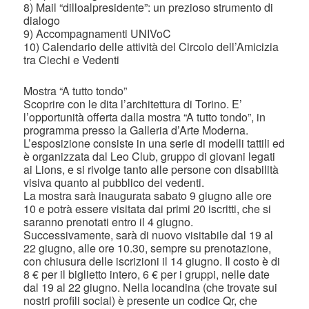
8) Mail “dilloalpresidente”: un prezioso strumento di
dialogo
9) Accompagnamenti UNIVoC
10) Calendario delle attività del Circolo dell’Amicizia
tra Ciechi e Vedenti
Mostra “A tutto tondo”
Scoprire con le dita l’architettura di Torino. E’
l’opportunità offerta dalla mostra “A tutto tondo”, in
programma presso la Galleria d’Arte Moderna.
L’esposizione consiste in una serie di modelli tattili ed
è organizzata dal Leo Club, gruppo di giovani legati
ai Lions, e si rivolge tanto alle persone con disabilità
visiva quanto al pubblico dei vedenti.
La mostra sarà inaugurata sabato 9 giugno alle ore
10 e potrà essere visitata dai primi 20 iscritti, che si
saranno prenotati entro il 4 giugno.
Successivamente, sarà di nuovo visitabile dal 19 al
22 giugno, alle ore 10.30, sempre su prenotazione,
con chiusura delle iscrizioni il 14 giugno. Il costo è di
8 € per il biglietto intero, 6 € per i gruppi, nelle date
dal 19 al 22 giugno. Nella locandina (che trovate sui
nostri profili social) è presente un codice Qr, che