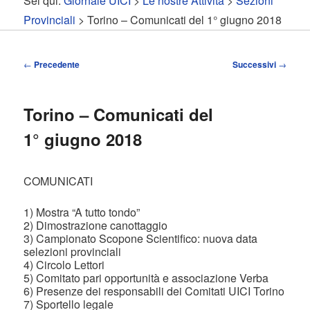
Sei qui:
Giornale UICI
>
Le nostre Attività
>
Sezioni
contenuto
contenuto
Provinciali
> Torino – Comunicati del 1° giugno 2018
principale
secondario
Navigazione
←
Precedente
Successivi
→
articolo
Torino – Comunicati del
1° giugno 2018
COMUNICATI
1) Mostra “A tutto tondo”
2) Dimostrazione canottaggio
3) Campionato Scopone Scientifico: nuova data
selezioni provinciali
4) Circolo Lettori
5) Comitato pari opportunità e associazione Verba
6) Presenze dei responsabili dei Comitati UICI Torino
7) Sportello legale