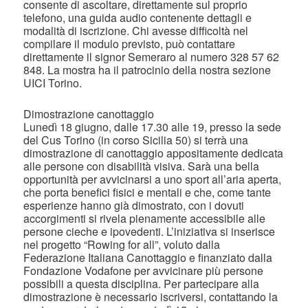
consente di ascoltare, direttamente sul proprio
telefono, una guida audio contenente dettagli e
modalità di iscrizione. Chi avesse difficoltà nel
compilare il modulo previsto, può contattare
direttamente il signor Semeraro al numero 328 57 62
848. La mostra ha il patrocinio della nostra sezione
UICI Torino.
Dimostrazione canottaggio
Lunedì 18 giugno, dalle 17.30 alle 19, presso la sede
del Cus Torino (in corso Sicilia 50) si terrà una
dimostrazione di canottaggio appositamente dedicata
alle persone con disabilità visiva. Sarà una bella
opportunità per avvicinarsi a uno sport all’aria aperta,
che porta benefici fisici e mentali e che, come tante
esperienze hanno già dimostrato, con i dovuti
accorgimenti si rivela pienamente accessibile alle
persone cieche e ipovedenti. L’iniziativa si inserisce
nel progetto “Rowing for all”, voluto dalla
Federazione Italiana Canottaggio e finanziato dalla
Fondazione Vodafone per avvicinare più persone
possibili a questa disciplina. Per partecipare alla
dimostrazione è necessario iscriversi, contattando la