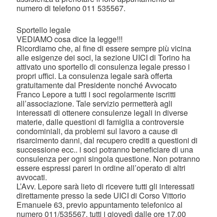
numero di telefono 011 535567.
Sportello legale
VEDIAMO cosa dice la legge!!!
Ricordiamo che, al fine di essere sempre più vicina
alle esigenze dei soci, la sezione UICI di Torino ha
attivato uno sportello di consulenza legale presso i
propri uffici. La consulenza legale sarà offerta
gratuitamente dal Presidente nonché Avvocato
Franco Lepore a tutti i soci regolarmente iscritti
all’associazione. Tale servizio permetterà agli
interessati di ottenere consulenze legali in diverse
materie, dalle questioni di famiglia a controversie
condominiali, da problemi sul lavoro a cause di
risarcimento danni, dal recupero crediti a questioni di
successione ecc.. i soci potranno beneficiare di una
consulenza per ogni singola questione. Non potranno
essere espressi pareri in ordine all’operato di altri
avvocati.
L’Avv. Lepore sarà lieto di ricevere tutti gli interessati
direttamente presso la sede UICI di Corso Vittorio
Emanuele 63, previo appuntamento telefonico al
numero 011/535567, tutti i giovedì dalle ore 17.00