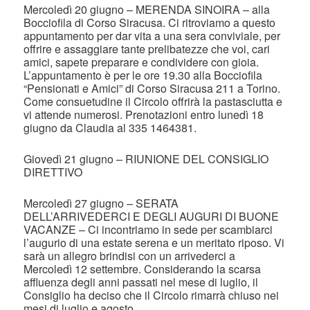
Mercoledì 20 giugno – MERENDA SINOIRA – alla
Bocciofila di Corso Siracusa. Ci ritroviamo a questo
appuntamento per dar vita a una sera conviviale, per
offrire e assaggiare tante prelibatezze che voi, cari
amici, sapete preparare e condividere con gioia.
L’appuntamento è per le ore 19.30 alla Bocciofila
“Pensionati e Amici” di Corso Siracusa 211 a Torino.
Come consuetudine il Circolo offrirà la pastasciutta e
vi attende numerosi. Prenotazioni entro lunedì 18
giugno da Claudia al 335 1464381.
Giovedì 21 giugno – RIUNIONE DEL CONSIGLIO
DIRETTIVO
Mercoledì 27 giugno – SERATA
DELL’ARRIVEDERCI E DEGLI AUGURI DI BUONE
VACANZE – Ci incontriamo in sede per scambiarci
l’augurio di una estate serena e un meritato riposo. Vi
sarà un allegro brindisi con un arrivederci a
Mercoledì 12 settembre. Considerando la scarsa
affluenza degli anni passati nel mese di luglio, il
Consiglio ha deciso che il Circolo rimarrà chiuso nei
mesi di luglio e agosto.