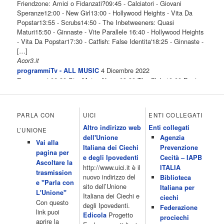
Friendzone: Amici o Fidanzati?09:45 - Calciatori - Giovani
Speranze12:00 - New Girl13:00 - Hollywood Heights - Vita Da
Popstar13:55 - Scrubs14:50 - The Inbetweeners: Quasi
Maturi15:50 - Ginnaste - Vite Parallele 16:40 - Hollywood Heights
- Vita Da Popstar17:30 - Catfish: False Identita'18:25 - Ginnaste -
[…]
Acor3.it
4 Dicembre 2022
programmiTv - ALL MUSIC
Programmi 06.30 Star.Meteo.News 09.30 The Club 10.00 Deejay
chiama Italia 12.00 Inbox 13.00 13.00 All News 13.05 Inbox 13.30
The Club 14.00 Community 15.00 All music loves you 16.00 16.00
All News 16.05 Rotazione musicale 19.00 All News 19.05 The
PARLA CON
UICI
ENTI COLLEGATI
Club 19.30 19.30 Human Guinea Pigs 20.00 Inbox 21.00 Code
Altro indirizzo web
Enti collegati
Monkeys 21.30 Sons of Butcher […]
L’UNIONE
dell'Unione
Agenzia
Acor3.it
Vai alla
4 Dicembre 2022
Italiana dei Ciechi
Prevenzione
programmiTv - ITALIA 1
pagina per
Programmi 06.35 Cartoni Animati 09.05 Telefilm:Starsky & Hutch
e degli Ipovedenti
Cecità – IAPB
Ascoltare la
10.10 Telefilm:Supercar 12.15 12.15 Secondo voi 12.25 Studio
http://www.uici.it è il
ITALIA
trasmission
Aperto 13.00 Studio Sport 13.40 Cartoni animati 14.30 I Simpson
nuovo indirizzo del
Biblioteca
e "Parla con
15.00 Telefilm:Paso adelante 15.55 15.55 Telefilm:Wildfire 16.50
sito dell’Unione
Italiana per
L'Unione"
Cartoni animati 18.30 Studio Aperto 19.05 Don Luca c'� 19.35
Italiana dei Ciechi e
ciechi
Con questo
19.35 Medici miei 20.05 Camera caf� 20.30 La ruota della
degli Ipovedenti.
Federazione
link puoi
fortuna 21.10 […]
Progetto
Edicola
prociechi
aprire la