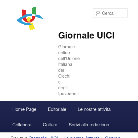
Cer
Giornale UICI
Giornale
online
dell'Unione
Italiana
dei
Ciechi
e
degli
Ipovedenti
Menu
Home Page
Editoriale
Le nostre attività
Vai
Vai
Accedi
principale
Collabora
Cultura
Scrivi alla redazione
al
al