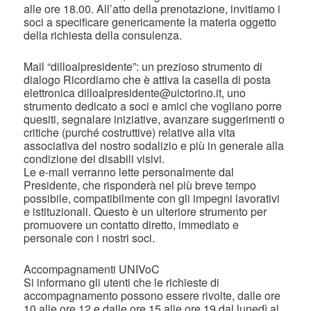
alle ore 18.00. All’atto della prenotazione, invitiamo i
soci a specificare genericamente la materia oggetto
della richiesta della consulenza.
Mail “dilloalpresidente”: un prezioso strumento di
dialogo Ricordiamo che è attiva la casella di posta
elettronica dilloalpresidente@uictorino.it, uno
strumento dedicato a soci e amici che vogliano porre
quesiti, segnalare iniziative, avanzare suggerimenti o
critiche (purché costruttive) relative alla vita
associativa del nostro sodalizio e più in generale alla
condizione dei disabili visivi.
Le e-mail verranno lette personalmente dal
Presidente, che risponderà nel più breve tempo
possibile, compatibilmente con gli impegni lavorativi
e istituzionali. Questo è un ulteriore strumento per
promuovere un contatto diretto, immediato e
personale con i nostri soci.
Accompagnamenti UNIVoC
Si informano gli utenti che le richieste di
accompagnamento possono essere rivolte, dalle ore
10 alle ore 12 e dalle ore 15 alle ore 19 dal lunedì al