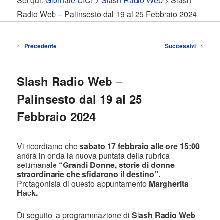
Sei qui:
Giornale UICI
>
Slash Radio Web
> Slash
contenuto
contenuto
Radio Web – Palinsesto dal 19 al 25 Febbraio 2024
principale
secondario
Navigazione
←
Precedente
Successivi
→
articolo
Slash Radio Web –
Palinsesto dal 19 al 25
Febbraio 2024
Vi ricordiamo che
sabato 17 febbraio alle ore 15:00
andrà in onda la nuova puntata della rubrica
settimanale
“Grandi Donne, storie di donne
straordinarie che sfidarono il destino”.
Protagonista di questo appuntamento
Margherita
Hack.
Di seguito la programmazione di
Slash Radio Web