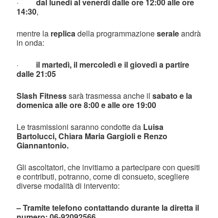
·
dal lunedì al venerdì dalle ore 12:00 alle ore
14:30
,
mentre la
replica
della programmazione
serale
andrà
in onda:
·
il martedì, il mercoledì e il giovedì a partire
dalle 21:05
Slash Fitness
sarà trasmessa anche il
sabato e la
domenica alle ore 8:00 e alle ore 19:00
Le trasmissioni saranno condotte da
Luisa
Bartolucci, Chiara Maria Gargioli e Renzo
Giannantonio.
Gli ascoltatori, che invitiamo a partecipare con quesiti
e contributi, potranno, come di consueto, scegliere
diverse modalità di intervento:
– Tramite telefono contattando durante la diretta il
numero: 06-92092566