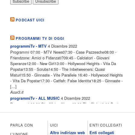
PODCAST UICI
PROGRAMMI TV DI OGGI
4 Dicembre 2022
programmiTv - MTV
Programmi 07:00 - MTV News07:30 - Case Pazzesche08:00 -
Friendzone: Amici o Fidanzati?09:45 - Calciatori - Giovani
Speranze12:00 - New Girl13:00 - Hollywood Heights - Vita Da
Popstar13:55 - Scrubs14:50 - The Inbetweeners: Quasi
Maturi15:50 - Ginnaste - Vite Parallele 16:40 - Hollywood Heights
- Vita Da Popstar17:30 - Catfish: False Identita'18:25 - Ginnaste -
[…]
Acor3.it
4 Dicembre 2022
programmiTv - ALL MUSIC
Programmi 06.30 Star.Meteo.News 09.30 The Club 10.00 Deejay
chiama Italia 12.00 Inbox 13.00 13.00 All News 13.05 Inbox 13.30
The Club 14.00 Community 15.00 All music loves you 16.00 16.00
All News 16.05 Rotazione musicale 19.00 All News 19.05 The
PARLA CON
UICI
ENTI COLLEGATI
Club 19.30 19.30 Human Guinea Pigs 20.00 Inbox 21.00 Code
Altro indirizzo web
Enti collegati
Monkeys 21.30 Sons of Butcher […]
L’UNIONE