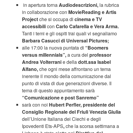
in apertura torna
Audiodescrizioni,
la rubrica
in collaborazione con
MovieReading e Artis
Project
che si occupa di
cinema e TV
accessibili
con
Carlo Cafarella e Vera Arma.
Tanti i temi e gli ospiti trai quali vi segnaliamo
Barbara Casucci di Universal Pictures;
alle 17:00 la nuova puntata di
“Boomers
versus millennials”,
a cura del
professor
Andrea Volterrani
e della
dott.ssa Isabel
Alfano,
che ogni mese affrontano un tema
inerente il mondo della comunicazione dal
punto di vista di due generazioni diverse. Il
tema di questo appuntamento sarà
“Comunicazione e post Sanremo”
sarà con noi
Hubert Perfler, presidente del
Consiglio Regionale del Friuli Venezia Giulia
dell’Unione Italiana dei Ciechi e degli
Ipovedenti Ets-APS
,
che la scorsa settimana a