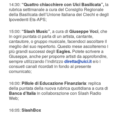
14:30:
“Quattro chiacchiere con Uici Basilicata”,
la
rubrica settimanale a cura del Consiglio Regionale
della Basilicata dell’Unione Italiana dei Ciechi e degli
Ipovedenti Ets-APS;
15:00:
“Slash Music”
, a cura di
Giuseppe Voci
, che
in ogni puntata ci parla di un artista, cantante,
cantautore, o gruppo musicale, facendoci ascoltare il
meglio del suo repertorio. Questo mese ascolteremo i
più grandi successi degli
Eagles.
Potete scrivere a
Giuseppe, anche per proporre artisti da approfondire,
sempre utilizzando l’indirizzo
diretta@uici.it
e/o i
consueti canali ricordati in fondo al presente
comunicato;
16:00:
Pillole di Educazione Finanziaria
: replica
della puntata della nuova rubrica quotidiana a cura di
Banca d’Italia
in collaborazione con Slash Radio
Web;
16:05:
SlashBox