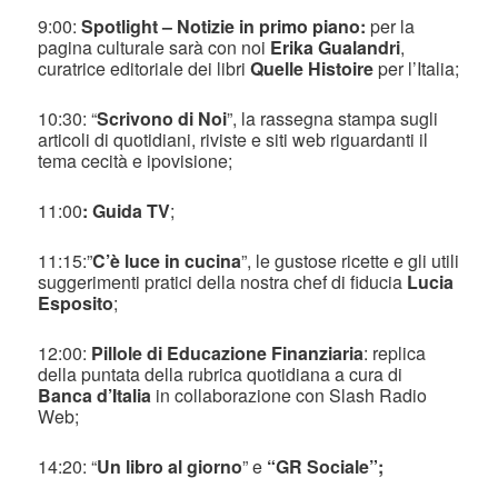
9:00:
Spotlight – Notizie in primo piano:
per la
pagina culturale sarà con noi
Erika Gualandri
,
curatrice editoriale dei libri
Quelle Histoire
per l’Italia;
10:30: “
Scrivono di Noi
”, la rassegna stampa sugli
articoli di quotidiani, riviste e siti web riguardanti il
tema cecità e ipovisione;
11:00
: Guida TV
;
11:15:”
C’è luce in cucina
”, le gustose ricette e gli utili
suggerimenti pratici della nostra chef di fiducia
Lucia
Esposito
;
12:00:
Pillole di Educazione Finanziaria
: replica
della puntata della rubrica quotidiana a cura di
Banca d’Italia
in collaborazione con Slash Radio
Web;
14:20: “
Un libro al giorno
” e
“GR Sociale”;