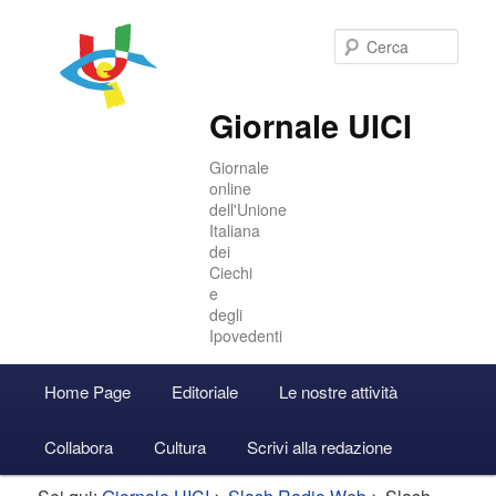
Cer
Giornale UICI
Giornale
online
dell'Unione
Italiana
dei
Ciechi
e
degli
Ipovedenti
Menu
Home Page
Editoriale
Le nostre attività
Vai
Vai
Accedi
principale
Collabora
Cultura
Scrivi alla redazione
al
al