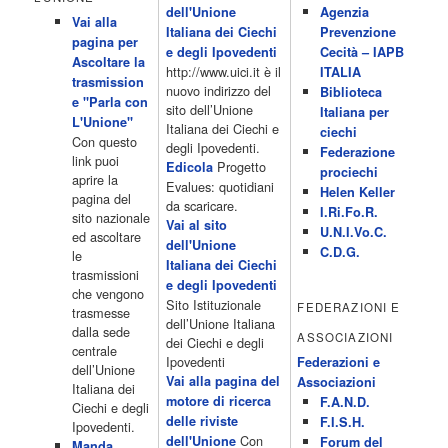
dell'Unione
Agenzia
Acor3.it
Vai alla
4 Dicembre 2022
Italiana dei Ciechi
Prevenzione
programmiTv - ITALIA 1
pagina per
Programmi 06.35 Cartoni Animati 09.05 Telefilm:Starsky & Hutch
e degli Ipovedenti
Cecità – IAPB
Ascoltare la
10.10 Telefilm:Supercar 12.15 12.15 Secondo voi 12.25 Studio
http://www.uici.it è il
ITALIA
trasmission
Aperto 13.00 Studio Sport 13.40 Cartoni animati 14.30 I Simpson
nuovo indirizzo del
Biblioteca
e "Parla con
15.00 Telefilm:Paso adelante 15.55 15.55 Telefilm:Wildfire 16.50
sito dell’Unione
Italiana per
L'Unione"
Cartoni animati 18.30 Studio Aperto 19.05 Don Luca c'� 19.35
Italiana dei Ciechi e
ciechi
Con questo
19.35 Medici miei 20.05 Camera caf� 20.30 La ruota della
degli Ipovedenti.
Federazione
link puoi
fortuna 21.10 […]
Progetto
Edicola
prociechi
aprire la
Acor3.it
Evalues: quotidiani
Helen Keller
pagina del
4 Dicembre 2022
da scaricare.
programmiTv - LA 7
I.Ri.Fo.R.
sito nazionale
Programmi 06:00 - Tg La7/meteo/oroscopo/traffico06:55 - Movie
Vai al sito
U.N.I.Vo.C.
ed ascoltare
Flash07:00 - Omnibus ? Rassegna stampa07:30 - Tg La707:50 -
dell'Unione
C.D.G.
le
Omnibus09:50 - Coffee Break11:00 - L?aria che tira12:25 - I
Italiana dei Ciechi
trasmissioni
men� di Benedetta13:30 - Tg La714:00 - Tg La7 Cronache14:40 -
e degli Ipovedenti
che vengono
Telefilm: Le strade di San Francisco - Omicidio di primo grado -
Sito Istituzionale
FEDERAZIONI E
trasmesse
Una scuola di paura 16:30 […]
dell’Unione Italiana
dalla sede
ASSOCIAZIONI
Acor3.it
dei Ciechi e degli
centrale
4 Dicembre 2022
programmiTv - CANALE 5
Ipovedenti
Federazioni e
dell’Unione
Programmi 2/3 06.00 TG5/Traffico/Meteo/Borse e monete 08.00
Vai alla pagina del
Associazioni
Italiana dei
TG5 Mattina 08.40 Mattino Cinque(TG5-Ore 10) 11.00 Forum
motore di ricerca
F.A.N.D.
Ciechi e degli
13.00 2/3 13.00 TG5 13.40 Beautiful 14.10 Centovetrine 14.45
delle riviste
F.I.S.H.
Ipovedenti.
Uomini e donne 16.15 2/3 16.15 Amici 16.55 Pomeriggio
Con
dell'Unione
Forum del
Manda