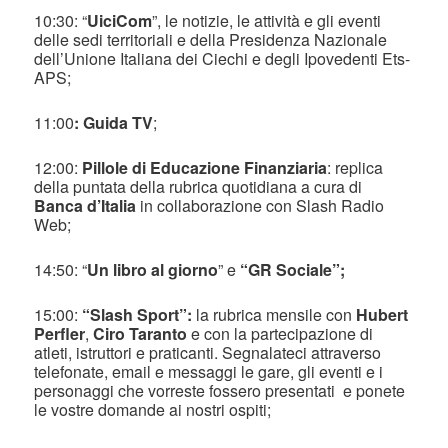
10:30: “
UiciCom
”, le notizie, le attività e gli eventi
delle sedi territoriali e della Presidenza Nazionale
dell’Unione Italiana dei Ciechi e degli Ipovedenti Ets-
APS;
11:00
: Guida TV
;
12:00:
Pillole di Educazione Finanziaria
: replica
della puntata della rubrica quotidiana a cura di
Banca d’Italia
in collaborazione con Slash Radio
Web;
14:50: “
Un libro al giorno
” e
“GR Sociale”;
15:00:
“Slash Sport”:
la rubrica mensile con
Hubert
Perfler
,
Ciro Taranto
e con la partecipazione di
atleti, istruttori e praticanti. Segnalateci attraverso
telefonate, email e messaggi le gare, gli eventi e i
personaggi che vorreste fossero presentati e ponete
le vostre domande ai nostri ospiti;