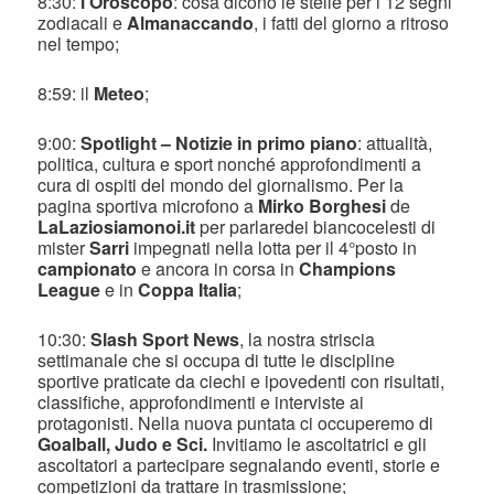
8:30:
l’Oroscopo
: cosa dicono le stelle per i 12 segni
zodiacali e
Almanaccando
, i fatti del giorno a ritroso
nel tempo;
8:59: il
Meteo
;
9:00:
Spotlight – Notizie in primo piano
: attualità,
politica, cultura e sport nonché approfondimenti a
cura di ospiti del mondo del giornalismo. Per la
pagina sportiva microfono a
Mirko Borghesi
de
LaLaziosiamonoi.it
per parlaredei biancocelesti di
mister
Sarri
impegnati nella lotta per il 4°posto in
campionato
e ancora in corsa in
Champions
League
e in
Coppa Italia
;
10:30:
Slash Sport News
, la nostra striscia
settimanale che si occupa di tutte le discipline
sportive praticate da ciechi e ipovedenti con risultati,
classifiche, approfondimenti e interviste ai
protagonisti. Nella nuova puntata ci occuperemo di
Goalball, Judo e Sci.
Invitiamo le ascoltatrici e gli
ascoltatori a partecipare segnalando eventi, storie e
competizioni da trattare in trasmissione;