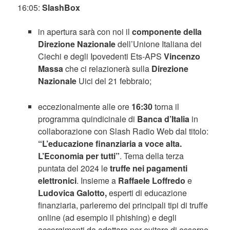
16:05:
SlashBox
in apertura sarà con noi il
componente della
Direzione Nazionale
dell’Unione Italiana dei
Ciechi e degli Ipovedenti Ets-APS
Vincenzo
Massa
che ci relazionerà sulla
Direzione
Nazionale
Uici del 21 febbraio;
eccezionalmente alle ore
16:30
torna il
programma quindicinale di
Banca d’Italia
in
collaborazione con Slash Radio Web dal titolo:
“L’educazione finanziaria a voce alta.
L’Economia per tutti”
. Tema della terza
puntata del 2024 le
truffe nei pagamenti
elettronici
. Insieme a
Raffaele Loffredo
e
Ludovica Galotto,
esperti di educazione
finanziaria, parleremo dei principali tipi di truffe
online (ad esempio il phishing) e degli
accorgimenti da adottare per evitare di esserne