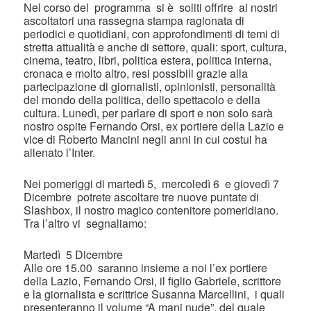
Nel corso del programma si è soliti offrire ai nostri
ascoltatori una rassegna stampa ragionata di
periodici e quotidiani, con approfondimenti di temi di
stretta attualità e anche di settore, quali: sport, cultura,
cinema, teatro, libri, politica estera, politica interna,
cronaca e molto altro, resi possibili grazie alla
partecipazione di giornalisti, opinionisti, personalità
del mondo della politica, dello spettacolo e della
cultura. Lunedì, per parlare di sport e non solo sarà
nostro ospite Fernando Orsi, ex portiere della Lazio e
vice di Roberto Mancini negli anni in cui costui ha
allenato l’Inter.
Nei pomeriggi di martedì 5, mercoledì 6 e giovedì 7
Dicembre potrete ascoltare tre nuove puntate di
Slashbox, il nostro magico contenitore pomeridiano.
Tra l’altro vi segnaliamo:
Martedì 5 Dicembre
Alle ore 15.00 saranno insieme a noi l’ex portiere
della Lazio, Fernando Orsi, il figlio Gabriele, scrittore
e la giornalista e scrittrice Susanna Marcellini, i quali
presenteranno il volume “A mani nude”, del quale