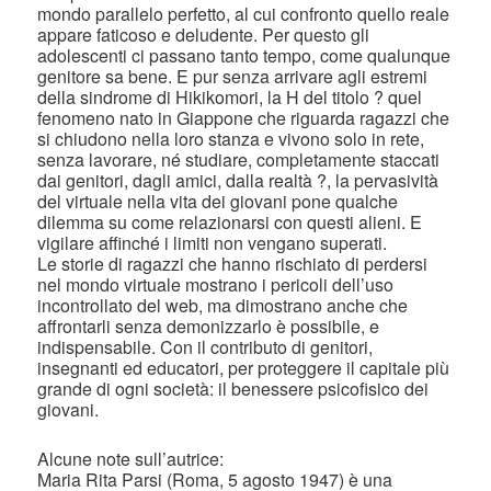
mondo parallelo perfetto, al cui confronto quello reale
appare faticoso e deludente. Per questo gli
adolescenti ci passano tanto tempo, come qualunque
genitore sa bene. E pur senza arrivare agli estremi
della sindrome di Hikikomori, la H del titolo ? quel
fenomeno nato in Giappone che riguarda ragazzi che
si chiudono nella loro stanza e vivono solo in rete,
senza lavorare, né studiare, completamente staccati
dai genitori, dagli amici, dalla realtà ?, la pervasività
del virtuale nella vita dei giovani pone qualche
dilemma su come relazionarsi con questi alieni. E
vigilare affinché i limiti non vengano superati.
Le storie di ragazzi che hanno rischiato di perdersi
nel mondo virtuale mostrano i pericoli dell’uso
incontrollato del web, ma dimostrano anche che
affrontarli senza demonizzarlo è possibile, e
indispensabile. Con il contributo di genitori,
insegnanti ed educatori, per proteggere il capitale più
grande di ogni società: il benessere psicofisico dei
giovani.
Alcune note sull’autrice:
Maria Rita Parsi (Roma, 5 agosto 1947) è una