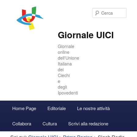
Cer
Giornale UICI
Giornale
online
dell'Unione
Italiana
dei
Ciechi
e
degli
Ipovedenti
Menu
Home Page
Editoriale
Le nostre attività
Vai
Vai
Accedi
principale
Collabora
Cultura
Scrivi alla redazione
al
al