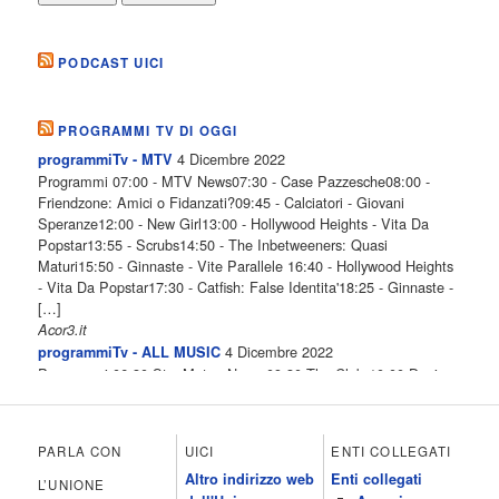
PODCAST UICI
PROGRAMMI TV DI OGGI
4 Dicembre 2022
programmiTv - MTV
Programmi 07:00 - MTV News07:30 - Case Pazzesche08:00 -
Friendzone: Amici o Fidanzati?09:45 - Calciatori - Giovani
Speranze12:00 - New Girl13:00 - Hollywood Heights - Vita Da
Popstar13:55 - Scrubs14:50 - The Inbetweeners: Quasi
Maturi15:50 - Ginnaste - Vite Parallele 16:40 - Hollywood Heights
- Vita Da Popstar17:30 - Catfish: False Identita'18:25 - Ginnaste -
[…]
Acor3.it
4 Dicembre 2022
programmiTv - ALL MUSIC
Programmi 06.30 Star.Meteo.News 09.30 The Club 10.00 Deejay
chiama Italia 12.00 Inbox 13.00 13.00 All News 13.05 Inbox 13.30
The Club 14.00 Community 15.00 All music loves you 16.00 16.00
All News 16.05 Rotazione musicale 19.00 All News 19.05 The
PARLA CON
UICI
ENTI COLLEGATI
Club 19.30 19.30 Human Guinea Pigs 20.00 Inbox 21.00 Code
Altro indirizzo web
Enti collegati
Monkeys 21.30 Sons of Butcher […]
L’UNIONE