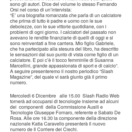
sono gli autori. Dice del volume lo stesso Fernando
Orsi nel corso di un’intervista:
“E’ una biografia romanzata che parla di un calciatore
che prima di tutto è padre e uomo con le sue
debolezze, con le sue vittorie quotidiane, con i
problemi di ogni giorno. I calciatori del passato non
avevano le rendite finanziarie di quelli di oggi e si
sono reinventati a fine carriera. Mio figlio Gabriele,
che ha partecipato alla stesura del libro, ha descritto
le sensazioni dal suo punto di vista come figlio di un
calciatore. E poi c’è il tocco femminile di Susanna
Marcellini, grande appassionata di sport e di calcio”.
A seguire presenteremo il nostro periodico “Slash
Magazine”, del quale vi sarà giunto già il primo
numero.
Mercoledì 6 Dicembre alle 15.00 Slash Radio Web
tornerà ad occuparsi di tecnologie insieme ad alcuni
dei componenti della Commissione Ausili e
Tecnologie Giuseppe Fornaro, referente e Sabato De
Rosa. Alle ore 16.30 la componente della direzione
nazionale Katia Caravello presenterà il nuovo
numero de Il Corriere dei Ciechi.