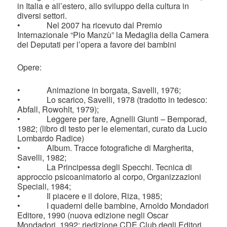
in Italia e all’estero, allo sviluppo della cultura in
diversi settori.
• Nel 2007 ha ricevuto dal Premio
Internazionale “Pio Manzù” la Medaglia della Camera
dei Deputati per l’opera a favore dei bambini
Opere:
• Animazione in borgata, Savelli, 1976;
• Lo scarico, Savelli, 1978 (tradotto in tedesco:
Abfall, Rowohlt, 1979);
• Leggere per fare, Agnelli Giunti – Bemporad,
1982; (libro di testo per le elementari, curato da Lucio
Lombardo Radice)
• Album. Tracce fotografiche di Margherita,
Savelli, 1982;
• La Principessa degli Specchi. Tecnica di
approccio psicoanimatorio al corpo, Organizzazioni
Speciali, 1984;
• Il piacere e il dolore, Riza, 1985;
• I quaderni delle bambine, Arnoldo Mondadori
Editore, 1990 (nuova edizione negli Oscar
Mondadori, 1992; riedizione CDE Club degli Editori