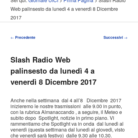
Sei qui:
Giornale UICI
>
Prima Pagina
> Slash Radio
contenuto
contenuto
Web palinsesto da lunedì 4 a venerdì 8 Dicembre
2017
principale
secondario
Navigazione
←
Precedente
Successivi
→
articolo
Slash Radio Web
palinsesto da lunedì 4 a
venerdì 8 Dicembre 2017
Anche nella settimana dal 4 all’8 Dicembre 2017
inizieremo le nostre trasmissioni alle 9.00 in punto,
con la rubrica Almanaccando , a seguire, il Meteo e
subito dopo Spotlight, notizie in primo piano. Vi
rammentiamo che Spotlight va in onda dal lunedì al
venerdì (questa settimana dal lunedì al giovedì, visto
che venerdì sarà festivo) dalle 9.30 alle 10.30.