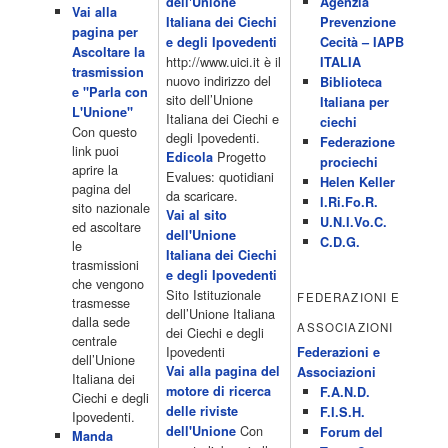
dell'Unione
Agenzia
Acor3.it
Vai alla
4 Dicembre 2022
Italiana dei Ciechi
Prevenzione
programmiTv - ITALIA 1
pagina per
Programmi 06.35 Cartoni Animati 09.05 Telefilm:Starsky & Hutch
e degli Ipovedenti
Cecità – IAPB
Ascoltare la
10.10 Telefilm:Supercar 12.15 12.15 Secondo voi 12.25 Studio
http://www.uici.it è il
ITALIA
trasmission
Aperto 13.00 Studio Sport 13.40 Cartoni animati 14.30 I Simpson
nuovo indirizzo del
Biblioteca
e "Parla con
15.00 Telefilm:Paso adelante 15.55 15.55 Telefilm:Wildfire 16.50
sito dell’Unione
Italiana per
L'Unione"
Cartoni animati 18.30 Studio Aperto 19.05 Don Luca c'� 19.35
Italiana dei Ciechi e
ciechi
Con questo
19.35 Medici miei 20.05 Camera caf� 20.30 La ruota della
degli Ipovedenti.
Federazione
link puoi
fortuna 21.10 […]
Progetto
Edicola
prociechi
aprire la
Acor3.it
Evalues: quotidiani
Helen Keller
pagina del
4 Dicembre 2022
da scaricare.
programmiTv - LA 7
I.Ri.Fo.R.
sito nazionale
Programmi 06:00 - Tg La7/meteo/oroscopo/traffico06:55 - Movie
Vai al sito
U.N.I.Vo.C.
ed ascoltare
Flash07:00 - Omnibus ? Rassegna stampa07:30 - Tg La707:50 -
dell'Unione
C.D.G.
le
Omnibus09:50 - Coffee Break11:00 - L?aria che tira12:25 - I
Italiana dei Ciechi
trasmissioni
men� di Benedetta13:30 - Tg La714:00 - Tg La7 Cronache14:40 -
e degli Ipovedenti
che vengono
Telefilm: Le strade di San Francisco - Omicidio di primo grado -
Sito Istituzionale
FEDERAZIONI E
trasmesse
Una scuola di paura 16:30 […]
dell’Unione Italiana
dalla sede
ASSOCIAZIONI
Acor3.it
dei Ciechi e degli
centrale
4 Dicembre 2022
programmiTv - CANALE 5
Ipovedenti
Federazioni e
dell’Unione
Programmi 2/3 06.00 TG5/Traffico/Meteo/Borse e monete 08.00
Vai alla pagina del
Associazioni
Italiana dei
TG5 Mattina 08.40 Mattino Cinque(TG5-Ore 10) 11.00 Forum
motore di ricerca
F.A.N.D.
Ciechi e degli
13.00 2/3 13.00 TG5 13.40 Beautiful 14.10 Centovetrine 14.45
delle riviste
F.I.S.H.
Ipovedenti.
Uomini e donne 16.15 2/3 16.15 Amici 16.55 Pomeriggio
Con
dell'Unione
Forum del
Manda
cinque(All'interno: TG5-5 minuti 17.55) 18.50 Chi vuol essere