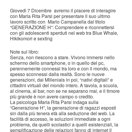
Giovedì 7 Dicembre avremo il piacere di interagire
con Maria Rita Parsi per presentare il suo ultimo
lavoro scritto con Mario Campanella dal titolo
“GENERAZIONE H”: Comprendere e riconnettersi
con gli adolescenti sperduti nel web tra Blue Whale,
Hikikomori e sexting
Note sul libro:
Senza, non riescono a stare. Vivono immersi nello
schermo dello smartphone, o in quello del pc,
perennemente connessi tra loro e con il mondo, ma
spesso sconnessi dalla realtà. Sono le nuove
generazioni, dai Millenials in poi, “nativi digitali” e
cittadini virtuali del mondo intero. A tavola, a scuola,
al cinema, al bar, non se ne separano mai, e il timore
più grande è non avere campo o credito.
La psicologa Maria Rita Parsi indaga sulla
“Generazione H”, la generazione di ragazzi esposti
sin dalla più tenera età alla seduzione del web. La
facilità di accesso, le soluzioni immediate a ogni
problema, da quelli scolastici a quelli esistenziali, la
semplificazione delle relazioni fanno di internet il