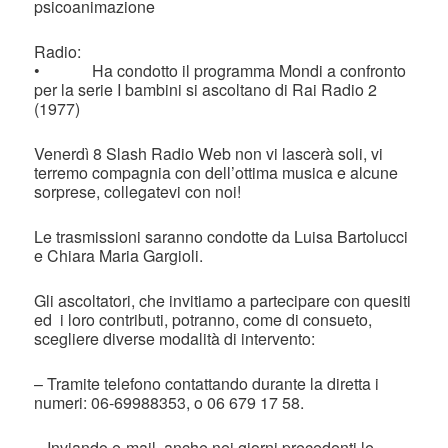
psicoanimazione
Radio:
• Ha condotto il programma Mondi a confronto
per la serie I bambini si ascoltano di Rai Radio 2
(1977)
Venerdì 8 Slash Radio Web non vi lascerà soli, vi
terremo compagnia con dell’ottima musica e alcune
sorprese, collegatevi con noi!
Le trasmissioni saranno condotte da Luisa Bartolucci
e Chiara Maria Gargioli.
Gli ascoltatori, che invitiamo a partecipare con quesiti
ed i loro contributi, potranno, come di consueto,
scegliere diverse modalità di intervento:
– Tramite telefono contattando durante la diretta i
numeri: 06-69988353, o 06 679 17 58.
– Inviando e-mail, anche nei giorni precedenti le