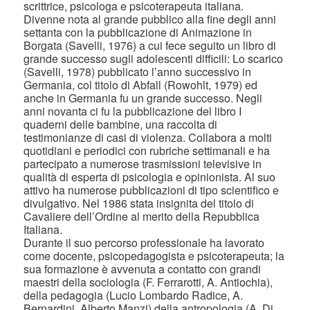
scrittrice, psicologa e psicoterapeuta italiana.
Divenne nota al grande pubblico alla fine degli anni
settanta con la pubblicazione di Animazione in
Borgata (Savelli, 1976) a cui fece seguito un libro di
grande successo sugli adolescenti difficili: Lo scarico
(Savelli, 1978) pubblicato l’anno successivo in
Germania, col titolo di Abfall (Rowohlt, 1979) ed
anche in Germania fu un grande successo. Negli
anni novanta ci fu la pubblicazione del libro I
quaderni delle bambine, una raccolta di
testimonianze di casi di violenza. Collabora a molti
quotidiani e periodici con rubriche settimanali e ha
partecipato a numerose trasmissioni televisive in
qualità di esperta di psicologia e opinionista. Al suo
attivo ha numerose pubblicazioni di tipo scientifico e
divulgativo. Nel 1986 stata insignita del titolo di
Cavaliere dell’Ordine al merito della Repubblica
Italiana.
Durante il suo percorso professionale ha lavorato
come docente, psicopedagogista e psicoterapeuta; la
sua formazione è avvenuta a contatto con grandi
maestri della sociologia (F. Ferrarotti, A. Antiochia),
della pedagogia (Lucio Lombardo Radice, A.
Bernardini, Alberto Manzi) della antropologia (A. Di