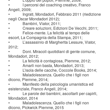
• L’oppio dei popoli, Piemme, 2009;
• I percorsi del coaching creativo, Franco
Angeli, 2009;
• Ingrati, Mondadori, Febbraio 2011 (riedizione
negli Oscar Mondadori 2012);
• Bambini, Viator, 2011;
• Creare soluzioni, Edizioni De Vecchi, 2011;
• Felice-mente. La felicità al tempo delle
escort, La Compagnia della Stampa, 2011;
• L’assassinio di Margherita Lessure, Viator,
2012;
• Doni. Miracoli quotidiani di gente comune,
Mondadori, 2012;
• La felicità è contagiosa, Piemme, 2012;
• Amarli non basta, Mondadori, 2013;
• L’isola delle cacche, Coccole Books, 2014;
• Maladolescenza. Quello che i figli non
dicono, Piemme, 2014;
• Manifesto della psicologia umanistica ed
esistenziale, Franco Angeli, 2014;
• Le parole dei bambini, ascoltarli per capirli,
Mondadori, 2014
• Maladolescenza. Quello che i figli non
dicono, Pickwick Piemme, 2015