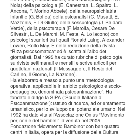
Nola) della psicologia (E. Canestrari, L. Spaltro, L.
Ancona, F. Morino Abbele), della neuropsichiatria
infantile (G. Bollea) della psicanalisi (C. Musatti, E.
Mazzonis, F. Di Giulio) della sessuologia (J. Baldaro
Verde), della psicoterapia (F. Marolla, Cesare De
Silvestri, L. De Marchi, M. Festa, A. Lo Iacono) con
psicologi stranieri tra i quali Ronald Laing, Alexander
Lowen, Rollo May. È nella redazione della rivista
“Riza psicosomatica” ed è iscritta all’albo dei
giornalisti. Dal 1995 ha curato rubriche di psicologia
su riviste settimanali e mensili e scrive articoli per
quotidiani nazionali (Il Messaggero, Il Resto del
Carlino, Il Giorno, La Nazione).
Ha elaborato e messo a punto una “metodologia
operativa, applicabile in ambito psicologico e socio-
pedagogico, denominata psicoanimazione”. Ha
fondato e dirige la SIPA (“Scuola Italiana di
Psicoanimazione”): istituto di ricerca, ad orientamento
umanistico, per lo sviluppo del potenziale umano. Nel
1992 ha dato vita all’Associazione Onlus “Movimento
per, con e dei bambini”, divenuta nel 2005
Fondazione “Movimento Bambino” con ben quattro
centri in Italia, opera per la diffusione della Cultura