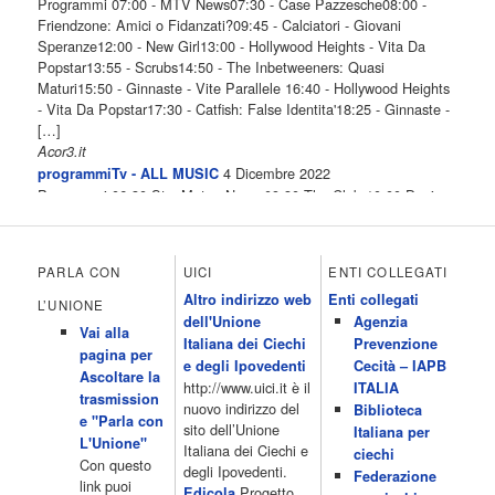
Programmi 07:00 - MTV News07:30 - Case Pazzesche08:00 -
Friendzone: Amici o Fidanzati?09:45 - Calciatori - Giovani
Speranze12:00 - New Girl13:00 - Hollywood Heights - Vita Da
Popstar13:55 - Scrubs14:50 - The Inbetweeners: Quasi
Maturi15:50 - Ginnaste - Vite Parallele 16:40 - Hollywood Heights
- Vita Da Popstar17:30 - Catfish: False Identita'18:25 - Ginnaste -
[…]
Acor3.it
4 Dicembre 2022
programmiTv - ALL MUSIC
Programmi 06.30 Star.Meteo.News 09.30 The Club 10.00 Deejay
chiama Italia 12.00 Inbox 13.00 13.00 All News 13.05 Inbox 13.30
The Club 14.00 Community 15.00 All music loves you 16.00 16.00
All News 16.05 Rotazione musicale 19.00 All News 19.05 The
PARLA CON
UICI
ENTI COLLEGATI
Club 19.30 19.30 Human Guinea Pigs 20.00 Inbox 21.00 Code
Altro indirizzo web
Enti collegati
Monkeys 21.30 Sons of Butcher […]
L’UNIONE
dell'Unione
Agenzia
Acor3.it
Vai alla
4 Dicembre 2022
Italiana dei Ciechi
Prevenzione
programmiTv - ITALIA 1
pagina per
Programmi 06.35 Cartoni Animati 09.05 Telefilm:Starsky & Hutch
e degli Ipovedenti
Cecità – IAPB
Ascoltare la
10.10 Telefilm:Supercar 12.15 12.15 Secondo voi 12.25 Studio
http://www.uici.it è il
ITALIA
trasmission
Aperto 13.00 Studio Sport 13.40 Cartoni animati 14.30 I Simpson
nuovo indirizzo del
Biblioteca
e "Parla con
15.00 Telefilm:Paso adelante 15.55 15.55 Telefilm:Wildfire 16.50
sito dell’Unione
Italiana per
L'Unione"
Cartoni animati 18.30 Studio Aperto 19.05 Don Luca c'� 19.35
Italiana dei Ciechi e
ciechi
Con questo
19.35 Medici miei 20.05 Camera caf� 20.30 La ruota della
degli Ipovedenti.
Federazione
link puoi
fortuna 21.10 […]
Progetto
Edicola