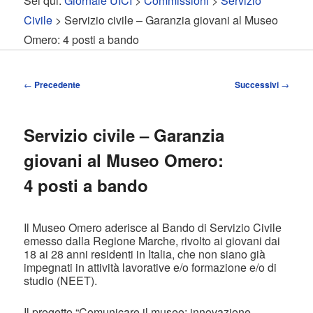
Sei qui:
Giornale UICI
>
Commissioni
>
Servizio
contenuto
contenuto
Civile
> Servizio civile – Garanzia giovani al Museo
Omero: 4 posti a bando
principale
secondario
Navigazione
←
Precedente
Successivi
→
articolo
Servizio civile – Garanzia
giovani al Museo Omero:
4 posti a bando
Il Museo Omero aderisce al Bando di Servizio Civile
emesso dalla Regione Marche, rivolto ai giovani dai
18 ai 28 anni residenti in Italia, che non siano già
impegnati in attività lavorative e/o formazione e/o di
studio (NEET).
Il progetto “Comunicare il museo: innovazione,