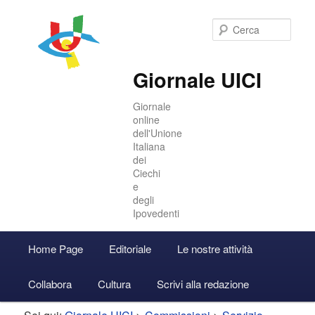
Cer
Giornale UICI
Giornale
online
dell'Unione
Italiana
dei
Ciechi
e
degli
Ipovedenti
Menu
Home Page
Editoriale
Le nostre attività
Vai
Vai
Accedi
principale
Collabora
Cultura
Scrivi alla redazione
al
al