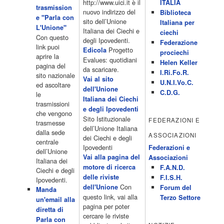
10.10 Telefilm:Supercar 12.15 12.15 Secondo voi 12.25 Studio
http://www.uici.it è il
ITALIA
trasmission
Aperto 13.00 Studio Sport 13.40 Cartoni animati 14.30 I Simpson
nuovo indirizzo del
Biblioteca
e "Parla con
15.00 Telefilm:Paso adelante 15.55 15.55 Telefilm:Wildfire 16.50
sito dell’Unione
Italiana per
L'Unione"
Cartoni animati 18.30 Studio Aperto 19.05 Don Luca c'� 19.35
Italiana dei Ciechi e
ciechi
Con questo
19.35 Medici miei 20.05 Camera caf� 20.30 La ruota della
degli Ipovedenti.
Federazione
link puoi
fortuna 21.10 […]
Progetto
Edicola
prociechi
aprire la
Acor3.it
Evalues: quotidiani
Helen Keller
pagina del
4 Dicembre 2022
da scaricare.
programmiTv - LA 7
I.Ri.Fo.R.
sito nazionale
Programmi 06:00 - Tg La7/meteo/oroscopo/traffico06:55 - Movie
Vai al sito
U.N.I.Vo.C.
ed ascoltare
Flash07:00 - Omnibus ? Rassegna stampa07:30 - Tg La707:50 -
dell'Unione
C.D.G.
le
Omnibus09:50 - Coffee Break11:00 - L?aria che tira12:25 - I
Italiana dei Ciechi
trasmissioni
men� di Benedetta13:30 - Tg La714:00 - Tg La7 Cronache14:40 -
e degli Ipovedenti
che vengono
Telefilm: Le strade di San Francisco - Omicidio di primo grado -
Sito Istituzionale
FEDERAZIONI E
trasmesse
Una scuola di paura 16:30 […]
dell’Unione Italiana
dalla sede
ASSOCIAZIONI
Acor3.it
dei Ciechi e degli
centrale
4 Dicembre 2022
programmiTv - CANALE 5
Ipovedenti
Federazioni e
dell’Unione
Programmi 2/3 06.00 TG5/Traffico/Meteo/Borse e monete 08.00
Vai alla pagina del
Associazioni
Italiana dei
TG5 Mattina 08.40 Mattino Cinque(TG5-Ore 10) 11.00 Forum
motore di ricerca
F.A.N.D.
Ciechi e degli
13.00 2/3 13.00 TG5 13.40 Beautiful 14.10 Centovetrine 14.45
delle riviste
F.I.S.H.
Ipovedenti.
Uomini e donne 16.15 2/3 16.15 Amici 16.55 Pomeriggio
Con
dell'Unione
Forum del
Manda
cinque(All'interno: TG5-5 minuti 17.55) 18.50 Chi vuol essere
questo link, vai alla
Terzo Settore
un'email alla
milionario 20.00 2/3 20.00 TG5 20.30 Striscia la notizia 21.10
pagina per poter
diretta di
Telefilm:Amiche mie 23.30 2/3 […]
cercare le riviste
Parla con
Acor3.it