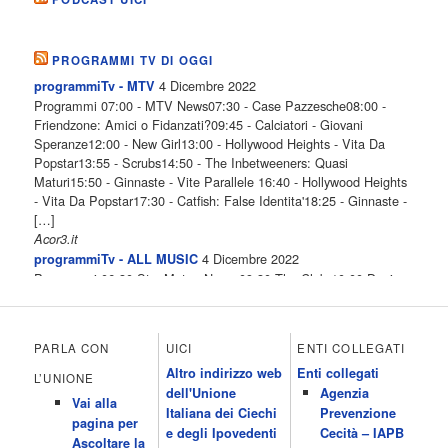
PROGRAMMI TV DI OGGI
4 Dicembre 2022
programmiTv - MTV
Programmi 07:00 - MTV News07:30 - Case Pazzesche08:00 -
Friendzone: Amici o Fidanzati?09:45 - Calciatori - Giovani
Speranze12:00 - New Girl13:00 - Hollywood Heights - Vita Da
Popstar13:55 - Scrubs14:50 - The Inbetweeners: Quasi
Maturi15:50 - Ginnaste - Vite Parallele 16:40 - Hollywood Heights
- Vita Da Popstar17:30 - Catfish: False Identita'18:25 - Ginnaste -
[…]
Acor3.it
4 Dicembre 2022
programmiTv - ALL MUSIC
Programmi 06.30 Star.Meteo.News 09.30 The Club 10.00 Deejay
chiama Italia 12.00 Inbox 13.00 13.00 All News 13.05 Inbox 13.30
The Club 14.00 Community 15.00 All music loves you 16.00 16.00
All News 16.05 Rotazione musicale 19.00 All News 19.05 The
PARLA CON
UICI
ENTI COLLEGATI
Club 19.30 19.30 Human Guinea Pigs 20.00 Inbox 21.00 Code
Altro indirizzo web
Enti collegati
Monkeys 21.30 Sons of Butcher […]
L’UNIONE
dell'Unione
Agenzia
Acor3.it
Vai alla
4 Dicembre 2022
Italiana dei Ciechi
Prevenzione
programmiTv - ITALIA 1
pagina per
Programmi 06.35 Cartoni Animati 09.05 Telefilm:Starsky & Hutch
e degli Ipovedenti
Cecità – IAPB
Ascoltare la