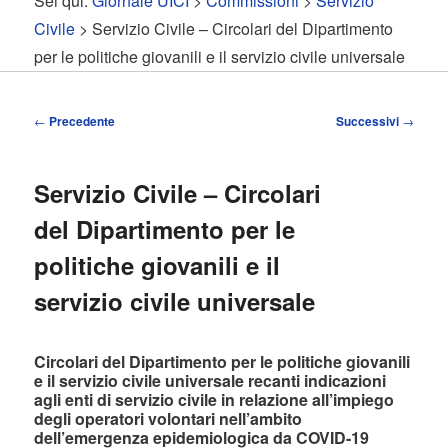
Sei qui:
Giornale UICI
>
Commissioni
>
Servizio
contenuto
contenuto
Civile
> Servizio Civile – Circolari del Dipartimento
per le politiche giovanili e il servizio civile universale
principale
secondario
Navigazione
←
Precedente
Successivi
→
articolo
Servizio Civile – Circolari
del Dipartimento per le
politiche giovanili e il
servizio civile universale
Circolari del Dipartimento per le politiche giovanili
e il servizio civile universale recanti indicazioni
agli enti di servizio civile in relazione all’impiego
degli operatori volontari nell’ambito
dell’emergenza epidemiologica da COVID-19