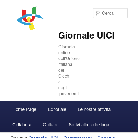
Cer
Giornale UICI
Giornale
online
dell'Unione
Italiana
dei
Ciechi
e
degli
Ipovedenti
Menu
Home Page
Editoriale
Le nostre attività
Vai
Vai
Accedi
principale
Collabora
Cultura
Scrivi alla redazione
al
al