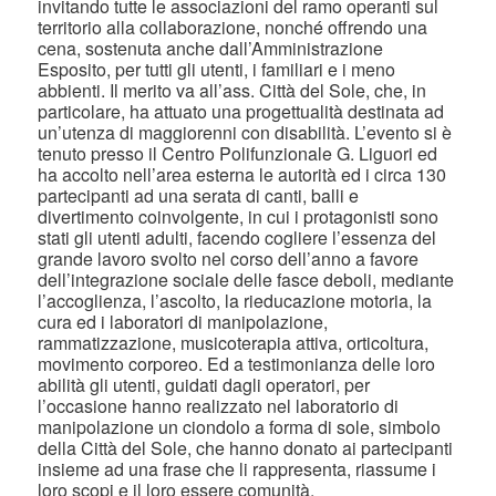
invitando tutte le associazioni del ramo operanti sul
territorio alla collaborazione, nonché offrendo una
cena, sostenuta anche dall’Amministrazione
Esposito, per tutti gli utenti, i familiari e i meno
abbienti. Il merito va all’ass. Città del Sole, che, in
particolare, ha attuato una progettualità destinata ad
un’utenza di maggiorenni con disabilità. L’evento si è
tenuto presso il Centro Polifunzionale G. Liguori ed
ha accolto nell’area esterna le autorità ed i circa 130
partecipanti ad una serata di canti, balli e
divertimento coinvolgente, in cui i protagonisti sono
stati gli utenti adulti, facendo cogliere l’essenza del
grande lavoro svolto nel corso dell’anno a favore
dell’integrazione sociale delle fasce deboli, mediante
l’accoglienza, l’ascolto, la rieducazione motoria, la
cura ed i laboratori di manipolazione,
rammatizzazione, musicoterapia attiva, orticoltura,
movimento corporeo. Ed a testimonianza delle loro
abilità gli utenti, guidati dagli operatori, per
l’occasione hanno realizzato nel laboratorio di
manipolazione un ciondolo a forma di sole, simbolo
della Città del Sole, che hanno donato ai partecipanti
insieme ad una frase che li rappresenta, riassume i
loro scopi e il loro essere comunità.