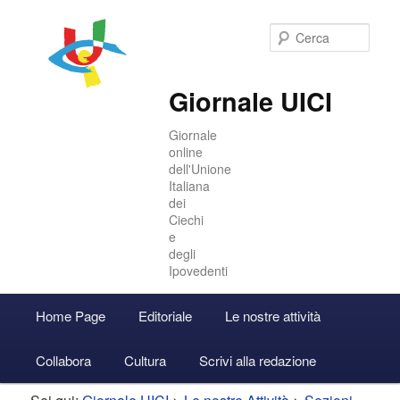
Cer
Giornale UICI
Giornale
online
dell'Unione
Italiana
dei
Ciechi
e
degli
Ipovedenti
Menu
Home Page
Editoriale
Le nostre attività
Vai
Vai
Accedi
principale
Collabora
Cultura
Scrivi alla redazione
al
al