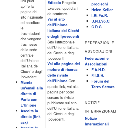
link puoi
fortuna 21.10 […]
Progetto
Edicola
prociechi
aprire la
Acor3.it
Evalues: quotidiani
Helen Keller
pagina del
4 Dicembre 2022
da scaricare.
programmiTv - LA 7
I.Ri.Fo.R.
sito nazionale
Programmi 06:00 - Tg La7/meteo/oroscopo/traffico06:55 - Movie
Vai al sito
U.N.I.Vo.C.
ed ascoltare
Flash07:00 - Omnibus ? Rassegna stampa07:30 - Tg La707:50 -
dell'Unione
C.D.G.
le
Omnibus09:50 - Coffee Break11:00 - L?aria che tira12:25 - I
Italiana dei Ciechi
trasmissioni
men� di Benedetta13:30 - Tg La714:00 - Tg La7 Cronache14:40 -
e degli Ipovedenti
che vengono
Telefilm: Le strade di San Francisco - Omicidio di primo grado -
Sito Istituzionale
FEDERAZIONI E
trasmesse
Una scuola di paura 16:30 […]
dell’Unione Italiana
dalla sede
ASSOCIAZIONI
Acor3.it
dei Ciechi e degli
centrale
4 Dicembre 2022
programmiTv - CANALE 5
Ipovedenti
Federazioni e
dell’Unione
Programmi 2/3 06.00 TG5/Traffico/Meteo/Borse e monete 08.00
Vai alla pagina del
Associazioni
Italiana dei
TG5 Mattina 08.40 Mattino Cinque(TG5-Ore 10) 11.00 Forum
motore di ricerca
F.A.N.D.
Ciechi e degli
13.00 2/3 13.00 TG5 13.40 Beautiful 14.10 Centovetrine 14.45
delle riviste
F.I.S.H.
Ipovedenti.
Uomini e donne 16.15 2/3 16.15 Amici 16.55 Pomeriggio
Con
dell'Unione
Forum del
Manda
cinque(All'interno: TG5-5 minuti 17.55) 18.50 Chi vuol essere
questo link, vai alla
Terzo Settore
un'email alla
milionario 20.00 2/3 20.00 TG5 20.30 Striscia la notizia 21.10
pagina per poter
diretta di
Telefilm:Amiche mie 23.30 2/3 […]
cercare le riviste
Parla con
Acor3.it
pubblicate sul sito
NOTIZIE
L'Unione
4 Dicembre 2022
programmiTv - RETE 4
dell’Unione Italiana
Ascolta la
INTERNAZIONALI
Programmi 05.40 TG4-Rassegna stampa 05.55 Secondo
dei Ciechi e degli
diretta (link
voi/Peste e corna e.. 06.05 Telefilm:Chips/Mediashopping 07.30
Notizie
Ipovedenti.
asx)
Telefilm:Charlie's Angels 08.30 Telefilm:Hunter 09.30 Febbre
Internazionali