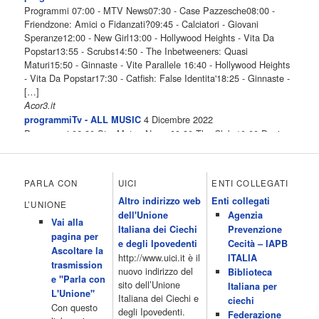
Programmi 07:00 - MTV News07:30 - Case Pazzesche08:00 -
Friendzone: Amici o Fidanzati?09:45 - Calciatori - Giovani
Speranze12:00 - New Girl13:00 - Hollywood Heights - Vita Da
Popstar13:55 - Scrubs14:50 - The Inbetweeners: Quasi
Maturi15:50 - Ginnaste - Vite Parallele 16:40 - Hollywood Heights
- Vita Da Popstar17:30 - Catfish: False Identita'18:25 - Ginnaste -
[…]
Acor3.it
4 Dicembre 2022
programmiTv - ALL MUSIC
Programmi 06.30 Star.Meteo.News 09.30 The Club 10.00 Deejay
chiama Italia 12.00 Inbox 13.00 13.00 All News 13.05 Inbox 13.30
The Club 14.00 Community 15.00 All music loves you 16.00 16.00
All News 16.05 Rotazione musicale 19.00 All News 19.05 The
PARLA CON
UICI
ENTI COLLEGATI
Club 19.30 19.30 Human Guinea Pigs 20.00 Inbox 21.00 Code
Altro indirizzo web
Enti collegati
Monkeys 21.30 Sons of Butcher […]
L’UNIONE
dell'Unione
Agenzia
Acor3.it
Vai alla
4 Dicembre 2022
Italiana dei Ciechi
Prevenzione
programmiTv - ITALIA 1
pagina per
Programmi 06.35 Cartoni Animati 09.05 Telefilm:Starsky & Hutch
e degli Ipovedenti
Cecità – IAPB
Ascoltare la
10.10 Telefilm:Supercar 12.15 12.15 Secondo voi 12.25 Studio
http://www.uici.it è il
ITALIA
trasmission
Aperto 13.00 Studio Sport 13.40 Cartoni animati 14.30 I Simpson
nuovo indirizzo del
Biblioteca
e "Parla con
15.00 Telefilm:Paso adelante 15.55 15.55 Telefilm:Wildfire 16.50
sito dell’Unione
Italiana per
L'Unione"
Cartoni animati 18.30 Studio Aperto 19.05 Don Luca c'� 19.35
Italiana dei Ciechi e
ciechi
Con questo
19.35 Medici miei 20.05 Camera caf� 20.30 La ruota della
degli Ipovedenti.
Federazione