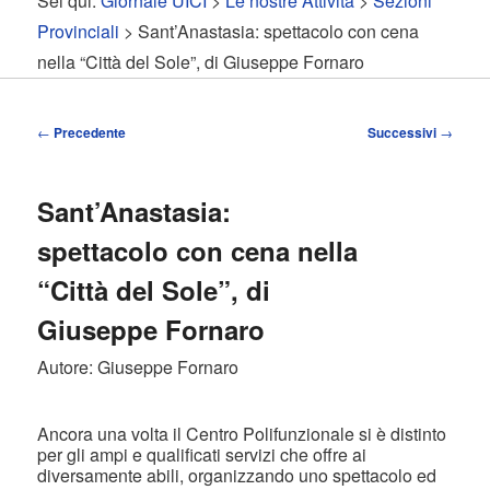
Sei qui:
Giornale UICI
>
Le nostre Attività
>
Sezioni
contenuto
contenuto
Provinciali
> Sant’Anastasia: spettacolo con cena
nella “Città del Sole”, di Giuseppe Fornaro
principale
secondario
Navigazione
←
Precedente
Successivi
→
articolo
Sant’Anastasia:
spettacolo con cena nella
“Città del Sole”, di
Giuseppe Fornaro
Autore: Giuseppe Fornaro
Ancora una volta il Centro Polifunzionale si è distinto
per gli ampi e qualificati servizi che offre ai
diversamente abili, organizzando uno spettacolo ed