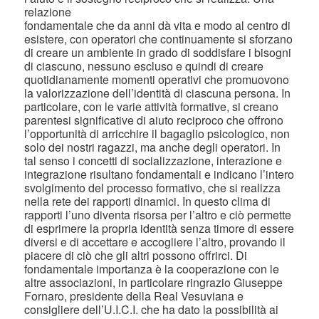
relazione
fondamentale che da anni dà vita e modo al centro di
esistere, con operatori che continuamente si sforzano
di creare un ambiente in grado di soddisfare i bisogni
di ciascuno, nessuno escluso e quindi di creare
quotidianamente momenti operativi che promuovono
la valorizzazione dell’identità di ciascuna persona. In
particolare, con le varie attività formative, si creano
parentesi significative di aiuto reciproco che offrono
l’opportunità di arricchire il bagaglio psicologico, non
solo dei nostri ragazzi, ma anche degli operatori. In
tal senso i concetti di socializzazione, interazione e
integrazione risultano fondamentali e indicano l’intero
svolgimento del processo formativo, che si realizza
nella rete dei rapporti dinamici. In questo clima di
rapporti l’uno diventa risorsa per l’altro e ciò permette
di esprimere la propria identità senza timore di essere
diversi e di accettare e accogliere l’altro, provando il
piacere di ciò che gli altri possono offrirci. Di
fondamentale importanza è la cooperazione con le
altre associazioni, in particolare ringrazio Giuseppe
Fornaro, presidente della Real Vesuviana e
consigliere dell’U.I.C.I. che ha dato la possibilità ai