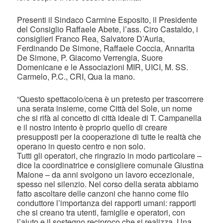
Presenti il Sindaco Carmine Esposito, il Presidente
del Consiglio Raffaele Abete, l’ass. Ciro Castaldo, i
consiglieri Franco Rea, Salvatore D’Auria,
Ferdinando De Simone, Raffaele Coccia, Annarita
De Simone, P. Giacomo Verrengia, Suore
Domenicane e le Associazioni MIR, UICI, M. SS.
Carmelo, P.C., CRI, Qua la mano.
“Questo spettacolo/cena è un pretesto per trascorrere
una serata insieme, come Città del Sole, un nome
che si rifà al concetto di città ideale di T. Campanella
e il nostro intento è proprio quello di creare
presupposti per la cooperazione di tutte le realtà che
operano in questo centro e non solo.
Tutti gli operatori, che ringrazio in modo particolare –
dice la coordinatrice e consigliere comunale Giustina
Maione – da anni svolgono un lavoro eccezionale,
spesso nel silenzio. Nel corso della serata abbiamo
fatto ascoltare delle canzoni che hanno come filo
conduttore l’importanza dei rapporti umani: rapporti
che si creano tra utenti, famiglie e operatori, con
l’aiuto e il sostegno reciproco che si realizza. Una