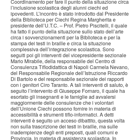
Coordinamento per fare il punto della situazione circa
l’inclusione scolastica degli alunni ciechi ed
ipovedenti. L’incontro è stato introdotto dal Presidente
della Biblioteca per Ciechi Regina Margherita e
presidente dell’U.T.C. – Prof. Pietro Piscitelli, il quale
ha fatto il punto della situazione sullo stato dell’arte
circa i sovvenzionamenti per la Biblioteca e per la
stampa dei testi in braille e circa la situazione
complessiva dell’integrazione scolastica. Sono
seguiti poi gli interventi del vicepresidente sezionale
Mario Mirabile, della responsabile del Centro di
Consulenza Tiflodidattica di Napoli Carmela Nevano,
del Responsabile Regionale dell’Istruzione Riccardo
Di Bartolo e del responsabile sezionale dei rapporti
con i genitori Ciro Taranto. A tali interventi di saluto, è
seguito l’intervento di Giuseppe Fornaro, il quale ha
esortato gli insegnanti e le famiglie ad avvalersi
maggiormente delle consulenze che i volontari
dell’Unione Ciechi possono fornire in materia di
accessibilità e strumenti tiflo-informatici. A detti
interventi è seguito un acceso dibattito, questa volta
non sulla trascrizione dei testi in braille, ma sulle
inadempienze degli enti preposti, quali comuni e
Provincia, in materia di assistenza scolastica. In