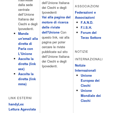
Una scuola di paura 16:30 […]
dell’Unione Italiana
dalla sede
ASSOCIAZIONI
Acor3.it
dei Ciechi e degli
centrale
4 Dicembre 2022
programmiTv - CANALE 5
Ipovedenti
Federazioni e
dell’Unione
Programmi 2/3 06.00 TG5/Traffico/Meteo/Borse e monete 08.00
Vai alla pagina del
Associazioni
Italiana dei
TG5 Mattina 08.40 Mattino Cinque(TG5-Ore 10) 11.00 Forum
motore di ricerca
F.A.N.D.
Ciechi e degli
13.00 2/3 13.00 TG5 13.40 Beautiful 14.10 Centovetrine 14.45
delle riviste
F.I.S.H.
Ipovedenti.
Uomini e donne 16.15 2/3 16.15 Amici 16.55 Pomeriggio
Con
dell'Unione
Forum del
Manda
cinque(All'interno: TG5-5 minuti 17.55) 18.50 Chi vuol essere
questo link, vai alla
Terzo Settore
un'email alla
milionario 20.00 2/3 20.00 TG5 20.30 Striscia la notizia 21.10
pagina per poter
diretta di
Telefilm:Amiche mie 23.30 2/3 […]
cercare le riviste
Parla con
Acor3.it
pubblicate sul sito
NOTIZIE
L'Unione
4 Dicembre 2022
programmiTv - RETE 4
dell’Unione Italiana
Ascolta la
INTERNAZIONALI
Programmi 05.40 TG4-Rassegna stampa 05.55 Secondo
dei Ciechi e degli
diretta (link
voi/Peste e corna e.. 06.05 Telefilm:Chips/Mediashopping 07.30
Notizie
Ipovedenti.
asx)
Telefilm:Charlie's Angels 08.30 Telefilm:Hunter 09.30 Febbre
Internazionali
Ascolta la
d'amore/Bianca 11.30 TG4-Telegiornale 11.40 My Life 12.40 12.40
Unione
diretta (link
Telefilm:Detective in corsia 13.30 TG4-Telegiornale 14.00
Europea dei
mms)
Sessione pomeridiana:Il tribunale di Forum 15.00 Telefilm:Wolff-
Ciechi
Un poliziotto a Berlino 15.55 15.55 Sentieri 16.10 Telefilm:Amiche
Unione
mie 18.40 Tempesta d'amore(All'interno: TG4-Telegiornale 18.55)
Mondiale dei
LINK ESTERNI
20.20 […]
Ciechi
Acor3.it
handyLex
4 Dicembre 2022
programmiTv - RAITRE
Lettura Agevolata