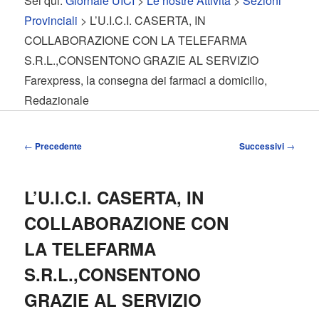
Sei qui:
Giornale UICI
>
Le nostre Attività
>
Sezioni
contenuto
contenuto
Provinciali
> L’U.I.C.I. CASERTA, IN
COLLABORAZIONE CON LA TELEFARMA
principale
secondario
S.R.L.,CONSENTONO GRAZIE AL SERVIZIO
Farexpress, la consegna dei farmaci a domicilio,
Redazionale
Navigazione
←
Precedente
Successivi
→
articolo
L’U.I.C.I. CASERTA, IN
COLLABORAZIONE CON
LA TELEFARMA
S.R.L.,CONSENTONO
GRAZIE AL SERVIZIO