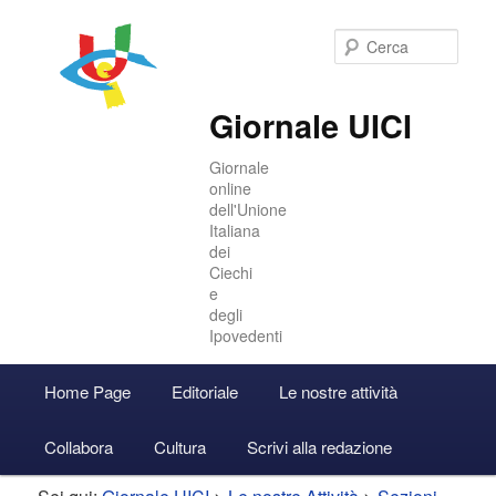
Cer
Giornale UICI
Giornale
online
dell'Unione
Italiana
dei
Ciechi
e
degli
Ipovedenti
Menu
Home Page
Editoriale
Le nostre attività
Vai
Vai
Accedi
principale
Collabora
Cultura
Scrivi alla redazione
al
al