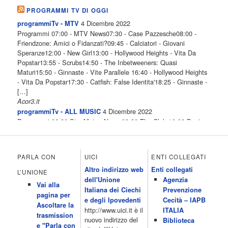
PROGRAMMI TV DI OGGI
4 Dicembre 2022
programmiTv - MTV
Programmi 07:00 - MTV News07:30 - Case Pazzesche08:00 -
Friendzone: Amici o Fidanzati?09:45 - Calciatori - Giovani
Speranze12:00 - New Girl13:00 - Hollywood Heights - Vita Da
Popstar13:55 - Scrubs14:50 - The Inbetweeners: Quasi
Maturi15:50 - Ginnaste - Vite Parallele 16:40 - Hollywood Heights
- Vita Da Popstar17:30 - Catfish: False Identita'18:25 - Ginnaste -
[…]
Acor3.it
4 Dicembre 2022
programmiTv - ALL MUSIC
Programmi 06.30 Star.Meteo.News 09.30 The Club 10.00 Deejay
chiama Italia 12.00 Inbox 13.00 13.00 All News 13.05 Inbox 13.30
The Club 14.00 Community 15.00 All music loves you 16.00 16.00
All News 16.05 Rotazione musicale 19.00 All News 19.05 The
PARLA CON
UICI
ENTI COLLEGATI
Club 19.30 19.30 Human Guinea Pigs 20.00 Inbox 21.00 Code
Altro indirizzo web
Enti collegati
Monkeys 21.30 Sons of Butcher […]
L’UNIONE
dell'Unione
Agenzia
Acor3.it
Vai alla
4 Dicembre 2022
Italiana dei Ciechi
Prevenzione
programmiTv - ITALIA 1
pagina per
Programmi 06.35 Cartoni Animati 09.05 Telefilm:Starsky & Hutch
e degli Ipovedenti
Cecità – IAPB
Ascoltare la
10.10 Telefilm:Supercar 12.15 12.15 Secondo voi 12.25 Studio
http://www.uici.it è il
ITALIA
trasmission
Aperto 13.00 Studio Sport 13.40 Cartoni animati 14.30 I Simpson
nuovo indirizzo del
Biblioteca
e "Parla con