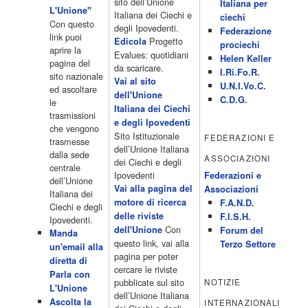
15.00 Telefilm:Paso adelante 15.55 15.55 Telefilm:Wildfire 16.50
sito dell’Unione
Italiana per
L'Unione"
Cartoni animati 18.30 Studio Aperto 19.05 Don Luca c'� 19.35
Italiana dei Ciechi e
ciechi
Con questo
19.35 Medici miei 20.05 Camera caf� 20.30 La ruota della
degli Ipovedenti.
Federazione
link puoi
fortuna 21.10 […]
Progetto
Edicola
prociechi
aprire la
Acor3.it
Evalues: quotidiani
Helen Keller
pagina del
4 Dicembre 2022
da scaricare.
programmiTv - LA 7
I.Ri.Fo.R.
sito nazionale
Programmi 06:00 - Tg La7/meteo/oroscopo/traffico06:55 - Movie
Vai al sito
U.N.I.Vo.C.
ed ascoltare
Flash07:00 - Omnibus ? Rassegna stampa07:30 - Tg La707:50 -
dell'Unione
C.D.G.
le
Omnibus09:50 - Coffee Break11:00 - L?aria che tira12:25 - I
Italiana dei Ciechi
trasmissioni
men� di Benedetta13:30 - Tg La714:00 - Tg La7 Cronache14:40 -
e degli Ipovedenti
che vengono
Telefilm: Le strade di San Francisco - Omicidio di primo grado -
Sito Istituzionale
FEDERAZIONI E
trasmesse
Una scuola di paura 16:30 […]
dell’Unione Italiana
dalla sede
ASSOCIAZIONI
Acor3.it
dei Ciechi e degli
centrale
4 Dicembre 2022
programmiTv - CANALE 5
Ipovedenti
Federazioni e
dell’Unione
Programmi 2/3 06.00 TG5/Traffico/Meteo/Borse e monete 08.00
Vai alla pagina del
Associazioni
Italiana dei
TG5 Mattina 08.40 Mattino Cinque(TG5-Ore 10) 11.00 Forum
motore di ricerca
F.A.N.D.
Ciechi e degli
13.00 2/3 13.00 TG5 13.40 Beautiful 14.10 Centovetrine 14.45
delle riviste
F.I.S.H.
Ipovedenti.
Uomini e donne 16.15 2/3 16.15 Amici 16.55 Pomeriggio
Con
dell'Unione
Forum del
Manda
cinque(All'interno: TG5-5 minuti 17.55) 18.50 Chi vuol essere
questo link, vai alla
Terzo Settore
un'email alla
milionario 20.00 2/3 20.00 TG5 20.30 Striscia la notizia 21.10
pagina per poter
diretta di
Telefilm:Amiche mie 23.30 2/3 […]
cercare le riviste
Parla con
Acor3.it
pubblicate sul sito
NOTIZIE
L'Unione
4 Dicembre 2022
programmiTv - RETE 4
dell’Unione Italiana
Ascolta la
INTERNAZIONALI
Programmi 05.40 TG4-Rassegna stampa 05.55 Secondo