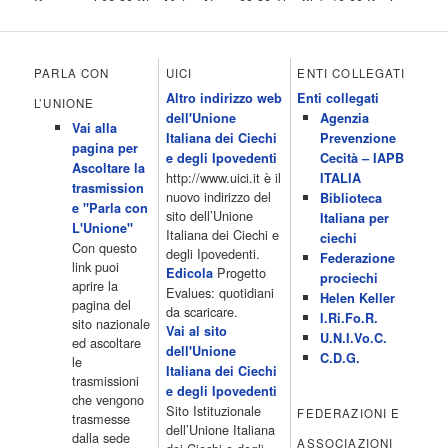
Programmi 06.30 Star.Meteo.News 09.30 The Club 10.00 Deejay
chiama Italia 12.00 Inbox 13.00 13.00 All News 13.05 Inbox 13.30
The Club 14.00 Community 15.00 All music loves you 16.00 16.00
All News 16.05 Rotazione musicale 19.00 All News 19.05 The
PARLA CON
UICI
ENTI COLLEGATI
Club 19.30 19.30 Human Guinea Pigs 20.00 Inbox 21.00 Code
Altro indirizzo web
Enti collegati
Monkeys 21.30 Sons of Butcher […]
L’UNIONE
dell'Unione
Agenzia
Acor3.it
Vai alla
4 Dicembre 2022
Italiana dei Ciechi
Prevenzione
programmiTv - ITALIA 1
pagina per
Programmi 06.35 Cartoni Animati 09.05 Telefilm:Starsky & Hutch
e degli Ipovedenti
Cecità – IAPB
Ascoltare la
10.10 Telefilm:Supercar 12.15 12.15 Secondo voi 12.25 Studio
http://www.uici.it è il
ITALIA
trasmission
Aperto 13.00 Studio Sport 13.40 Cartoni animati 14.30 I Simpson
nuovo indirizzo del
Biblioteca
e "Parla con
15.00 Telefilm:Paso adelante 15.55 15.55 Telefilm:Wildfire 16.50
sito dell’Unione
Italiana per
L'Unione"
Cartoni animati 18.30 Studio Aperto 19.05 Don Luca c'� 19.35
Italiana dei Ciechi e
ciechi
Con questo
19.35 Medici miei 20.05 Camera caf� 20.30 La ruota della
degli Ipovedenti.
Federazione
link puoi
fortuna 21.10 […]
Progetto
Edicola
prociechi
aprire la
Acor3.it
Evalues: quotidiani
Helen Keller
pagina del
4 Dicembre 2022
da scaricare.
programmiTv - LA 7
I.Ri.Fo.R.
sito nazionale
Programmi 06:00 - Tg La7/meteo/oroscopo/traffico06:55 - Movie
Vai al sito
U.N.I.Vo.C.
ed ascoltare
Flash07:00 - Omnibus ? Rassegna stampa07:30 - Tg La707:50 -
dell'Unione
C.D.G.
le
Omnibus09:50 - Coffee Break11:00 - L?aria che tira12:25 - I
Italiana dei Ciechi
trasmissioni
men� di Benedetta13:30 - Tg La714:00 - Tg La7 Cronache14:40 -
e degli Ipovedenti
che vengono
Telefilm: Le strade di San Francisco - Omicidio di primo grado -
Sito Istituzionale
FEDERAZIONI E
trasmesse
Una scuola di paura 16:30 […]
dell’Unione Italiana
dalla sede
ASSOCIAZIONI
Acor3.it