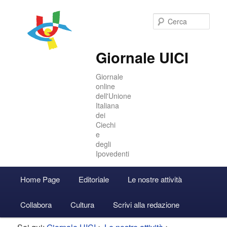
Cer
Giornale UICI
Giornale
online
dell'Unione
Italiana
dei
Ciechi
e
degli
Ipovedenti
Menu
Home Page
Editoriale
Le nostre attività
Vai
Vai
Accedi
principale
Collabora
Cultura
Scrivi alla redazione
al
al