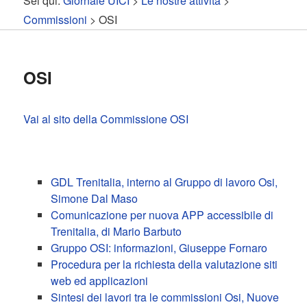
Sei qui:
Giornale UICI
>
Le nostre attività
>
contenuto
contenuto
Commissioni
> OSI
principale
secondario
OSI
Vai al sito della Commissione OSI
GDL Trenitalia, interno al Gruppo di lavoro Osi,
Simone Dal Maso
Comunicazione per nuova APP accessibile di
Trenitalia, di Mario Barbuto
Gruppo OSI: informazioni, Giuseppe Fornaro
Procedura per la richiesta della valutazione siti
web ed applicazioni
Sintesi dei lavori tra le commissioni Osi, Nuove