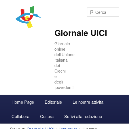
Cer
Giornale UICI
Giornale
online
dell'Unione
Italiana
dei
Ciechi
e
degli
Ipovedenti
Menu
Home Page
Editoriale
Le nostre attività
Vai
Vai
Accedi
principale
Collabora
Cultura
Scrivi alla redazione
al
al