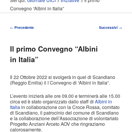
Sei qui:
Giornale UICI
>
Iniziative
> Il primo
contenuto
contenuto
Convegno “Albini in Italia”
principale
secondario
Navigazione
←
Precedente
Successivi
→
articolo
Il primo Convegno “Albini
in Italia”
Il 22 Ottobre 2022 si svolgerà in quel di Scandiano
(Reggio Emilia) il I Convegno di “Albini in Italia”.
L’evento inizierà alle ore 09.00 e terminerà alle 15.00
circa ed è stato organizzato dallo staff di
Albini in
Italia
in collaborazione con la Croce Rossa, comitato
di Scandiano, il patrocinio del comune di Scandiano
e la collaborazione dell’Associazione di volontariato
Progetto Anziani Arceto AOV che ringraziamo
calorosamente.