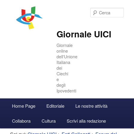
Cer
Giornale UICI
Giornale
online
dell'Unione
Italiana
dei
Ciechi
e
degli
Ipovedenti
Menu
Home Page
Editoriale
Le nostre attività
Vai
Vai
Accedi
principale
Collabora
Cultura
Scrivi alla redazione
al
al