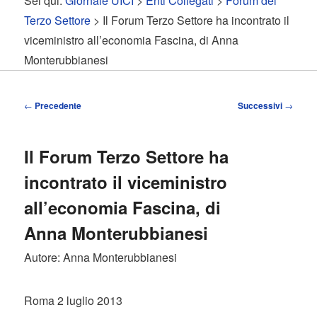
Sei qui:
Giornale UICI
>
Enti Collegati
>
Forum del
contenuto
contenuto
Terzo Settore
> Il Forum Terzo Settore ha incontrato il
viceministro all’economia Fascina, di Anna
principale
secondario
Monterubbianesi
Navigazione
←
Precedente
Successivi
→
articolo
Il Forum Terzo Settore ha
incontrato il viceministro
all’economia Fascina, di
Anna Monterubbianesi
Autore: Anna Monterubbianesi
Roma 2 luglio 2013