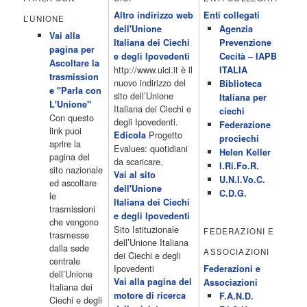
Club 19.30 19.30 Human Guinea Pigs 20.00 Inbox 21.00 Code
Altro indirizzo web
Enti collegati
Monkeys 21.30 Sons of Butcher […]
L’UNIONE
dell'Unione
Agenzia
Acor3.it
Vai alla
4 Dicembre 2022
Italiana dei Ciechi
Prevenzione
programmiTv - ITALIA 1
pagina per
Programmi 06.35 Cartoni Animati 09.05 Telefilm:Starsky & Hutch
e degli Ipovedenti
Cecità – IAPB
Ascoltare la
10.10 Telefilm:Supercar 12.15 12.15 Secondo voi 12.25 Studio
http://www.uici.it è il
ITALIA
trasmission
Aperto 13.00 Studio Sport 13.40 Cartoni animati 14.30 I Simpson
nuovo indirizzo del
Biblioteca
e "Parla con
15.00 Telefilm:Paso adelante 15.55 15.55 Telefilm:Wildfire 16.50
sito dell’Unione
Italiana per
L'Unione"
Cartoni animati 18.30 Studio Aperto 19.05 Don Luca c'� 19.35
Italiana dei Ciechi e
ciechi
Con questo
19.35 Medici miei 20.05 Camera caf� 20.30 La ruota della
degli Ipovedenti.
Federazione
link puoi
fortuna 21.10 […]
Progetto
Edicola
prociechi
aprire la
Acor3.it
Evalues: quotidiani
Helen Keller
pagina del
4 Dicembre 2022
da scaricare.
programmiTv - LA 7
I.Ri.Fo.R.
sito nazionale
Programmi 06:00 - Tg La7/meteo/oroscopo/traffico06:55 - Movie
Vai al sito
U.N.I.Vo.C.
ed ascoltare
Flash07:00 - Omnibus ? Rassegna stampa07:30 - Tg La707:50 -
dell'Unione
C.D.G.
le
Omnibus09:50 - Coffee Break11:00 - L?aria che tira12:25 - I
Italiana dei Ciechi
trasmissioni
men� di Benedetta13:30 - Tg La714:00 - Tg La7 Cronache14:40 -
e degli Ipovedenti
che vengono
Telefilm: Le strade di San Francisco - Omicidio di primo grado -
Sito Istituzionale
FEDERAZIONI E
trasmesse
Una scuola di paura 16:30 […]
dell’Unione Italiana
dalla sede
ASSOCIAZIONI
Acor3.it
dei Ciechi e degli
centrale
4 Dicembre 2022
programmiTv - CANALE 5
Ipovedenti
Federazioni e
dell’Unione
Programmi 2/3 06.00 TG5/Traffico/Meteo/Borse e monete 08.00
Vai alla pagina del
Associazioni
Italiana dei
TG5 Mattina 08.40 Mattino Cinque(TG5-Ore 10) 11.00 Forum
motore di ricerca
F.A.N.D.
Ciechi e degli
13.00 2/3 13.00 TG5 13.40 Beautiful 14.10 Centovetrine 14.45