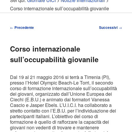
Sei qui:
Giornale UICI
>
Notizie Internazionali
>
contenuto
contenuto
Corso internazionale sull’occupabilità giovanile
principale
secondario
Navigazione
←
Precedente
Successivi
→
articolo
Corso internazionale
sull’occupabilità giovanile
Dal 19 al 21 maggio 2016 si terrà a Tirrenia (PI),
presso l’Hotel Olympic Beach-Le Torri, il secondo
corso di formazione internazionale sull’occupabilità
dei giovani, organizzato dall’Unione Europea dei
Ciechi (E.B.U.) e animato dai formatori Vanessa
Cascio e Jasper Ebels. L’U.I.C.I. ha collaborato a
stretto contatto con l’E.B.U. per l’individuazione dei
partecipanti italiani. L’obiettivo del corso di
formazione è quello di rafforzare la capacità dei
giovani non vedenti di trovare e mantenere