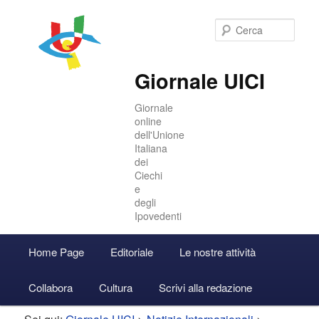
Cer
Giornale UICI
Giornale
online
dell'Unione
Italiana
dei
Ciechi
e
degli
Ipovedenti
Menu
Home Page
Editoriale
Le nostre attività
Vai
Vai
Accedi
principale
Collabora
Cultura
Scrivi alla redazione
al
al