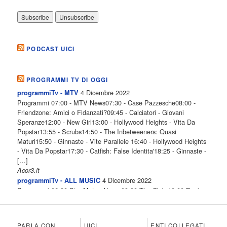
PODCAST UICI
PROGRAMMI TV DI OGGI
4 Dicembre 2022
programmiTv - MTV
Programmi 07:00 - MTV News07:30 - Case Pazzesche08:00 -
Friendzone: Amici o Fidanzati?09:45 - Calciatori - Giovani
Speranze12:00 - New Girl13:00 - Hollywood Heights - Vita Da
Popstar13:55 - Scrubs14:50 - The Inbetweeners: Quasi
Maturi15:50 - Ginnaste - Vite Parallele 16:40 - Hollywood Heights
- Vita Da Popstar17:30 - Catfish: False Identita'18:25 - Ginnaste -
[…]
Acor3.it
4 Dicembre 2022
programmiTv - ALL MUSIC
Programmi 06.30 Star.Meteo.News 09.30 The Club 10.00 Deejay
chiama Italia 12.00 Inbox 13.00 13.00 All News 13.05 Inbox 13.30
The Club 14.00 Community 15.00 All music loves you 16.00 16.00
All News 16.05 Rotazione musicale 19.00 All News 19.05 The
PARLA CON
UICI
ENTI COLLEGATI