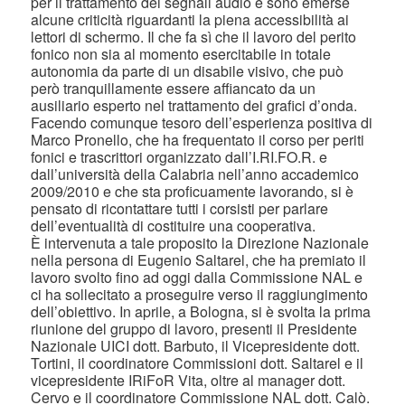
per il trattamento dei segnali audio e sono emerse
alcune criticità riguardanti la piena accessibilità ai
lettori di schermo. Il che fa sì che il lavoro del perito
fonico non sia al momento esercitabile in totale
autonomia da parte di un disabile visivo, che può
però tranquillamente essere affiancato da un
ausiliario esperto nel trattamento dei grafici d’onda.
Facendo comunque tesoro dell’esperienza positiva di
Marco Pronello, che ha frequentato il corso per periti
fonici e trascrittori organizzato dall’I.RI.FO.R. e
dall’università della Calabria nell’anno accademico
2009/2010 e che sta proficuamente lavorando, si è
pensato di ricontattare tutti i corsisti per parlare
dell’eventualità di costituire una cooperativa.
È intervenuta a tale proposito la Direzione Nazionale
nella persona di Eugenio Saltarel, che ha premiato il
lavoro svolto fino ad oggi dalla Commissione NAL e
ci ha sollecitato a proseguire verso il raggiungimento
dell’obiettivo. In aprile, a Bologna, si è svolta la prima
riunione del gruppo di lavoro, presenti il Presidente
Nazionale UICI dott. Barbuto, il Vicepresidente dott.
Tortini, il coordinatore Commissioni dott. Saltarel e il
vicepresidente IRiFoR Vita, oltre al manager dott.
Cervo e il coordinatore Commissione NAL dott. Calò.