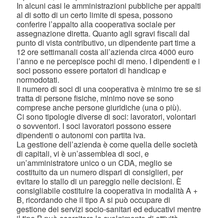
In alcuni casi le amministrazioni pubbliche per appalti
al di sotto di un certo limite di spesa, possono
conferire l’appalto alla cooperativa sociale per
assegnazione diretta. Quanto agli sgravi fiscali dal
punto di vista contributivo, un dipendente part time a
12 ore settimanali costa all’azienda circa 4000 euro
l’anno e ne percepisce pochi di meno. I dipendenti e i
soci possono essere portatori di handicap e
normodotati.
Il numero di soci di una cooperativa è minimo tre se si
tratta di persone fisiche, minimo nove se sono
comprese anche persone giuridiche (una o più).
Ci sono tipologie diverse di soci: lavoratori, volontari
o sovventori. I soci lavoratori possono essere
dipendenti o autonomi con partita iva.
La gestione dell’azienda è come quella delle società
di capitali, vi è un’assemblea di soci, e
un’amministratore unico o un CDA, meglio se
costituito da un numero dispari di consiglieri, per
evitare lo stallo di un pareggio nelle decisioni. È
consigliabile costituire la cooperativa in modalità A +
B, ricordando che il tipo A si può occupare di
gestione dei servizi socio-sanitari ed educativi mentre