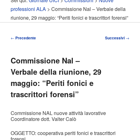
Sei qui:
Giornale UICI
>
Commissioni
>
Nuove
contenuto
contenuto
professioni ALA
> Commissione Nal – Verbale della
riunione, 29 maggio: “Periti fonici e trascrittori forensi”
principale
secondario
Navigazione
←
Precedente
Successivi
→
articolo
Commissione Nal –
Verbale della riunione, 29
maggio: “Periti fonici e
trascrittori forensi”
Commissione NAL nuove attività lavorative
Coordinatore dott. Valter Calò
OGGETTO: cooperativa periti fonici e trascrittori
forensi.