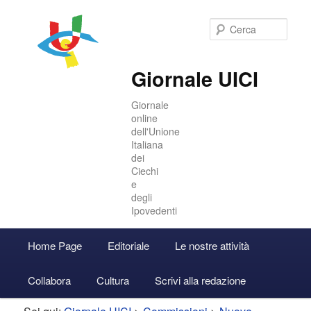
Cer
Giornale UICI
Giornale
online
dell'Unione
Italiana
dei
Ciechi
e
degli
Ipovedenti
Menu
Home Page
Editoriale
Le nostre attività
Vai
Vai
Accedi
principale
Collabora
Cultura
Scrivi alla redazione
al
al