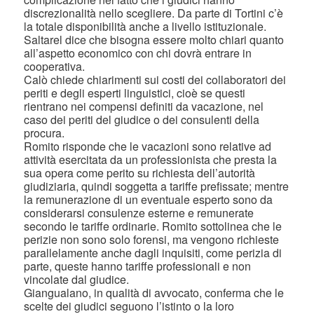
discrezionalità nello scegliere. Da parte di Tortini c’è
la totale disponibilità anche a livello istituzionale.
Saltarel dice che bisogna essere molto chiari quanto
all’aspetto economico con chi dovrà entrare in
cooperativa.
Calò chiede chiarimenti sui costi dei collaboratori dei
periti e degli esperti linguistici, cioè se questi
rientrano nei compensi definiti da vacazione, nel
caso dei periti del giudice o dei consulenti della
procura.
Romito risponde che le vacazioni sono relative ad
attività esercitata da un professionista che presta la
sua opera come perito su richiesta dell’autorità
giudiziaria, quindi soggetta a tariffe prefissate; mentre
la remunerazione di un eventuale esperto sono da
considerarsi consulenze esterne e remunerate
secondo le tariffe ordinarie. Romito sottolinea che le
perizie non sono solo forensi, ma vengono richieste
parallelamente anche dagli inquisiti, come perizia di
parte, queste hanno tariffe professionali e non
vincolate dal giudice.
Giangualano, in qualità di avvocato, conferma che le
scelte dei giudici seguono l’istinto o la loro