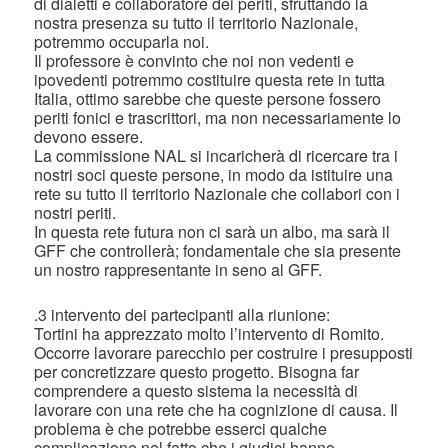
di dialetti e collaboratore dei periti, sfruttando la
nostra presenza su tutto il territorio Nazionale,
potremmo occuparla noi.
Il professore è convinto che noi non vedenti e
ipovedenti potremmo costituire questa rete in tutta
Italia, ottimo sarebbe che queste persone fossero
periti fonici e trascrittori, ma non necessariamente lo
devono essere.
La commissione NAL si incaricherà di ricercare tra i
nostri soci queste persone, in modo da istituire una
rete su tutto il territorio Nazionale che collabori con i
nostri periti.
In questa rete futura non ci sarà un albo, ma sarà il
GFF che controllerà; fondamentale che sia presente
un nostro rappresentante in seno al GFF.
.3 intervento dei partecipanti alla riunione:
Tortini ha apprezzato molto l’intervento di Romito.
Occorre lavorare parecchio per costruire i presupposti
per concretizzare questo progetto. Bisogna far
comprendere a questo sistema la necessità di
lavorare con una rete che ha cognizione di causa. Il
problema è che potrebbe esserci qualche
complicazione nel fatto che i giudici hanno