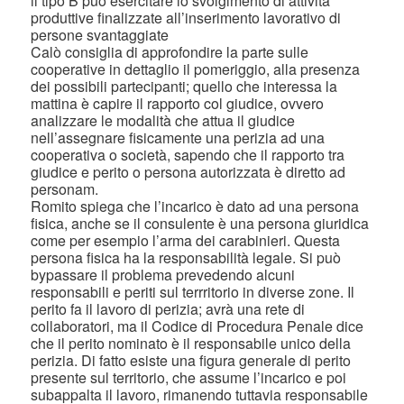
il tipo B può esercitare lo svolgimento di attività
produttive finalizzate all’inserimento lavorativo di
persone svantaggiate
Calò consiglia di approfondire la parte sulle
cooperative in dettaglio il pomeriggio, alla presenza
dei possibili partecipanti; quello che interessa la
mattina è capire il rapporto col giudice, ovvero
analizzare le modalità che attua il giudice
nell’assegnare fisicamente una perizia ad una
cooperativa o società, sapendo che il rapporto tra
giudice e perito o persona autorizzata è diretto ad
personam.
Romito spiega che l’incarico è dato ad una persona
fisica, anche se il consulente è una persona giuridica
come per esempio l’arma dei carabinieri. Questa
persona fisica ha la responsabilità legale. Si può
bypassare il problema prevedendo alcuni
responsabili e periti sul terrritorio in diverse zone. Il
perito fa il lavoro di perizia; avrà una rete di
collaboratori, ma il Codice di Procedura Penale dice
che il perito nominato è il responsabile unico della
perizia. Di fatto esiste una figura generale di perito
presente sul territorio, che assume l’incarico e poi
subappalta il lavoro, rimanendo tuttavia responsabile