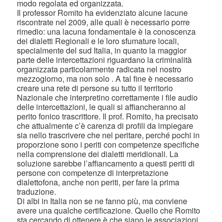
modo regolata ed organizzata.
Il professor Romito ha evidenziato alcune lacune
riscontrate nel 2009, alle quali è necessario porre
rimedio: una lacuna fondamentale è la conoscenza
dei dialetti Regionali e le loro sfumature locali,
specialmente del sud Italia, in quanto la maggior
parte delle intercettazioni riguardano la criminalità
organizzata particolarmente radicata nel nostro
mezzogiorno, ma non solo . A tal fine è necessario
creare una rete di persone su tutto il territorio
Nazionale che interpretino correttamente i file audio
delle intercettazioni, le quali si affiancheranno al
perito fonico trascrittore. Il prof. Romito, ha precisato
che attualmente c’è carenza di profili da impiegare
sia nello trascrivere che nel peritare, perché pochi in
proporzione sono i periti con competenze specifiche
nella comprensione dei dialetti meridionali. La
soluzione sarebbe l’affiancamento a questi periti di
persone con competenze di interpretazione
dialettofona, anche non periti, per fare la prima
traduzione.
Di albi in Italia non se ne fanno più, ma conviene
avere una qualche certificazione. Quello che Romito
sta cercando di ottenere è che siano le associazioni