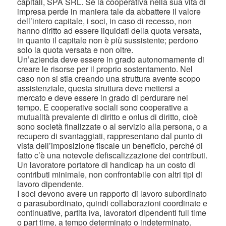
capitali, SPA SRL. Se la cooperativa nella sua vita di
impresa perde in maniera tale da abbattere il valore
dell’intero capitale, i soci, in caso di recesso, non
hanno diritto ad essere liquidati della quota versata,
in quanto il capitale non è più sussistente; perdono
solo la quota versata e non oltre.
Un’azienda deve essere in grado autonomamente di
creare le risorse per il proprio sostentamento. Nel
caso non si stia creando una struttura avente scopo
assistenziale, questa struttura deve mettersi a
mercato e deve essere in grado di perdurare nel
tempo. E cooperative sociali sono cooperative a
mutualità prevalente di diritto e onlus di diritto, cioè
sono società finalizzate o al servizio alla persona, o a
recupero di svantaggiati, rappresentano dal punto di
vista dell’imposizione fiscale un beneficio, perché di
fatto c’è una notevole defiscalizzazione dei contributi.
Un lavoratore portatore di handicap ha un costo di
contributi minimale, non confrontabile con altri tipi di
lavoro dipendente.
I soci devono avere un rapporto di lavoro subordinato
o parasubordinato, quindi collaborazioni coordinate e
continuative, partita iva, lavoratori dipendenti full time
o part time, a tempo determinato o indeterminato.