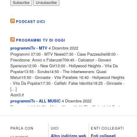
PODCAST UICI
PROGRAMMI TV DI OGGI
4 Dicembre 2022
programmiTv - MTV
Programmi 07:00 - MTV News07:30 - Case Pazzesche08:00 -
Friendzone: Amici o Fidanzati?09:45 - Calciatori - Giovani
Speranze12:00 - New Girl13:00 - Hollywood Heights - Vita Da
Popstar13:55 - Scrubs14:50 - The Inbetweeners: Quasi
Maturi15:50 - Ginnaste - Vite Parallele 16:40 - Hollywood Heights
- Vita Da Popstar17:30 - Catfish: False Identita'18:25 - Ginnaste -
[…]
Acor3.it
4 Dicembre 2022
programmiTv - ALL MUSIC
Programmi 06.30 Star.Meteo.News 09.30 The Club 10.00 Deejay
chiama Italia 12.00 Inbox 13.00 13.00 All News 13.05 Inbox 13.30
The Club 14.00 Community 15.00 All music loves you 16.00 16.00
All News 16.05 Rotazione musicale 19.00 All News 19.05 The
PARLA CON
UICI
ENTI COLLEGATI
Club 19.30 19.30 Human Guinea Pigs 20.00 Inbox 21.00 Code
Altro indirizzo web
Enti collegati
Monkeys 21.30 Sons of Butcher […]