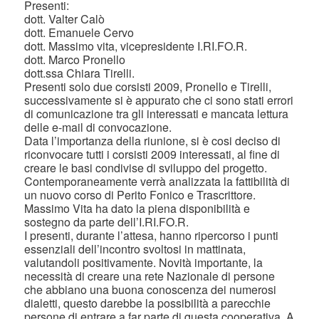
Presenti:
dott. Valter Calò
dott. Emanuele Cervo
dott. Massimo vita, vicepresidente I.RI.FO.R.
dott. Marco Pronello
dott.ssa Chiara Tirelli.
Presenti solo due corsisti 2009, Pronello e Tirelli,
successivamente si è appurato che ci sono stati errori
di comunicazione tra gli interessati e mancata lettura
delle e-mail di convocazione.
Data l’importanza della riunione, si è cosi deciso di
riconvocare tutti i corsisti 2009 interessati, al fine di
creare le basi condivise di sviluppo del progetto.
Contemporaneamente verrà analizzata la fattibilità di
un nuovo corso di Perito Fonico e Trascrittore.
Massimo Vita ha dato la piena disponibilità e
sostegno da parte dell’I.RI.FO.R.
I presenti, durante l’attesa, hanno ripercorso i punti
essenziali dell’incontro svoltosi in mattinata,
valutandoli positivamente. Novità importante, la
necessità di creare una rete Nazionale di persone
che abbiano una buona conoscenza dei numerosi
dialetti, questo darebbe la possibilità a parecchie
persone di entrare a far parte di questa cooperativa. A