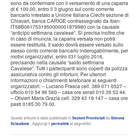
sono da confermare con il versamento di una caparra
di € 100,00, entro il 3 giugno sul conto corrente
bancario intestato a Unione Italiana Ciechi sezione di
Chiavari, banca CARIGE contrassegnato da iban:
IT58B0617531950000001879980 con la causale
“anticipo settimana cavalese”. Si precisa inoltre che
in caso di rinuncia, la caparra versata non potrà
essere restituita. Il saldo dovrà essere versato sullo
stesso conto corrente bancario inderogabilmente, per
motivi organizzativi, entro il31 luglio 2016,
precisando nella causale “saldo settimana
Cavalese”. Tutti i partecipanti sono coperti da polizza
assicurativa contro gli infortuni. Per ulteriori
informazioni o chiarimenti telefonare ai seguenti
organizzatori: – Luciano Frasca cell. 389 071 0527 –
ufficio 010 54 96 560 – casa ore serali 010 39 53 44.
– Olivieri Maria Grazia cell. 329 43 19 147 – casa ore
pasti 0185 30 79 00.
Questo articolo è stato pubblicato in
Sezioni Provinciali
da
Simona
Sciaudone
. Aggiungi il
permalink
ai segnalibri.