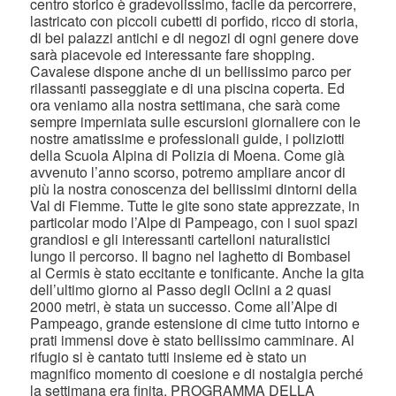
centro storico è gradevolissimo, facile da percorrere,
lastricato con piccoli cubetti di porfido, ricco di storia,
di bei palazzi antichi e di negozi di ogni genere dove
sarà piacevole ed interessante fare shopping.
Cavalese dispone anche di un bellissimo parco per
rilassanti passeggiate e di una piscina coperta. Ed
ora veniamo alla nostra settimana, che sarà come
sempre imperniata sulle escursioni giornaliere con le
nostre amatissime e professionali guide, i poliziotti
della Scuola Alpina di Polizia di Moena. Come già
avvenuto l’anno scorso, potremo ampliare ancor di
più la nostra conoscenza dei bellissimi dintorni della
Val di Fiemme. Tutte le gite sono state apprezzate, in
particolar modo l’Alpe di Pampeago, con i suoi spazi
grandiosi e gli interessanti cartelloni naturalistici
lungo il percorso. Il bagno nel laghetto di Bombasel
al Cermis è stato eccitante e tonificante. Anche la gita
dell’ultimo giorno al Passo degli Oclini a 2 quasi
2000 metri, è stata un successo. Come all’Alpe di
Pampeago, grande estensione di cime tutto intorno e
prati immensi dove è stato bellissimo camminare. Al
rifugio si è cantato tutti insieme ed è stato un
magnifico momento di coesione e di nostalgia perché
la settimana era finita. PROGRAMMA DELLA