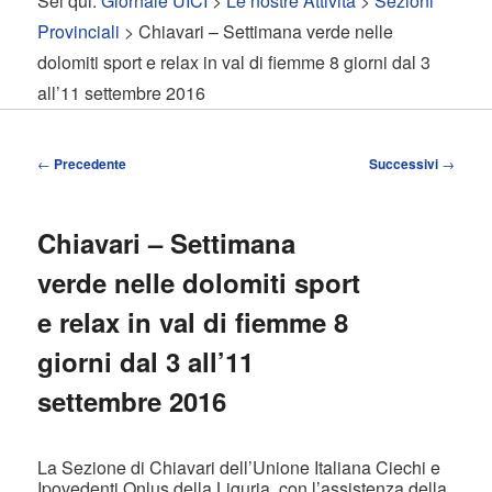
Sei qui:
Giornale UICI
>
Le nostre Attività
>
Sezioni
contenuto
contenuto
Provinciali
> Chiavari – Settimana verde nelle
dolomiti sport e relax in val di fiemme 8 giorni dal 3
principale
secondario
all’11 settembre 2016
Navigazione
←
Precedente
Successivi
→
articolo
Chiavari – Settimana
verde nelle dolomiti sport
e relax in val di fiemme 8
giorni dal 3 all’11
settembre 2016
La Sezione di Chiavari dell’Unione Italiana Ciechi e
Ipovedenti Onlus della Liguria, con l’assistenza della