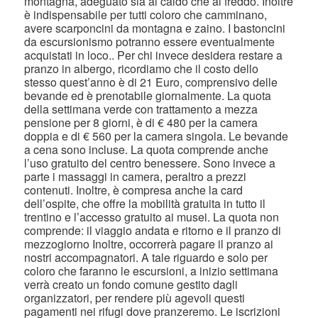
montagna, adeguato sia al caldo che al freddo. Inoltre
è indispensabile per tutti coloro che camminano,
avere scarponcini da montagna e zaino. I bastoncini
da escursionismo potranno essere eventualmente
acquistati in loco.. Per chi invece desidera restare a
pranzo in albergo, ricordiamo che il costo dello
stesso quest’anno è di 21 Euro, comprensivo delle
bevande ed è prenotabile giornalmente. La quota
della settimana verde con trattamento a mezza
pensione per 8 giorni, è di € 480 per la camera
doppia e di € 560 per la camera singola. Le bevande
a cena sono incluse. La quota comprende anche
l’uso gratuito del centro benessere. Sono invece a
parte i massaggi in camera, peraltro a prezzi
contenuti. Inoltre, è compresa anche la card
dell’ospite, che offre la mobilità gratuita in tutto il
trentino e l’accesso gratuito ai musei. La quota non
comprende: il viaggio andata e ritorno e il pranzo di
mezzogiorno Inoltre, occorrerà pagare il pranzo ai
nostri accompagnatori. A tale riguardo e solo per
coloro che faranno le escursioni, a inizio settimana
verrà creato un fondo comune gestito dagli
organizzatori, per rendere più agevoli questi
pagamenti nei rifugi dove pranzeremo. Le iscrizioni