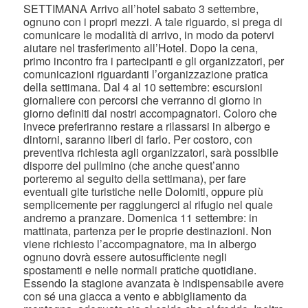
SETTIMANA Arrivo all’hotel sabato 3 settembre,
ognuno con i propri mezzi. A tale riguardo, si prega di
comunicare le modalità di arrivo, in modo da potervi
aiutare nel trasferimento all’Hotel. Dopo la cena,
primo incontro fra i partecipanti e gli organizzatori, per
comunicazioni riguardanti l’organizzazione pratica
della settimana. Dal 4 al 10 settembre: escursioni
giornaliere con percorsi che verranno di giorno in
giorno definiti dai nostri accompagnatori. Coloro che
invece preferiranno restare a rilassarsi in albergo e
dintorni, saranno liberi di farlo. Per costoro, con
preventiva richiesta agli organizzatori, sarà possibile
disporre del pullmino (che anche quest’anno
porteremo al seguito della settimana), per fare
eventuali gite turistiche nelle Dolomiti, oppure più
semplicemente per raggiungerci al rifugio nel quale
andremo a pranzare. Domenica 11 settembre: in
mattinata, partenza per le proprie destinazioni. Non
viene richiesto l’accompagnatore, ma in albergo
ognuno dovrà essere autosufficiente negli
spostamenti e nelle normali pratiche quotidiane.
Essendo la stagione avanzata è indispensabile avere
con sé una giacca a vento e abbigliamento da