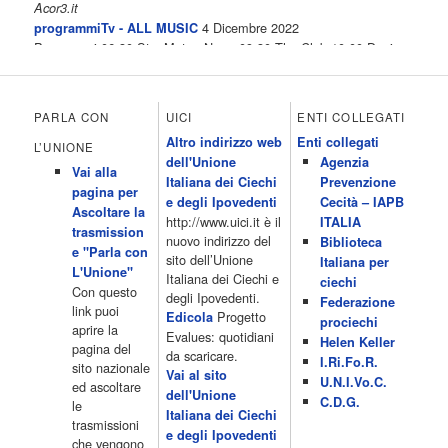
Acor3.it
4 Dicembre 2022
programmiTv - ALL MUSIC
Programmi 06.30 Star.Meteo.News 09.30 The Club 10.00 Deejay
chiama Italia 12.00 Inbox 13.00 13.00 All News 13.05 Inbox 13.30
The Club 14.00 Community 15.00 All music loves you 16.00 16.00
All News 16.05 Rotazione musicale 19.00 All News 19.05 The
PARLA CON
UICI
ENTI COLLEGATI
Club 19.30 19.30 Human Guinea Pigs 20.00 Inbox 21.00 Code
Altro indirizzo web
Enti collegati
Monkeys 21.30 Sons of Butcher […]
L’UNIONE
dell'Unione
Agenzia
Acor3.it
Vai alla
4 Dicembre 2022
Italiana dei Ciechi
Prevenzione
programmiTv - ITALIA 1
pagina per
Programmi 06.35 Cartoni Animati 09.05 Telefilm:Starsky & Hutch
e degli Ipovedenti
Cecità – IAPB
Ascoltare la
10.10 Telefilm:Supercar 12.15 12.15 Secondo voi 12.25 Studio
http://www.uici.it è il
ITALIA
trasmission
Aperto 13.00 Studio Sport 13.40 Cartoni animati 14.30 I Simpson
nuovo indirizzo del
Biblioteca
e "Parla con
15.00 Telefilm:Paso adelante 15.55 15.55 Telefilm:Wildfire 16.50
sito dell’Unione
Italiana per
L'Unione"
Cartoni animati 18.30 Studio Aperto 19.05 Don Luca c'� 19.35
Italiana dei Ciechi e
ciechi
Con questo
19.35 Medici miei 20.05 Camera caf� 20.30 La ruota della
degli Ipovedenti.
Federazione
link puoi
fortuna 21.10 […]
Progetto
Edicola
prociechi
aprire la
Acor3.it
Evalues: quotidiani
Helen Keller
pagina del
4 Dicembre 2022
da scaricare.
programmiTv - LA 7
I.Ri.Fo.R.
sito nazionale
Programmi 06:00 - Tg La7/meteo/oroscopo/traffico06:55 - Movie
Vai al sito
U.N.I.Vo.C.
ed ascoltare
Flash07:00 - Omnibus ? Rassegna stampa07:30 - Tg La707:50 -
dell'Unione
C.D.G.
le
Omnibus09:50 - Coffee Break11:00 - L?aria che tira12:25 - I
Italiana dei Ciechi
trasmissioni
men� di Benedetta13:30 - Tg La714:00 - Tg La7 Cronache14:40 -
e degli Ipovedenti
che vengono