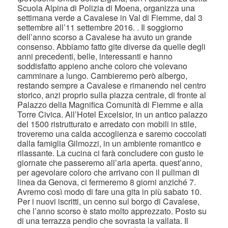
Scuola Alpina di Polizia di Moena, organizza una
settimana verde a Cavalese in Val di Fiemme, dal 3
settembre all’11 settembre 2016. . Il soggiorno
dell’anno scorso a Cavalese ha avuto un grande
consenso. Abbiamo fatto gite diverse da quelle degli
anni precedenti, belle, interessanti e hanno
soddisfatto appieno anche coloro che volevano
camminare a lungo. Cambieremo però albergo,
restando sempre a Cavalese e rimanendo nel centro
storico, anzi proprio sulla piazza centrale, di fronte al
Palazzo della Magnifica Comunità di Fiemme e alla
Torre Civica. All’Hotel Excelsior, in un antico palazzo
del 1500 ristrutturato e arredato con mobili in stile,
troveremo una calda accoglienza e saremo coccolati
dalla famiglia Gilmozzi, in un ambiente romantico e
rilassante. La cucina ci farà concludere con gusto le
giornate che passeremo all’aria aperta. quest’anno,
per agevolare coloro che arrivano con il pullman di
linea da Genova, ci fermeremo 8 giorni anziché 7.
Avremo così modo di fare una gita in più sabato 10.
Per i nuovi iscritti, un cenno sul borgo di Cavalese,
che l’anno scorso è stato molto apprezzato. Posto su
di una terrazza pendio che sovrasta la vallata. Il