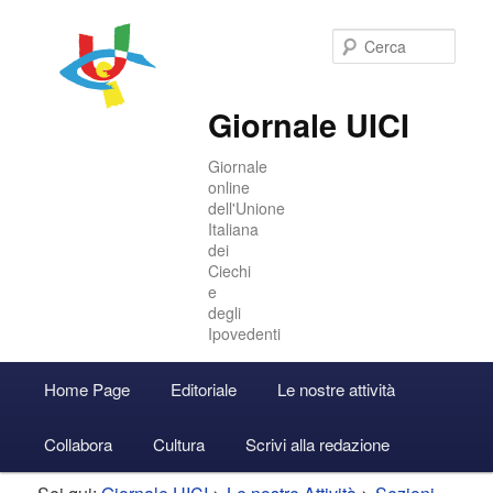
Cer
Giornale UICI
Giornale
online
dell'Unione
Italiana
dei
Ciechi
e
degli
Ipovedenti
Menu
Home Page
Editoriale
Le nostre attività
Vai
Vai
Accedi
principale
Collabora
Cultura
Scrivi alla redazione
al
al