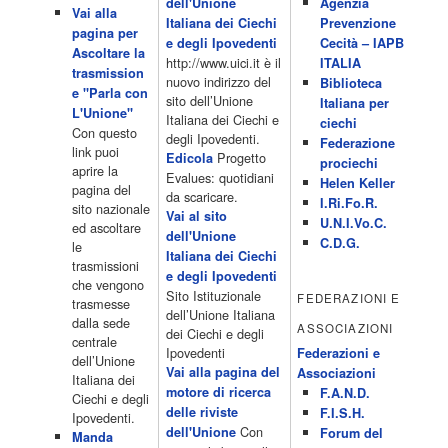
dell'Unione
Agenzia
Acor3.it
Vai alla
4 Dicembre 2022
Italiana dei Ciechi
Prevenzione
programmiTv - ITALIA 1
pagina per
Programmi 06.35 Cartoni Animati 09.05 Telefilm:Starsky & Hutch
e degli Ipovedenti
Cecità – IAPB
Ascoltare la
10.10 Telefilm:Supercar 12.15 12.15 Secondo voi 12.25 Studio
http://www.uici.it è il
ITALIA
trasmission
Aperto 13.00 Studio Sport 13.40 Cartoni animati 14.30 I Simpson
nuovo indirizzo del
Biblioteca
e "Parla con
15.00 Telefilm:Paso adelante 15.55 15.55 Telefilm:Wildfire 16.50
sito dell’Unione
Italiana per
L'Unione"
Cartoni animati 18.30 Studio Aperto 19.05 Don Luca c'� 19.35
Italiana dei Ciechi e
ciechi
Con questo
19.35 Medici miei 20.05 Camera caf� 20.30 La ruota della
degli Ipovedenti.
Federazione
link puoi
fortuna 21.10 […]
Progetto
Edicola
prociechi
aprire la
Acor3.it
Evalues: quotidiani
Helen Keller
pagina del
4 Dicembre 2022
da scaricare.
programmiTv - LA 7
I.Ri.Fo.R.
sito nazionale
Programmi 06:00 - Tg La7/meteo/oroscopo/traffico06:55 - Movie
Vai al sito
U.N.I.Vo.C.
ed ascoltare
Flash07:00 - Omnibus ? Rassegna stampa07:30 - Tg La707:50 -
dell'Unione
C.D.G.
le
Omnibus09:50 - Coffee Break11:00 - L?aria che tira12:25 - I
Italiana dei Ciechi
trasmissioni
men� di Benedetta13:30 - Tg La714:00 - Tg La7 Cronache14:40 -
e degli Ipovedenti
che vengono
Telefilm: Le strade di San Francisco - Omicidio di primo grado -
Sito Istituzionale
FEDERAZIONI E
trasmesse
Una scuola di paura 16:30 […]
dell’Unione Italiana
dalla sede
ASSOCIAZIONI
Acor3.it
dei Ciechi e degli
centrale
4 Dicembre 2022
programmiTv - CANALE 5
Ipovedenti
Federazioni e
dell’Unione
Programmi 2/3 06.00 TG5/Traffico/Meteo/Borse e monete 08.00
Vai alla pagina del
Associazioni
Italiana dei
TG5 Mattina 08.40 Mattino Cinque(TG5-Ore 10) 11.00 Forum
motore di ricerca
F.A.N.D.
Ciechi e degli
13.00 2/3 13.00 TG5 13.40 Beautiful 14.10 Centovetrine 14.45
delle riviste
F.I.S.H.
Ipovedenti.
Uomini e donne 16.15 2/3 16.15 Amici 16.55 Pomeriggio
Con
dell'Unione
Forum del
Manda
cinque(All'interno: TG5-5 minuti 17.55) 18.50 Chi vuol essere