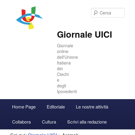
Cer
Giornale UICI
Giornale
online
dell'Unione
Italiana
dei
Ciechi
e
degli
Ipovedenti
Menu
Home Page
Editoriale
Le nostre attività
Vai
Vai
Accedi
principale
Collabora
Cultura
Scrivi alla redazione
al
al