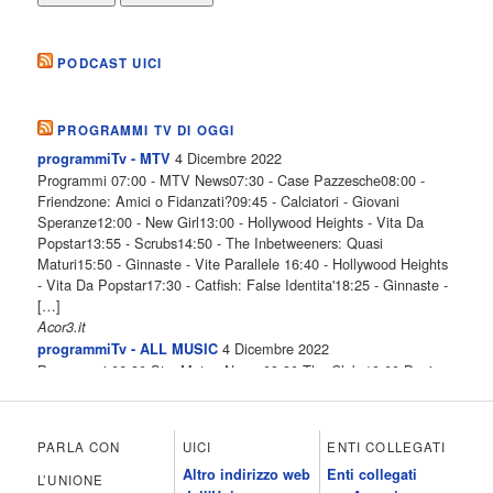
PODCAST UICI
PROGRAMMI TV DI OGGI
4 Dicembre 2022
programmiTv - MTV
Programmi 07:00 - MTV News07:30 - Case Pazzesche08:00 -
Friendzone: Amici o Fidanzati?09:45 - Calciatori - Giovani
Speranze12:00 - New Girl13:00 - Hollywood Heights - Vita Da
Popstar13:55 - Scrubs14:50 - The Inbetweeners: Quasi
Maturi15:50 - Ginnaste - Vite Parallele 16:40 - Hollywood Heights
- Vita Da Popstar17:30 - Catfish: False Identita'18:25 - Ginnaste -
[…]
Acor3.it
4 Dicembre 2022
programmiTv - ALL MUSIC
Programmi 06.30 Star.Meteo.News 09.30 The Club 10.00 Deejay
chiama Italia 12.00 Inbox 13.00 13.00 All News 13.05 Inbox 13.30
The Club 14.00 Community 15.00 All music loves you 16.00 16.00
All News 16.05 Rotazione musicale 19.00 All News 19.05 The
PARLA CON
UICI
ENTI COLLEGATI
Club 19.30 19.30 Human Guinea Pigs 20.00 Inbox 21.00 Code
Altro indirizzo web
Enti collegati
Monkeys 21.30 Sons of Butcher […]
L’UNIONE