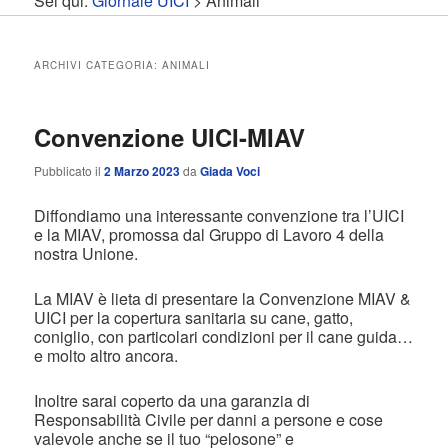
Sei qui:
Giornale UICI
>
Animali
contenuto
contenuto
principale
secondario
ARCHIVI CATEGORIA:
ANIMALI
Convenzione UICI-MIAV
Pubblicato il
2 Marzo 2023
da
Giada Voci
Diffondiamo una interessante convenzione tra l’UICI
e la MIAV, promossa dal Gruppo di Lavoro 4 della
nostra Unione.
La MIAV è lieta di presentare la Convenzione MIAV &
UICI per la copertura sanitaria su cane, gatto,
coniglio, con particolari condizioni per il cane guida…
e molto altro ancora.
Inoltre sarai coperto da una garanzia di
Responsabilità Civile per danni a persone e cose
valevole anche se il tuo “pelosone” e