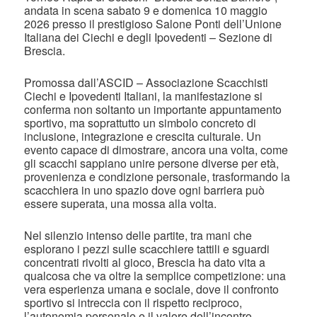
andata in scena sabato 9 e domenica 10 maggio
2026 presso il prestigioso Salone Ponti dell’Unione
Italiana dei Ciechi e degli Ipovedenti – Sezione di
Brescia.
Promossa dall’ASCID – Associazione Scacchisti
Ciechi e Ipovedenti Italiani, la manifestazione si
conferma non soltanto un importante appuntamento
sportivo, ma soprattutto un simbolo concreto di
inclusione, integrazione e crescita culturale. Un
evento capace di dimostrare, ancora una volta, come
gli scacchi sappiano unire persone diverse per età,
provenienza e condizione personale, trasformando la
scacchiera in uno spazio dove ogni barriera può
essere superata, una mossa alla volta.
Nel silenzio intenso delle partite, tra mani che
esplorano i pezzi sulle scacchiere tattili e sguardi
concentrati rivolti al gioco, Brescia ha dato vita a
qualcosa che va oltre la semplice competizione: una
vera esperienza umana e sociale, dove il confronto
sportivo si intreccia con il rispetto reciproco,
l’autonomia personale e il valore dell’incontro.