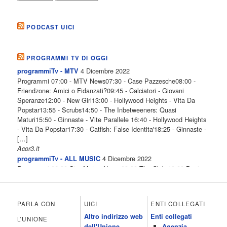
PODCAST UICI
PROGRAMMI TV DI OGGI
4 Dicembre 2022
programmiTv - MTV
Programmi 07:00 - MTV News07:30 - Case Pazzesche08:00 -
Friendzone: Amici o Fidanzati?09:45 - Calciatori - Giovani
Speranze12:00 - New Girl13:00 - Hollywood Heights - Vita Da
Popstar13:55 - Scrubs14:50 - The Inbetweeners: Quasi
Maturi15:50 - Ginnaste - Vite Parallele 16:40 - Hollywood Heights
- Vita Da Popstar17:30 - Catfish: False Identita'18:25 - Ginnaste -
[…]
Acor3.it
4 Dicembre 2022
programmiTv - ALL MUSIC
Programmi 06.30 Star.Meteo.News 09.30 The Club 10.00 Deejay
chiama Italia 12.00 Inbox 13.00 13.00 All News 13.05 Inbox 13.30
The Club 14.00 Community 15.00 All music loves you 16.00 16.00
All News 16.05 Rotazione musicale 19.00 All News 19.05 The
PARLA CON
UICI
ENTI COLLEGATI
Club 19.30 19.30 Human Guinea Pigs 20.00 Inbox 21.00 Code
Altro indirizzo web
Enti collegati
Monkeys 21.30 Sons of Butcher […]
L’UNIONE
dell'Unione
Agenzia
Acor3.it