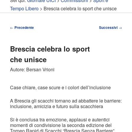
Sei qui:
Giornale UICI
>
Commissioni
>
Sport e
contenuto
contenuto
Tempo Libero
> Brescia celebra lo sport che unisce
principale
secondario
Navigazione
←
Precedente
Successivi
→
articolo
Brescia celebra lo sport
che unisce
Autore: Bersan Vrioni
Case chiare, case scure e i colori dell’inclusione
A Brescia gli scacchi tornano ad abbattere le barriere:
inclusione, amicizia e futuro sulla scacchiera
Si è conclusa tra emozione, applausi e autentici
momenti di condivisione la seconda edizione del
Torneo Rapid di Scacchi “Brescia Senza Barriere”,