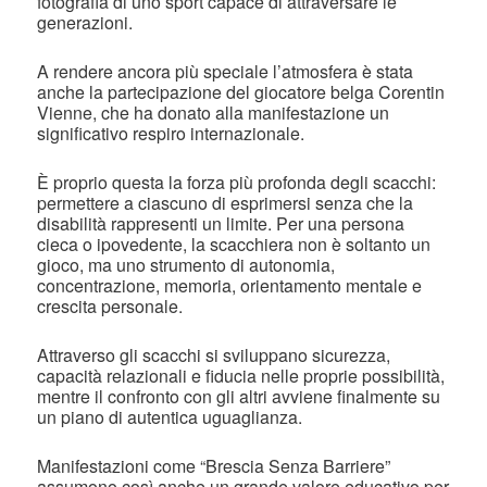
fotografia di uno sport capace di attraversare le
generazioni.
A rendere ancora più speciale l’atmosfera è stata
anche la partecipazione del giocatore belga Corentin
Vienne, che ha donato alla manifestazione un
significativo respiro internazionale.
È proprio questa la forza più profonda degli scacchi:
permettere a ciascuno di esprimersi senza che la
disabilità rappresenti un limite. Per una persona
cieca o ipovedente, la scacchiera non è soltanto un
gioco, ma uno strumento di autonomia,
concentrazione, memoria, orientamento mentale e
crescita personale.
Attraverso gli scacchi si sviluppano sicurezza,
capacità relazionali e fiducia nelle proprie possibilità,
mentre il confronto con gli altri avviene finalmente su
un piano di autentica uguaglianza.
Manifestazioni come “Brescia Senza Barriere”
assumono così anche un grande valore educativo per