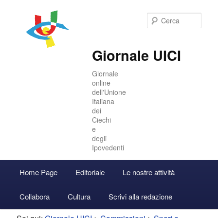
Cer
Giornale UICI
Giornale
online
dell'Unione
Italiana
dei
Ciechi
e
degli
Ipovedenti
Menu
Home Page
Editoriale
Le nostre attività
Vai
Vai
Accedi
principale
Collabora
Cultura
Scrivi alla redazione
al
al