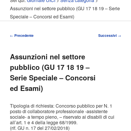
Sei qui:
Giornale UICI
>
Senza categoria
>
contenuto
contenuto
Assunzioni nel settore pubblico (GU 17 18 19 – Serie
Speciale – Concorsi ed Esami)
principale
secondario
Navigazione
←
Precedente
Successivi
→
articolo
Assunzioni nel settore
pubblico (GU 17 18 19 –
Serie Speciale – Concorsi
ed Esami)
Tipologia di richiesta: Concorso pubblico per N. 1
posto di collaboratore professionale -assistente
sociale- a tempo pieno, – riservato ai disabili di cui
all’art. 1 e 4 della legge 68/1999.
(rif. GU n. 17 del 27/02/2018)