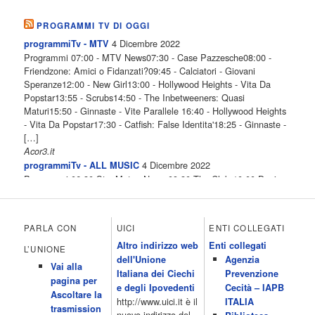
PROGRAMMI TV DI OGGI
4 Dicembre 2022
programmiTv - MTV
Programmi 07:00 - MTV News07:30 - Case Pazzesche08:00 -
Friendzone: Amici o Fidanzati?09:45 - Calciatori - Giovani
Speranze12:00 - New Girl13:00 - Hollywood Heights - Vita Da
Popstar13:55 - Scrubs14:50 - The Inbetweeners: Quasi
Maturi15:50 - Ginnaste - Vite Parallele 16:40 - Hollywood Heights
- Vita Da Popstar17:30 - Catfish: False Identita'18:25 - Ginnaste -
[…]
Acor3.it
4 Dicembre 2022
programmiTv - ALL MUSIC
Programmi 06.30 Star.Meteo.News 09.30 The Club 10.00 Deejay
chiama Italia 12.00 Inbox 13.00 13.00 All News 13.05 Inbox 13.30
The Club 14.00 Community 15.00 All music loves you 16.00 16.00
All News 16.05 Rotazione musicale 19.00 All News 19.05 The
PARLA CON
UICI
ENTI COLLEGATI
Club 19.30 19.30 Human Guinea Pigs 20.00 Inbox 21.00 Code
Altro indirizzo web
Enti collegati
Monkeys 21.30 Sons of Butcher […]
L’UNIONE
dell'Unione
Agenzia
Acor3.it
Vai alla
4 Dicembre 2022
Italiana dei Ciechi
Prevenzione
programmiTv - ITALIA 1
pagina per
Programmi 06.35 Cartoni Animati 09.05 Telefilm:Starsky & Hutch
e degli Ipovedenti
Cecità – IAPB
Ascoltare la
10.10 Telefilm:Supercar 12.15 12.15 Secondo voi 12.25 Studio
http://www.uici.it è il
ITALIA
trasmission
Aperto 13.00 Studio Sport 13.40 Cartoni animati 14.30 I Simpson
nuovo indirizzo del