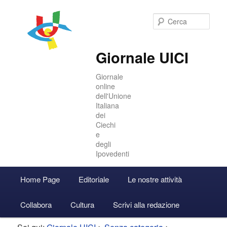
Cer
Giornale UICI
Giornale
online
dell'Unione
Italiana
dei
Ciechi
e
degli
Ipovedenti
Menu
Home Page
Editoriale
Le nostre attività
Vai
Vai
Accedi
principale
Collabora
Cultura
Scrivi alla redazione
al
al