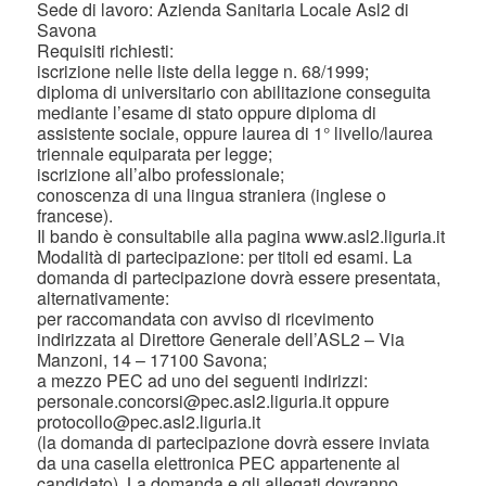
Sede di lavoro: Azienda Sanitaria Locale Asl2 di
Savona
Requisiti richiesti:
iscrizione nelle liste della legge n. 68/1999;
diploma di universitario con abilitazione conseguita
mediante l’esame di stato oppure diploma di
assistente sociale, oppure laurea di 1° livello/laurea
triennale equiparata per legge;
iscrizione all’albo professionale;
conoscenza di una lingua straniera (inglese o
francese).
Il bando è consultabile alla pagina www.asl2.liguria.it
Modalità di partecipazione: per titoli ed esami. La
domanda di partecipazione dovrà essere presentata,
alternativamente:
per raccomandata con avviso di ricevimento
indirizzata al Direttore Generale dell’ASL2 – Via
Manzoni, 14 – 17100 Savona;
a mezzo PEC ad uno dei seguenti indirizzi:
personale.concorsi@pec.asl2.liguria.it oppure
protocollo@pec.asl2.liguria.it
(la domanda di partecipazione dovrà essere inviata
da una casella elettronica PEC appartenente al
candidato). La domanda e gli allegati dovranno