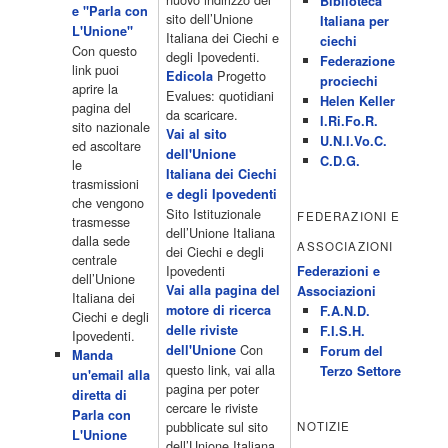
Biblioteca
e "Parla con
15.00 Telefilm:Paso adelante 15.55 15.55 Telefilm:Wildfire 16.50
sito dell’Unione
Italiana per
L'Unione"
Cartoni animati 18.30 Studio Aperto 19.05 Don Luca c'� 19.35
Italiana dei Ciechi e
ciechi
Con questo
19.35 Medici miei 20.05 Camera caf� 20.30 La ruota della
degli Ipovedenti.
Federazione
link puoi
fortuna 21.10 […]
Progetto
Edicola
prociechi
aprire la
Acor3.it
Evalues: quotidiani
Helen Keller
pagina del
4 Dicembre 2022
da scaricare.
programmiTv - LA 7
I.Ri.Fo.R.
sito nazionale
Programmi 06:00 - Tg La7/meteo/oroscopo/traffico06:55 - Movie
Vai al sito
U.N.I.Vo.C.
ed ascoltare
Flash07:00 - Omnibus ? Rassegna stampa07:30 - Tg La707:50 -
dell'Unione
C.D.G.
le
Omnibus09:50 - Coffee Break11:00 - L?aria che tira12:25 - I
Italiana dei Ciechi
trasmissioni
men� di Benedetta13:30 - Tg La714:00 - Tg La7 Cronache14:40 -
e degli Ipovedenti
che vengono
Telefilm: Le strade di San Francisco - Omicidio di primo grado -
Sito Istituzionale
FEDERAZIONI E
trasmesse
Una scuola di paura 16:30 […]
dell’Unione Italiana
dalla sede
ASSOCIAZIONI
Acor3.it
dei Ciechi e degli
centrale
4 Dicembre 2022
programmiTv - CANALE 5
Ipovedenti
Federazioni e
dell’Unione
Programmi 2/3 06.00 TG5/Traffico/Meteo/Borse e monete 08.00
Vai alla pagina del
Associazioni
Italiana dei
TG5 Mattina 08.40 Mattino Cinque(TG5-Ore 10) 11.00 Forum
motore di ricerca
F.A.N.D.
Ciechi e degli
13.00 2/3 13.00 TG5 13.40 Beautiful 14.10 Centovetrine 14.45
delle riviste
F.I.S.H.
Ipovedenti.
Uomini e donne 16.15 2/3 16.15 Amici 16.55 Pomeriggio
Con
dell'Unione
Forum del
Manda
cinque(All'interno: TG5-5 minuti 17.55) 18.50 Chi vuol essere
questo link, vai alla
Terzo Settore
un'email alla
milionario 20.00 2/3 20.00 TG5 20.30 Striscia la notizia 21.10
pagina per poter
diretta di
Telefilm:Amiche mie 23.30 2/3 […]
cercare le riviste
Parla con
Acor3.it
pubblicate sul sito
NOTIZIE
L'Unione
4 Dicembre 2022
programmiTv - RETE 4
dell’Unione Italiana