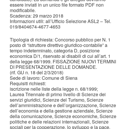
essere inviati in un unico file formato PDF non
modificabile.
Scadenza: 29 marzo 2018
Informazioni utili: all’Ufficio Selezione ASL2 – Tel.
019/8404674-4677-4653
Tipologia di richiesta: Concorso pubblico per N. 1
posto di “istruttore direttivo giuridico-contabile” a
tempo indeterminato, categoria D, posizione
economica D/1, riservato ai disabili di cui all’art. 1
della legge 68/1999. FISSAZIONE NUOVI TERMINI
DI PRESENTAZIONE DELLE DOMANDE.
(rif. GU n. 18 del 2/3/2018)
Sede di lavoro: Comune di Siena
Requisiti richiesti:
iscrizione nelle liste della legge n. 68/1999;
Laurea Triennale di primo livello di Scienze dei
servizi giuridici, Scienze del Turismo, Scienze
dell’amministrazione e dell’organizzazione, Scienze
dell’economia e della gestione aziendale, Scienze
della comunicazione, Scienze economiche, Scienze
politiche e delle relazioni internazionali, Scienze
sociali per la cooperazione, lo sviluppo e la pace,