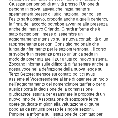
Giustizia per periodi di attività presso l’Unione di
persone in prova, attività che inizialmente si
sperimenterà presso gli uffici nazionali per poi, se
l’esito sarà positivo, proporla anche a quelli periferici,
la firma dell’accordo potrebbe avvenire alla presenza
anche del ministro Orlando. Girardi informa che è
stato deciso per il mese di settembre un
aggiornamento intensivo sulla nuova contabilità di un
rappresentante per ogni Consiglio regionale che
funga da riferimento per le sezioni territoriali. Il corso
si svolgerà in presenza presso un’unica sede in
modo da poter iniziare il 2018 tutti col nuovo sistema.
Zoccano informa sulle difficoltà di far sentire anche la
nostra voce nella definizione della nuova legge sul
Terzo Settore; riferisce sui contatti politici avuti
assieme al Vicepresidente al fine di ottenere un ruolo
nell’aggiornamento del nomenclatore tariffario per gli
ausili; riporta la decisione della commissione
giudicatrice istituita per esaminare le proposte di un
nuovo inno dell’Associazione di sottoporre le tre
opere giudicate migliori alla valutazione di giurie
popolari da istituirsi presso le singole sezioni.
Pimpinella informa sull’istituzione del comitato per il