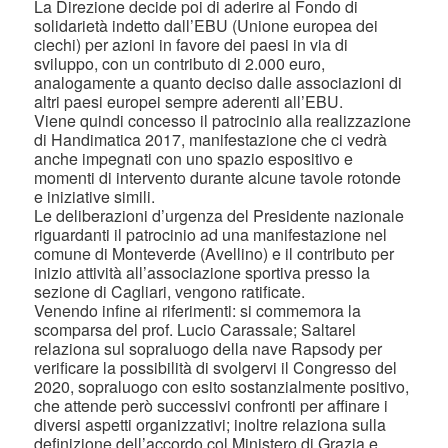
La Direzione decide poi di aderire al Fondo di
solidarietà indetto dall’EBU (Unione europea dei
ciechi) per azioni in favore dei paesi in via di
sviluppo, con un contributo di 2.000 euro,
analogamente a quanto deciso dalle associazioni di
altri paesi europei sempre aderenti all’EBU.
Viene quindi concesso il patrocinio alla realizzazione
di Handimatica 2017, manifestazione che ci vedrà
anche impegnati con uno spazio espositivo e
momenti di intervento durante alcune tavole rotonde
e iniziative simili.
Le deliberazioni d’urgenza del Presidente nazionale
riguardanti il patrocinio ad una manifestazione nel
comune di Monteverde (Avellino) e il contributo per
inizio attività all’associazione sportiva presso la
sezione di Cagliari, vengono ratificate.
Venendo infine ai riferimenti: si commemora la
scomparsa del prof. Lucio Carassale; Saltarel
relaziona sul sopraluogo della nave Rapsody per
verificare la possibilità di svolgervi il Congresso del
2020, sopraluogo con esito sostanzialmente positivo,
che attende però successivi confronti per affinare i
diversi aspetti organizzativi; inoltre relaziona sulla
definizione dell’accordo col Ministero di Grazia e