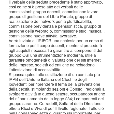
Il verbale della seduta precedente è stato approvato,
così come si è preso atto dei verbali delle
commissioni: gruppo docenti, commissione lavoro,
gruppo di gestione del Libro Parlato, gruppo di
realizzazione del network per la pluridisabilità,
commissione previdenza e pensionistica, gruppo di
gestione della webradio, commissione studi musicali,
commissione nuove attività lavorative.
Verrà inviata all’IRIFOR una richiesta per un corso di
formazione per il corpo docenti, mentre si procederà
agli acquisti necessari a garantire ai componenti del
gruppo OSI una strumentazione moderna, utile a
garantire omogeneità di valutazione dei siti internet
delle imprese, società ed enti che ne richiedono
l’attestazione di accessibilità.
Si passa quindi alla costituzione di un comitato pro
IAPB dell’Unione Italiana dei Ciechi e degli
Ipovedenti per riprendere il tema della prevenzione
della cecità, stimolando sezioni e Consigli regionali a
svolgere attività in questo settore, occupandosi anche
del rifinanziamento della legge 284; i componenti del
gruppo saranno: Corradetti, Saltarel della Direzione,
oltre a Ricci e Vivaldi per il livello regionale. Tutto ciò
nella consapevolezza di quanto sia importante, per