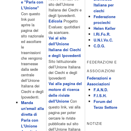
e "Parla con
15.00 Telefilm:Paso adelante 15.55 15.55 Telefilm:Wildfire 16.50
sito dell’Unione
Italiana per
L'Unione"
Cartoni animati 18.30 Studio Aperto 19.05 Don Luca c'� 19.35
Italiana dei Ciechi e
ciechi
Con questo
19.35 Medici miei 20.05 Camera caf� 20.30 La ruota della
degli Ipovedenti.
Federazione
link puoi
fortuna 21.10 […]
Progetto
Edicola
prociechi
aprire la
Acor3.it
Evalues: quotidiani
Helen Keller
pagina del
4 Dicembre 2022
da scaricare.
programmiTv - LA 7
I.Ri.Fo.R.
sito nazionale
Programmi 06:00 - Tg La7/meteo/oroscopo/traffico06:55 - Movie
Vai al sito
U.N.I.Vo.C.
ed ascoltare
Flash07:00 - Omnibus ? Rassegna stampa07:30 - Tg La707:50 -
dell'Unione
C.D.G.
le
Omnibus09:50 - Coffee Break11:00 - L?aria che tira12:25 - I
Italiana dei Ciechi
trasmissioni
men� di Benedetta13:30 - Tg La714:00 - Tg La7 Cronache14:40 -
e degli Ipovedenti
che vengono
Telefilm: Le strade di San Francisco - Omicidio di primo grado -
Sito Istituzionale
FEDERAZIONI E
trasmesse
Una scuola di paura 16:30 […]
dell’Unione Italiana
dalla sede
ASSOCIAZIONI
Acor3.it
dei Ciechi e degli
centrale
4 Dicembre 2022
programmiTv - CANALE 5
Ipovedenti
Federazioni e
dell’Unione
Programmi 2/3 06.00 TG5/Traffico/Meteo/Borse e monete 08.00
Vai alla pagina del
Associazioni
Italiana dei
TG5 Mattina 08.40 Mattino Cinque(TG5-Ore 10) 11.00 Forum
motore di ricerca
F.A.N.D.
Ciechi e degli
13.00 2/3 13.00 TG5 13.40 Beautiful 14.10 Centovetrine 14.45
delle riviste
F.I.S.H.
Ipovedenti.
Uomini e donne 16.15 2/3 16.15 Amici 16.55 Pomeriggio
Con
dell'Unione
Forum del
Manda
cinque(All'interno: TG5-5 minuti 17.55) 18.50 Chi vuol essere
questo link, vai alla
Terzo Settore
un'email alla
milionario 20.00 2/3 20.00 TG5 20.30 Striscia la notizia 21.10
pagina per poter
diretta di
Telefilm:Amiche mie 23.30 2/3 […]
cercare le riviste
Parla con
Acor3.it
pubblicate sul sito
NOTIZIE
L'Unione
4 Dicembre 2022
programmiTv - RETE 4
dell’Unione Italiana