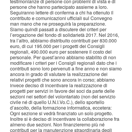
testimonianze di persone con problemi di vista e di
persone che hanno partecipato assieme a loro.
Seguiranno lettere di conferma a chi ha ottenuto il
contributo e comunicazioni ufficiali sul Convegno
man mano che ne proseguirà la preparazione.
Siamo quindi passati a discutere dei criteri per
l’erogazione del fondo di solidarietà 2017. Nel 2016,
tra l’altro, abbiamo distribuito contributi per 830.000
euro, di cui 195.000 per i progetti dei Consigli
regionali, 490.000 euro per sostenere il costo del
personale. Per quest’anno abbiamo stabilito di non
modificare i criteri per i Consigli regionali dato che i
contributi sono loro pervenuti a fine anno e non siamo
ancora in grado di valutare la realizzazione dei
relativi progetti che sono ancora in corso; abbiamo
invece deciso di incentivare la realizzazione di
progetti per servizi in favore dei soci da parte delle
sezioni nei settori del volontariato (non del servizio
civile né di quello U.N.I.Vo.C.), dello sportello
d’ascolto, della formazione informatica, eccetera:
Ogni sezione si vedrà finanziato un solo progetto.
Inoltre si è deciso di incentivare la collaborazione fra
almeno due sezioni. Non finanzieremo più né
contributi per la manutenzione straordinaria degli