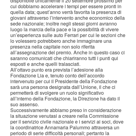
disponibile unicamente il 20 settembre prossimo per
cui dobbiamo accelerare i tempi per essere pronti in
quella data; quest’anno verrà favorita la presenza di
giovani attraverso l’intervento anche economico della
sede nazionale; inoltre negli stessi giorni avranno
luogo la marcia della pace e la possibilità di vivere
un’esperienza sulle auto Ferrari per cui le sezioni che
lo volessero potrebbero anche immaginare una
presenza nella capitale non solo riferita
all’assegnazione del premio. Anche in questo caso ci
saranno comunicati che chiariranno tutti i punti qui
esposti e anche quelli tralasciati.
All’ottavo punto era prevista l’adesione alla
Fondazione Lia e, tenuto conto dell’accordo
intervenuto per cui il Presidente della Fondazione
sarà una persona designata dall’Unione, il che ci
permetterà di svolgere un ruolo significativo
all’interno della Fondazione, la Direzione ha dato il
suo assenso.
Successivamente abbiamo preso in considerazione
la situazione venutasi a creare nella Commissione
per il servizio civile nazionale e i servizi ai soci, dove
la coordinatrice Annamaria Palummo attraversa un
periodo di serie difficoltà personali; pertanto la