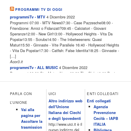
PROGRAMMI TV DI OGGI
4 Dicembre 2022
programmiTv - MTV
Programmi 07:00 - MTV News07:30 - Case Pazzesche08:00 -
Friendzone: Amici o Fidanzati?09:45 - Calciatori - Giovani
Speranze12:00 - New Girl13:00 - Hollywood Heights - Vita Da
Popstar13:55 - Scrubs14:50 - The Inbetweeners: Quasi
Maturi15:50 - Ginnaste - Vite Parallele 16:40 - Hollywood Heights
- Vita Da Popstar17:30 - Catfish: False Identita'18:25 - Ginnaste -
[…]
Acor3.it
4 Dicembre 2022
programmiTv - ALL MUSIC
Programmi 06.30 Star.Meteo.News 09.30 The Club 10.00 Deejay
chiama Italia 12.00 Inbox 13.00 13.00 All News 13.05 Inbox 13.30
The Club 14.00 Community 15.00 All music loves you 16.00 16.00
All News 16.05 Rotazione musicale 19.00 All News 19.05 The
PARLA CON
UICI
ENTI COLLEGATI
Club 19.30 19.30 Human Guinea Pigs 20.00 Inbox 21.00 Code
Altro indirizzo web
Enti collegati
Monkeys 21.30 Sons of Butcher […]
L’UNIONE
dell'Unione
Agenzia
Acor3.it
Vai alla
4 Dicembre 2022
Italiana dei Ciechi
Prevenzione
programmiTv - ITALIA 1
pagina per
Programmi 06.35 Cartoni Animati 09.05 Telefilm:Starsky & Hutch
e degli Ipovedenti
Cecità – IAPB
Ascoltare la
10.10 Telefilm:Supercar 12.15 12.15 Secondo voi 12.25 Studio
http://www.uici.it è il
ITALIA
trasmission
Aperto 13.00 Studio Sport 13.40 Cartoni animati 14.30 I Simpson
nuovo indirizzo del
Biblioteca