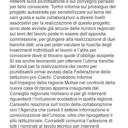
network sulla pluridisabilità e sul convegno pensato
per farlo conoscere. Tortini informa sul prosieguo del
progetto autostrade per sensibilizzare sul tema dei
cani guida e sulle collaborazioni a diversi livelli
associativi per la realizzazione di questo progetto;
sono state avviate già alcune delle riunioni regionali
sui temi del lavoro poste in essere dall’apposita
commissione, per giungere alla realizzazione di due
banche dati: una per poter valutare la riuscita degli
inserimenti individuali al lavoro e l’altra per
conoscere dove si trovano quote d’obbligo scoperte.
Si sta anche lavorando per ottenere l’ultima tranche
dei fondi per la realizzazione del centro per
pluridisabili ormai avviato dalla Federazione delle
Istituzioni pro Ciechi. Condidorio informa
sull’impegno della regione Molise nei confronti della
nuova casa di riposo appena inaugurata dal
Consiglio regionale molisano e per gli interventi
riguardanti l’inclusione scolastica in quella regione.
Caravello relaziona sull’inizio della collaborazione
con l’Agenzia che curerà il settore informazione e
comunicazione dell’Unione, oltre che riprogettare il
sito istituzionale. Corradetti comunica l’adesione di
tutti i nominati al tavolo tecnico per interventi