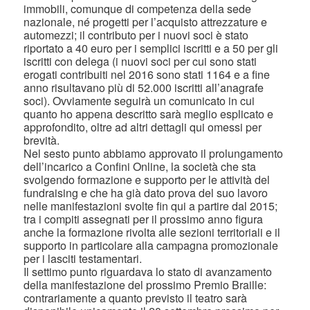
immobili, comunque di competenza della sede
nazionale, né progetti per l’acquisto attrezzature e
automezzi; il contributo per i nuovi soci è stato
riportato a 40 euro per i semplici iscritti e a 50 per gli
iscritti con delega (i nuovi soci per cui sono stati
erogati contribuiti nel 2016 sono stati 1164 e a fine
anno risultavano più di 52.000 iscritti all’anagrafe
soci). Ovviamente seguirà un comunicato in cui
quanto ho appena descritto sarà meglio esplicato e
approfondito, oltre ad altri dettagli qui omessi per
brevità.
Nel sesto punto abbiamo approvato il prolungamento
dell’incarico a Confini Online, la società che sta
svolgendo formazione e supporto per le attività del
fundraising e che ha già dato prova del suo lavoro
nelle manifestazioni svolte fin qui a partire dal 2015;
tra i compiti assegnati per il prossimo anno figura
anche la formazione rivolta alle sezioni territoriali e il
supporto in particolare alla campagna promozionale
per i lasciti testamentari.
Il settimo punto riguardava lo stato di avanzamento
della manifestazione del prossimo Premio Braille:
contrariamente a quanto previsto il teatro sarà