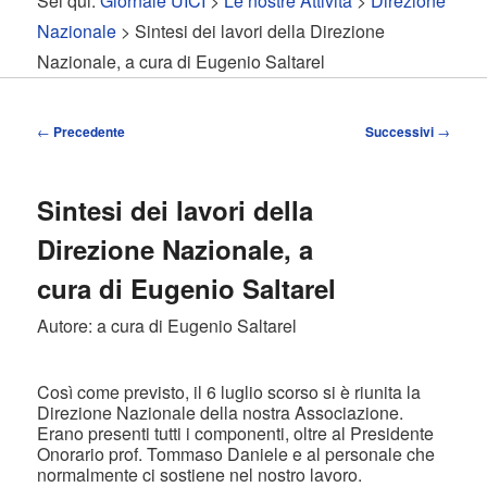
Sei qui:
Giornale UICI
>
Le nostre Attività
>
Direzione
contenuto
contenuto
Nazionale
> Sintesi dei lavori della Direzione
Nazionale, a cura di Eugenio Saltarel
principale
secondario
Navigazione
←
Precedente
Successivi
→
articolo
Sintesi dei lavori della
Direzione Nazionale, a
cura di Eugenio Saltarel
Autore: a cura di Eugenio Saltarel
Così come previsto, il 6 luglio scorso si è riunita la
Direzione Nazionale della nostra Associazione.
Erano presenti tutti i componenti, oltre al Presidente
Onorario prof. Tommaso Daniele e al personale che
normalmente ci sostiene nel nostro lavoro.