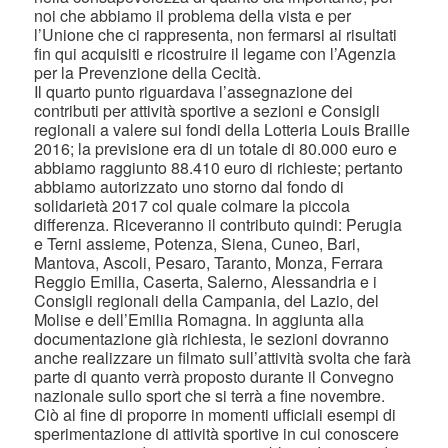
noi che abbiamo il problema della vista e per
l’Unione che ci rappresenta, non fermarsi ai risultati
fin qui acquisiti e ricostruire il legame con l’Agenzia
per la Prevenzione della Cecità.
Il quarto punto riguardava l’assegnazione dei
contributi per attività sportive a sezioni e Consigli
regionali a valere sui fondi della Lotteria Louis Braille
2016; la previsione era di un totale di 80.000 euro e
abbiamo raggiunto 88.410 euro di richieste; pertanto
abbiamo autorizzato uno storno dal fondo di
solidarietà 2017 col quale colmare la piccola
differenza. Riceveranno il contributo quindi: Perugia
e Terni assieme, Potenza, Siena, Cuneo, Bari,
Mantova, Ascoli, Pesaro, Taranto, Monza, Ferrara
Reggio Emilia, Caserta, Salerno, Alessandria e i
Consigli regionali della Campania, del Lazio, del
Molise e dell’Emilia Romagna. In aggiunta alla
documentazione già richiesta, le sezioni dovranno
anche realizzare un filmato sull’attività svolta che farà
parte di quanto verrà proposto durante il Convegno
nazionale sullo sport che si terrà a fine novembre.
Ciò al fine di proporre in momenti ufficiali esempi di
sperimentazione di attività sportive in cui conoscere