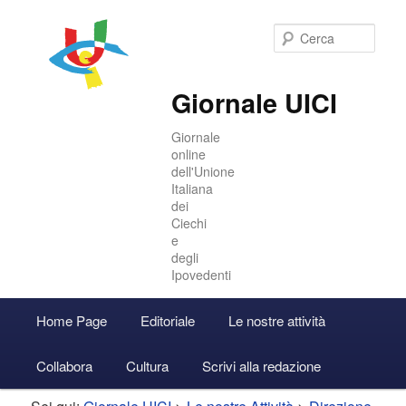
Cer
Giornale UICI
Giornale
online
dell'Unione
Italiana
dei
Ciechi
e
degli
Ipovedenti
Menu
Home Page
Editoriale
Le nostre attività
Vai
Vai
Accedi
principale
Collabora
Cultura
Scrivi alla redazione
al
al