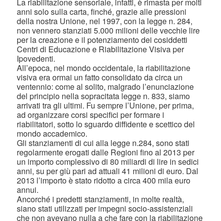
La riabilitazione sensoriale, infatti, è rimasta per molti
anni solo sulla carta, finché, grazie alle pressioni
della nostra Unione, nel 1997, con la legge n. 284,
non vennero stanziati 5.000 milioni delle vecchie lire
per la creazione e il potenziamento dei cosiddetti
Centri di Educazione e Riabilitazione Visiva per
Ipovedenti.
All’epoca, nel mondo occidentale, la riabilitazione
visiva era ormai un fatto consolidato da circa un
ventennio: come al solito, malgrado l’enunciazione
del principio nella sopracitata legge n. 833, siamo
arrivati tra gli ultimi. Fu sempre l’Unione, per prima,
ad organizzare corsi specifici per formare i
riabilitatori, sotto lo sguardo diffidente e scettico del
mondo accademico.
Gli stanziamenti di cui alla legge n.284, sono stati
regolarmente erogati dalle Regioni fino al 2013 per
un importo complessivo di 80 miliardi di lire in sedici
anni, su per giù pari ad attuali 41 milioni di euro. Dal
2013 l’importo è stato ridotto a circa 400 mila euro
annui.
Ancorché i predetti stanziamenti, in molte realtà,
siano stati utilizzati per impegni socio-assistenziali
che non avevano nulla a che fare con la riabilitazione