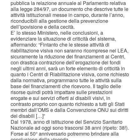
pubblica la relazione annuale al Parlamento relativa
alla legge 284/97, un documento che descrive tutte le
attività istituzionali messe in campo, durante l’anno,
riconducibili alla gestione della prevenzione
dell’ipovisione e della cecità.
E’ lo stesso Ministero, nelle conclusioni, a
evidenziare la situazione di criticità del sistema,
affermando: “Fintanto che le stesse attività di
riabilitazione visiva non saranno ricomprese nei LEA,
sicuramente la riduzione dei finanziamenti ai Centri,
con drastica contrazione dell’erogazione dei fondi
negli ultimi anni, sarà un forte elemento di criticità in
quanto i Centri di Riabilitazione visiva, come richiesto
dalla normativa, programmano tutte le attività sulla
base dei finanziamenti che ricevono. Il taglio delle
risorse quindi potrà impattare sulle prestazioni
erogate e sui servizi offerti ai disabili visivi, in
contrasto proprio con quanto richiesto a tutti gli Stati
membri dall’OMS e dalla Convenzione ONU sui diritti
dei disabili […]”
Dal 1978, anno di istituzione del Servizio Sanitario
Nazionale ad oggi sono trascorsi 38 anni (ripeto: 38!).
Forse al 50° anniversario potremmo brindare alla
conclusione della vicenda.