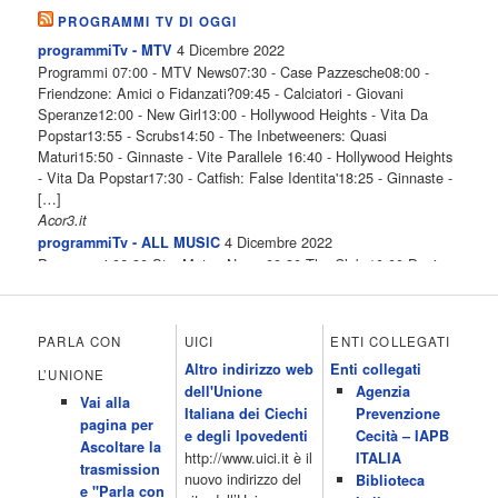
PROGRAMMI TV DI OGGI
4 Dicembre 2022
programmiTv - MTV
Programmi 07:00 - MTV News07:30 - Case Pazzesche08:00 -
Friendzone: Amici o Fidanzati?09:45 - Calciatori - Giovani
Speranze12:00 - New Girl13:00 - Hollywood Heights - Vita Da
Popstar13:55 - Scrubs14:50 - The Inbetweeners: Quasi
Maturi15:50 - Ginnaste - Vite Parallele 16:40 - Hollywood Heights
- Vita Da Popstar17:30 - Catfish: False Identita'18:25 - Ginnaste -
[…]
Acor3.it
4 Dicembre 2022
programmiTv - ALL MUSIC
Programmi 06.30 Star.Meteo.News 09.30 The Club 10.00 Deejay
chiama Italia 12.00 Inbox 13.00 13.00 All News 13.05 Inbox 13.30
The Club 14.00 Community 15.00 All music loves you 16.00 16.00
All News 16.05 Rotazione musicale 19.00 All News 19.05 The
PARLA CON
UICI
ENTI COLLEGATI
Club 19.30 19.30 Human Guinea Pigs 20.00 Inbox 21.00 Code
Altro indirizzo web
Enti collegati
Monkeys 21.30 Sons of Butcher […]
L’UNIONE
dell'Unione
Agenzia
Acor3.it
Vai alla
4 Dicembre 2022
Italiana dei Ciechi
Prevenzione
programmiTv - ITALIA 1
pagina per
Programmi 06.35 Cartoni Animati 09.05 Telefilm:Starsky & Hutch
e degli Ipovedenti
Cecità – IAPB
Ascoltare la
10.10 Telefilm:Supercar 12.15 12.15 Secondo voi 12.25 Studio
http://www.uici.it è il
ITALIA
trasmission
Aperto 13.00 Studio Sport 13.40 Cartoni animati 14.30 I Simpson
nuovo indirizzo del
Biblioteca
e "Parla con