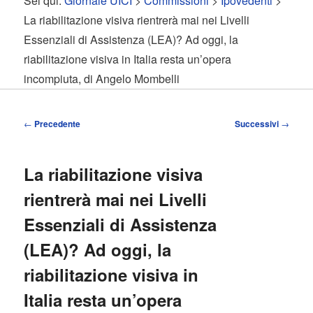
Sei qui:
Giornale UICI
>
Commissioni
>
Ipovedenti
>
contenuto
contenuto
La riabilitazione visiva rientrerà mai nei Livelli
Essenziali di Assistenza (LEA)? Ad oggi, la
principale
secondario
riabilitazione visiva in Italia resta un’opera
incompiuta, di Angelo Mombelli
Navigazione
←
Precedente
Successivi
→
articolo
La riabilitazione visiva
rientrerà mai nei Livelli
Essenziali di Assistenza
(LEA)? Ad oggi, la
riabilitazione visiva in
Italia resta un’opera