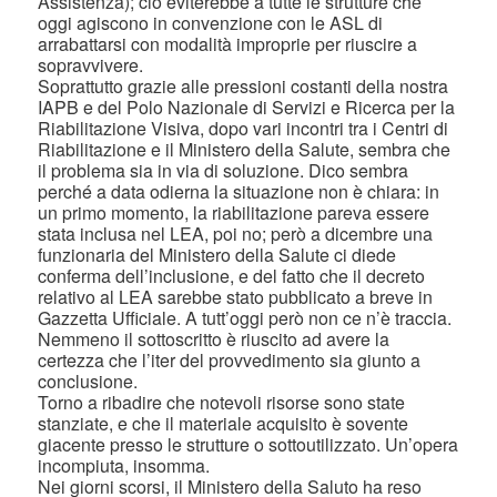
Assistenza); ciò eviterebbe a tutte le strutture che
oggi agiscono in convenzione con le ASL di
arrabattarsi con modalità improprie per riuscire a
sopravvivere.
Soprattutto grazie alle pressioni costanti della nostra
IAPB e del Polo Nazionale di Servizi e Ricerca per la
Riabilitazione Visiva, dopo vari incontri tra i Centri di
Riabilitazione e il Ministero della Salute, sembra che
il problema sia in via di soluzione. Dico sembra
perché a data odierna la situazione non è chiara: in
un primo momento, la riabilitazione pareva essere
stata inclusa nel LEA, poi no; però a dicembre una
funzionaria del Ministero della Salute ci diede
conferma dell’inclusione, e del fatto che il decreto
relativo al LEA sarebbe stato pubblicato a breve in
Gazzetta Ufficiale. A tutt’oggi però non ce n’è traccia.
Nemmeno il sottoscritto è riuscito ad avere la
certezza che l’iter del provvedimento sia giunto a
conclusione.
Torno a ribadire che notevoli risorse sono state
stanziate, e che il materiale acquisito è sovente
giacente presso le strutture o sottoutilizzato. Un’opera
incompiuta, insomma.
Nei giorni scorsi, il Ministero della Saluto ha reso