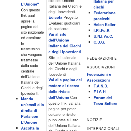
15.00 Telefilm:Paso adelante 15.55 15.55 Telefilm:Wildfire 16.50
sito dell’Unione
Italiana per
L'Unione"
Cartoni animati 18.30 Studio Aperto 19.05 Don Luca c'� 19.35
Italiana dei Ciechi e
ciechi
Con questo
19.35 Medici miei 20.05 Camera caf� 20.30 La ruota della
degli Ipovedenti.
Federazione
link puoi
fortuna 21.10 […]
Progetto
Edicola
prociechi
aprire la
Acor3.it
Evalues: quotidiani
Helen Keller
pagina del
4 Dicembre 2022
da scaricare.
programmiTv - LA 7
I.Ri.Fo.R.
sito nazionale
Programmi 06:00 - Tg La7/meteo/oroscopo/traffico06:55 - Movie
Vai al sito
U.N.I.Vo.C.
ed ascoltare
Flash07:00 - Omnibus ? Rassegna stampa07:30 - Tg La707:50 -
dell'Unione
C.D.G.
le
Omnibus09:50 - Coffee Break11:00 - L?aria che tira12:25 - I
Italiana dei Ciechi
trasmissioni
men� di Benedetta13:30 - Tg La714:00 - Tg La7 Cronache14:40 -
e degli Ipovedenti
che vengono
Telefilm: Le strade di San Francisco - Omicidio di primo grado -
Sito Istituzionale
FEDERAZIONI E
trasmesse
Una scuola di paura 16:30 […]
dell’Unione Italiana
dalla sede
ASSOCIAZIONI
Acor3.it
dei Ciechi e degli
centrale
4 Dicembre 2022
programmiTv - CANALE 5
Ipovedenti
Federazioni e
dell’Unione
Programmi 2/3 06.00 TG5/Traffico/Meteo/Borse e monete 08.00
Vai alla pagina del
Associazioni
Italiana dei
TG5 Mattina 08.40 Mattino Cinque(TG5-Ore 10) 11.00 Forum
motore di ricerca
F.A.N.D.
Ciechi e degli
13.00 2/3 13.00 TG5 13.40 Beautiful 14.10 Centovetrine 14.45
delle riviste
F.I.S.H.
Ipovedenti.
Uomini e donne 16.15 2/3 16.15 Amici 16.55 Pomeriggio
Con
dell'Unione
Forum del
Manda
cinque(All'interno: TG5-5 minuti 17.55) 18.50 Chi vuol essere
questo link, vai alla
Terzo Settore
un'email alla
milionario 20.00 2/3 20.00 TG5 20.30 Striscia la notizia 21.10
pagina per poter
diretta di
Telefilm:Amiche mie 23.30 2/3 […]
cercare le riviste
Parla con
Acor3.it
pubblicate sul sito
NOTIZIE
L'Unione
4 Dicembre 2022
programmiTv - RETE 4
dell’Unione Italiana
Ascolta la
INTERNAZIONALI
Programmi 05.40 TG4-Rassegna stampa 05.55 Secondo
dei Ciechi e degli