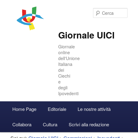
Cer
Giornale UICI
Giornale
online
dell'Unione
Italiana
dei
Ciechi
e
degli
Ipovedenti
Menu
Home Page
Editoriale
Le nostre attività
Vai
Vai
Accedi
principale
Collabora
Cultura
Scrivi alla redazione
al
al