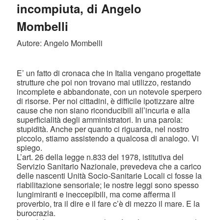
incompiuta, di Angelo
Mombelli
Autore: Angelo Mombelli
E’ un fatto di cronaca che in Italia vengano progettate
strutture che poi non trovano mai utilizzo, restando
incomplete e abbandonate, con un notevole sperpero
di risorse. Per noi cittadini, è difficile ipotizzare altre
cause che non siano riconducibili all’incuria e alla
superficialità degli amministratori. In una parola:
stupidità. Anche per quanto ci riguarda, nel nostro
piccolo, stiamo assistendo a qualcosa di analogo. Vi
spiego.
L’art. 26 della legge n.833 del 1978, istitutiva del
Servizio Sanitario Nazionale, prevedeva che a carico
delle nascenti Unità Socio-Sanitarie Locali ci fosse la
riabilitazione sensoriale; le nostre leggi sono spesso
lungimiranti e ineccepibili, ma come afferma il
proverbio, tra il dire e il fare c’è di mezzo il mare. E la
burocrazia.