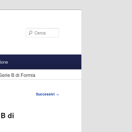
Cerca
zione
 Serie B di Formia
Successivi
→
 B di