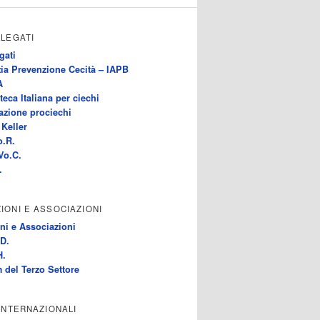
LLEGATI
gati
ia Prevenzione Cecità – IAPB
A
teca Italiana per ciechi
azione prociechi
Keller
o.R.
Vo.C.
.
IONI E ASSOCIAZIONI
ni e Associazioni
D.
H.
 del Terzo Settore
 INTERNAZIONALI