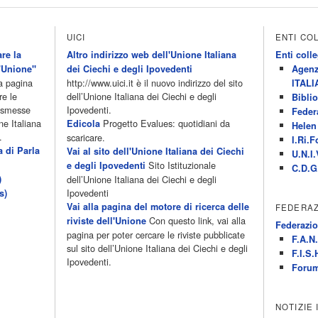
UICI
ENTI CO
re la
Altro indirizzo web dell'Unione Italiana
Enti colle
'Unione"
dei Ciechi e degli Ipovedenti
Agenz
la pagina
http://www.uici.it è il nuovo indirizzo del sito
ITALI
re le
dell’Unione Italiana dei Ciechi e degli
Biblio
rasmesse
Ipovedenti.
Feder
ne Italiana
Progetto Evalues: quotidiani da
Edicola
Helen 
.
scaricare.
I.Ri.F
a di Parla
Vai al sito dell'Unione Italiana dei Ciechi
U.N.I.
Sito Istituzionale
e degli Ipovedenti
C.D.G
)
dell’Unione Italiana dei Ciechi e degli
Ipovedenti
s)
Vai alla pagina del motore di ricerca delle
FEDERAZ
Con questo link, vai alla
riviste dell'Unione
Federazio
pagina per poter cercare le riviste pubblicate
F.A.N.
sul sito dell’Unione Italiana dei Ciechi e degli
F.I.S.
Ipovedenti.
Forum
NOTIZIE