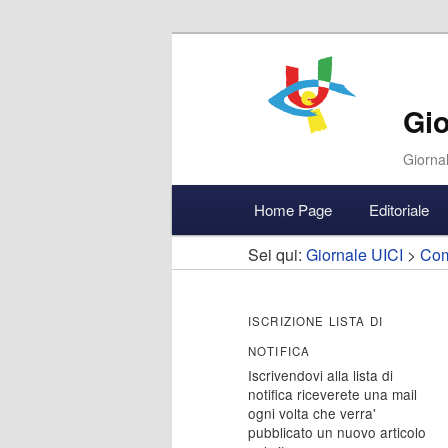
Gio
Giornal
Menu
Home Page
Editoriale
Vai
Vai
Accedi
principale
Sei qui:
Giornale UICI
>
Com
al
al
contenuto
contenuto
ISCRIZIONE LISTA DI
NOTIFICA
principale
secondario
Iscrivendovi alla lista di
notifica riceverete una mail
ogni volta che verra'
pubblicato un nuovo articolo