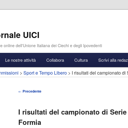
rnale UICI
e online dell'Unione Italiana dei Ciechi e degli Ipovedenti
Le nostre attività
Collabora
Cultura
Scrivi alla reda
missioni
>
Sport e Tempo Libero
> I risultati del campionato di
Navigazione
←
Precedente
articolo
I risultati del campionato di Serie
Formia