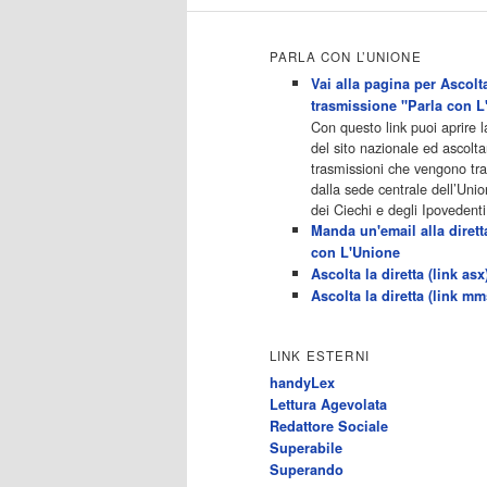
Maturi15:50 - Ginnaste - Vite
Parallele 16:40 - Hollywood
Heights - Vita Da Popstar17:30 -
PARLA CON L’UNIONE
Catfish: False Identita'18:25 -
Ginnaste - […]
Vai alla pagina per Ascolta
Acor3.it
trasmissione "Parla con L
4
programmiTv - ALL MUSIC
Con questo link puoi aprire 
Dicembre 2022
del sito nazionale ed ascolta
Programmi 06.30
trasmissioni che vengono t
Star.Meteo.News 09.30 The
dalla sede centrale dell’Unio
Club 10.00 Deejay chiama Italia
dei Ciechi e degli Ipovedenti
12.00 Inbox 13.00 13.00 All
Manda un'email alla dirett
News 13.05 Inbox 13.30 The
con L'Unione
Club 14.00 Community 15.00 All
Ascolta la diretta (link asx
music loves you 16.00 16.00 All
Ascolta la diretta (link mm
News 16.05 Rotazione musicale
19.00 All News 19.05 The Club
19.30 19.30 Human Guinea Pigs
LINK ESTERNI
20.00 Inbox 21.00 Code
handyLex
Monkeys 21.30 Sons of Butcher
Lettura Agevolata
[…]
Redattore Sociale
Acor3.it
Superabile
4
programmiTv - ITALIA 1
Superando
Dicembre 2022