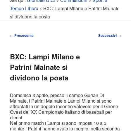
Sei qui:
Giornale UICI
>
Commissioni
>
Sport e
contenuto
contenuto
Tempo Libero
> BXC: Lampi Milano e Patrini Malnate
si dividono la posta
principale
secondario
Navigazione
←
Precedente
Successivi
→
articolo
BXC: Lampi Milano e
Patrini Malnate si
dividono la posta
Domenica 3 aprile, presso il campo Gurian Di
Malnate, i Patrini Malnate e Lampi Milano si sono
affrontati in un doppio incontro valevole per il Girone
Ovest del XX Campionato Italiano di baseball per
ciechi.
Nel primo match i Lampi si sono imposti 10 a 3,
mentre i Patrini hanno avuto la meglio, nella seconda