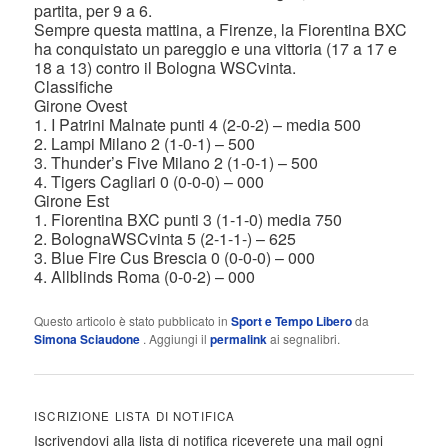
partita, per 9 a 6.
Sempre questa mattina, a Firenze, la Fiorentina BXC
ha conquistato un pareggio e una vittoria (17 a 17 e
18 a 13) contro il Bologna WSCvinta.
Classifiche
Girone Ovest
1. I Patrini Malnate punti 4 (2-0-2) – media 500
2. Lampi Milano 2 (1-0-1) – 500
3. Thunder’s Five Milano 2 (1-0-1) – 500
4. Tigers Cagliari 0 (0-0-0) – 000
Girone Est
1. Fiorentina BXC punti 3 (1-1-0) media 750
2. BolognaWSCvinta 5 (2-1-1-) – 625
3. Blue Fire Cus Brescia 0 (0-0-0) – 000
4. Allblinds Roma (0-0-2) – 000
Questo articolo è stato pubblicato in
Sport e Tempo Libero
da
Simona Sciaudone
. Aggiungi il
permalink
ai segnalibri.
ISCRIZIONE LISTA DI NOTIFICA
Iscrivendovi alla lista di notifica riceverete una mail ogni