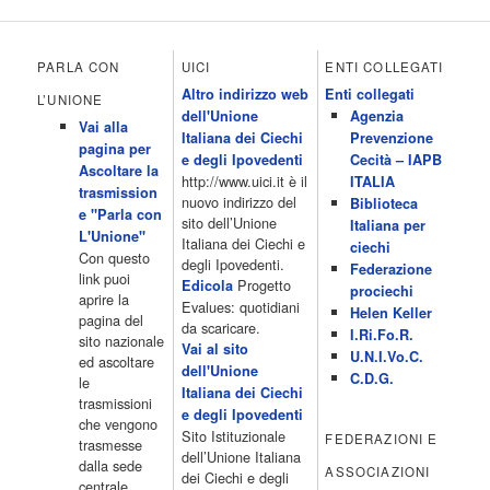
chiama Italia 12.00 Inbox 13.00 13.00 All News 13.05 Inbox 13.30
The Club 14.00 Community 15.00 All music loves you 16.00 16.00
All News 16.05 Rotazione musicale 19.00 All News 19.05 The
PARLA CON
UICI
ENTI COLLEGATI
Club 19.30 19.30 Human Guinea Pigs 20.00 Inbox 21.00 Code
Altro indirizzo web
Enti collegati
Monkeys 21.30 Sons of Butcher […]
L’UNIONE
dell'Unione
Agenzia
Acor3.it
Vai alla
4 Dicembre 2022
Italiana dei Ciechi
Prevenzione
programmiTv - ITALIA 1
pagina per
Programmi 06.35 Cartoni Animati 09.05 Telefilm:Starsky & Hutch
e degli Ipovedenti
Cecità – IAPB
Ascoltare la
10.10 Telefilm:Supercar 12.15 12.15 Secondo voi 12.25 Studio
http://www.uici.it è il
ITALIA
trasmission
Aperto 13.00 Studio Sport 13.40 Cartoni animati 14.30 I Simpson
nuovo indirizzo del
Biblioteca
e "Parla con
15.00 Telefilm:Paso adelante 15.55 15.55 Telefilm:Wildfire 16.50
sito dell’Unione
Italiana per
L'Unione"
Cartoni animati 18.30 Studio Aperto 19.05 Don Luca c'� 19.35
Italiana dei Ciechi e
ciechi
Con questo
19.35 Medici miei 20.05 Camera caf� 20.30 La ruota della
degli Ipovedenti.
Federazione
link puoi
fortuna 21.10 […]
Progetto
Edicola
prociechi
aprire la
Acor3.it
Evalues: quotidiani
Helen Keller
pagina del
4 Dicembre 2022
da scaricare.
programmiTv - LA 7
I.Ri.Fo.R.
sito nazionale
Programmi 06:00 - Tg La7/meteo/oroscopo/traffico06:55 - Movie
Vai al sito
U.N.I.Vo.C.
ed ascoltare
Flash07:00 - Omnibus ? Rassegna stampa07:30 - Tg La707:50 -
dell'Unione
C.D.G.
le
Omnibus09:50 - Coffee Break11:00 - L?aria che tira12:25 - I
Italiana dei Ciechi
trasmissioni
men� di Benedetta13:30 - Tg La714:00 - Tg La7 Cronache14:40 -
e degli Ipovedenti
che vengono
Telefilm: Le strade di San Francisco - Omicidio di primo grado -
Sito Istituzionale
FEDERAZIONI E
trasmesse
Una scuola di paura 16:30 […]
dell’Unione Italiana
dalla sede
ASSOCIAZIONI
Acor3.it
dei Ciechi e degli
centrale