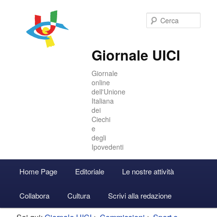
Cer
Giornale UICI
Giornale
online
dell'Unione
Italiana
dei
Ciechi
e
degli
Ipovedenti
Menu
Home Page
Editoriale
Le nostre attività
Vai
Vai
Accedi
principale
Collabora
Cultura
Scrivi alla redazione
al
al